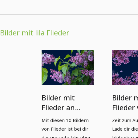
Bilder mit lila Flieder
Bilder mit
Bilder 
Flieder an
Flieder
Stielen und
transp
Mit diesen 10 Bildern
Zeit zum Au
mit Blättern
Hinter
von Flieder ist bei dir
Lade dir di
vor
das gesamte Jahr über
blütenbeza