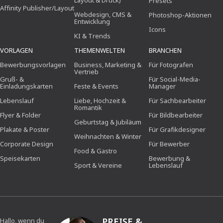
Layout & Druck)
Presets
Affinity Publisher/Layout
Webdesign, CMS &
Photoshop-Aktionen
Entwicklung
Icons
KI & Trends
VORLAGEN
THEMENWELTEN
BRANCHEN
Bewerbungsvorlagen
Business, Marketing &
Für Fotografen
Vertrieb
Gruß- &
Für Social-Media-
Einladungskarten
Feste & Events
Manager
Lebenslauf
Liebe, Hochzeit &
Für Sachbearbeiter
Romantik
Flyer & Folder
Für Bildbearbeiter
Geburtstag & Jubiläum
Plakate & Poster
Für Grafikdesigner
Weihnachten & Winter
Corporate Design
Für Bewerber
Food & Gastro
Speisekarten
Bewerbung &
Sport & Vereine
Lebenslauf
PREISE &
Hallo, wenn du