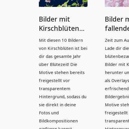
Bilder mit
Bilder 
Kirschblüten
fallend
an Zweigen vor
Kirschb
Mit diesen 10 Bildern
Zeit zum Au
transparentem
vor
von Kirschblüten ist bei
Lade dir di
Hintergrund
transp
dir das gesamte Jahr
blütenbeza
Hinter
über Blütezeit! Die
Bilder mit 
Motive stehen bereits
herunter un
freigestellt vor
als Overlays
transparentem
erfrischend
Hintergrund, sodass du
Bildergebni
sie direkt in deine
Motive steh
Fotos und
freigestellt
Bildkompositionen
transparen
einfügen kannst.
Hintergrund