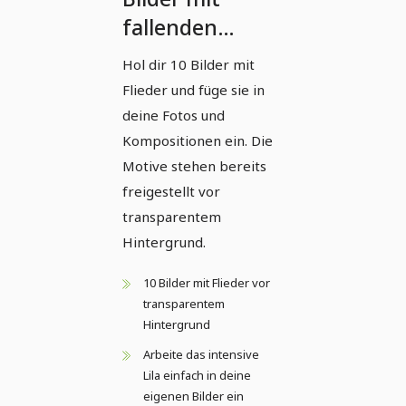
fallenden
Fliederblüten
Hol dir 10 Bilder mit
vor
Flieder und füge sie in
transparentem
deine Fotos und
Hintergrund
Kompositionen ein. Die
Motive stehen bereits
freigestellt vor
transparentem
Hintergrund.
10 Bilder mit Flieder vor
transparentem
Hintergrund
Arbeite das intensive
Lila einfach in deine
eigenen Bilder ein