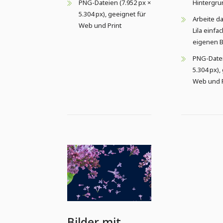
PNG-Dateien (7.952 px ×
Hintergru
5.304 px), geeignet für
Arbeite da
Web und Print
Lila einfa
eigenen B
PNG-Datei
5.304 px),
Web und P
Bilder mit