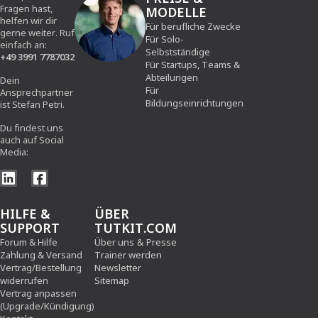
Fragen hast,
MODELLE
helfen wir dir
Für berufliche Zwecke
gerne weiter. Ruf
Für Solo-
einfach an:
Selbstständige
+49 3991 7787032
Für Startups, Teams &
Abteilungen
Dein
Für
Ansprechpartner
Bildungseinrichtungen
ist Stefan Petri.
Du findest uns
auch auf Social
Media:
HILFE &
ÜBER
SUPPORT
TUTKIT.COM
Forum & Hilfe
Über uns
&
Presse
Zahlung & Versand
Trainer werden
Vertrag/Bestellung
Newsletter
widerrufen
Sitemap
Vertrag anpassen
(Upgrade/Kündigung)