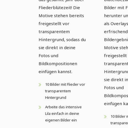
transparentem
Fliederblütezeit! Die
Bilder mit F
Motive stehen bereits
herunter un
Hintergrund
freigestellt vor
als Overlays
transparentem
erfrischend
Hintergrund, sodass du
Bildergebni
sie direkt in deine
Motive steh
Fotos und
freigestellt
Bildkompositionen
transparen
einfügen kannst.
Hintergrund
sie direkt i
10 Bilder mit Flieder vor
Fotos und
transparentem
Bildkompos
Hintergrund
einfügen ka
Arbeite das intensive
Lila einfach in deine
10 Bilder 
eigenen Bilder ein
transpar