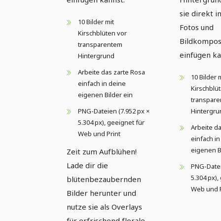
sie direkt i
10 Bilder mit
Fotos und
Kirschblüten vor
Bildkompos
transparentem
einfügen ka
Hintergrund
Arbeite das zarte Rosa
10 Bilder 
einfach in deine
Kirschblü
eigenen Bilder ein
transpar
PNG-Dateien (7.952 px ×
Hintergru
5.304 px), geeignet für
Arbeite d
Web und Print
einfach in
eigenen B
Zeit zum Aufblühen!
Lade dir die
PNG-Datei
5.304 px),
blütenbezaubernden
Web und P
Bilder herunter und
nutze sie als Overlays
für erfrischend florale