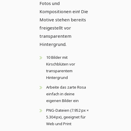
transparentem
Fotos und
Kompositionen ein! Die
Hintergrund
Motive stehen bereits
freigestellt vor
transparentem
Hintergrund.
10 Bilder mit
Kirschblüten vor
transparentem
Hintergrund
Arbeite das zarte Rosa
einfach in deine
eigenen Bilder ein
PNG-Dateien (7.952 px ×
5.304 px), geeignet für
Web und Print