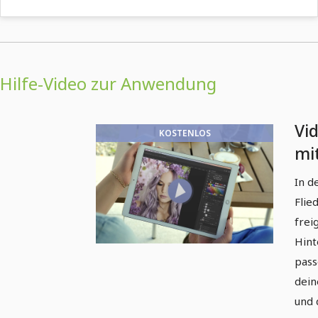
Hilfe-Video zur Anwendung
Vi
KOSTENLOS
mi
Fli
In d
ve
Flie
frei
Hint
pass
dein
und 