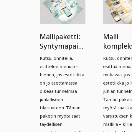
Mallipaketti:
Malli
Syntymäpäivä
kompleks
ja Kaste –
Syntymä
Kutsu, onnitella,
Kutsu, onnitel
Versio 5
ja kaste 
esittelee menuja –
esittää menuj
Versio 6
hienoa, jos estetiikka
mukavaa, jos
on jo asettamassa
estetiikka jo 
oikeaa tunnelmaa
juhlan tunnel
juhlalliseen
Tämän paket
tilaisuuteen. Tämän
myötä saat k
paketin myötä saat
varustuksen k
täydellisen
mallilla – kirj