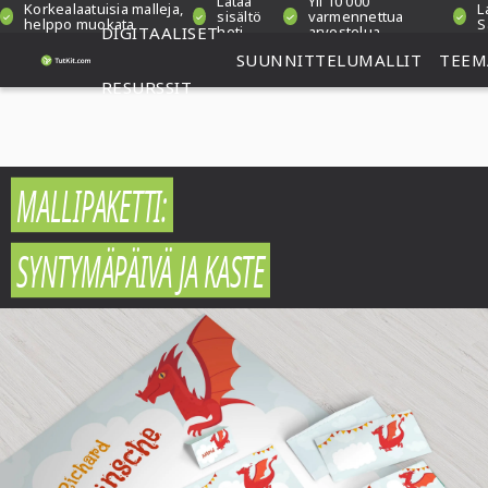
Lataa
Yli 10 000
Korkealaatuisia malleja,
L
sisältö
varmennettua
helppo muokata
S
DIGITAALISET
heti
arvostelua
SUUNNITTELUMALLIT
TEEM
RESURSSIT
MALLIPAKETTI:
SYNTYMÄPÄIVÄ JA KASTE