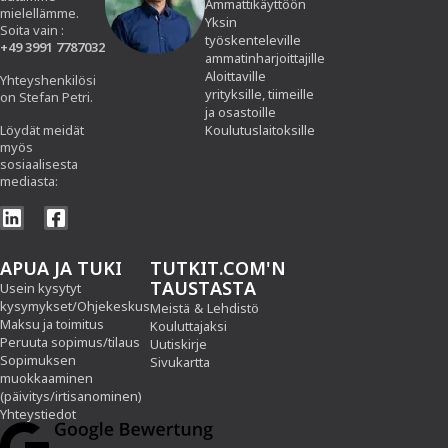
Ammattikäyttöön
mielellämme.
Yksin
Soita vain :
työskenteleville
+49 3991 7787032
ammatinharjoittajille
Aloittaville
Yhteyshenkilösi
yrityksille, tiimeille
on Stefan Petri.
ja osastoille
Löydät meidät
Koulutuslaitoksille
myös
sosiaalisesta
mediasta:
APUA JA TUKI
TUTKIT.COM'N
TAUSTASTA
Usein kysytyt
kysymykset/Ohjekeskus
Meistä
&
Lehdistö
Maksu ja toimitus
Kouluttajaksi
Peruuta sopimus/tilaus
Uutiskirje
Sopimuksen
Sivukartta
muokkaaminen
(päivitys/irtisanominen)
Yhteystiedot