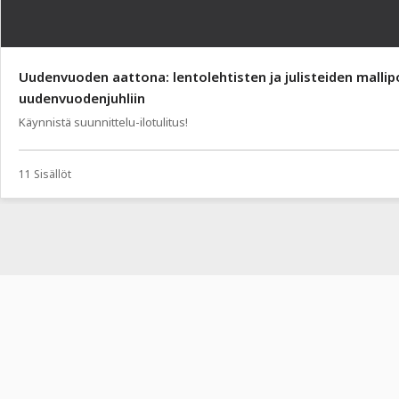
Uudenvuoden aattona: lentolehtisten ja julisteiden mallip
uudenvuodenjuhliin
Käynnistä suunnittelu-ilotulitus!
11 Sisällöt