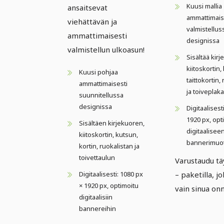
Kuusi mallia
ansaitsevat
ammattimais
viehättävän ja
valmistellus
ammattimaisesti
designissa
valmistellun ulkoasun!
Sisältää kir
kiitoskortin,
Kuusi pohjaa
taittokortin,
ammattimaisesti
ja toiveplaka
suunnitellussa
designissa
Digitaalisest
1920 px, opt
Sisältäen kirjekuoren,
digitaalisee
kiitoskortin, kutsun,
bannerimuo
kortin, ruokalistan ja
toivettaulun
Varustaudu täy
Digitaalisesti: 1080 px
– paketilla, j
× 1920 px, optimoitu
vain sinua onn
digitaalisiin
bannereihin