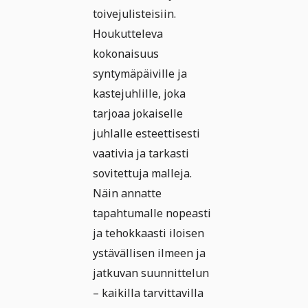
toivejulisteisiin.
Houkutteleva
kokonaisuus
syntymäpäiville ja
kastejuhlille, joka
tarjoaa jokaiselle
juhlalle esteettisesti
vaativia ja tarkasti
sovitettuja malleja.
Näin annatte
tapahtumalle nopeasti
ja tehokkaasti iloisen
ystävällisen ilmeen ja
jatkuvan suunnittelun
– kaikilla tarvittavilla