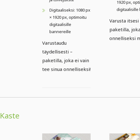
1920 px, opt
digitaalisill
Digitaaliseksi: 1080 px
× 1920 px, optimoitu
Varusta itsesi
digitaalisille
paketilla, jok
bannereille
onnelliseksi m
Varustaudu
täydellisesti –
paketilla, joka ei vain
tee sinua onnelliseksi!
Kaste