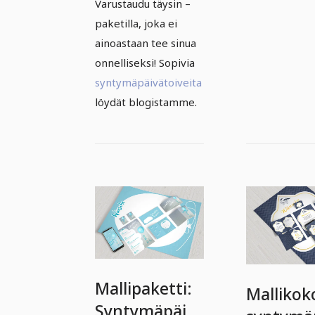
Varustaudu täysin –
paketilla, joka ei
ainoastaan tee sinua
onnelliseksi! Sopivia
syntymäpäivätoiveita
löydät blogistamme.
Mallipaketti:
Mallikok
Syntymäpäivä