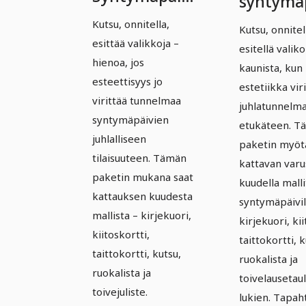
syntymä
ja
ja kaste 
Kutsu, onnitella,
Kutsu, onnitel
kastetilaisuus
Versio 4
esittää valikkoja –
esitellä valik
– Versio 3
hienoa, jos
kaunista, kun
esteettisyys jo
estetiikka vir
virittää tunnelmaa
juhlatunnelma
syntymäpäivien
etukäteen. T
juhlalliseen
paketin myöt
tilaisuuteen. Tämän
kattavan var
paketin mukana saat
kuudella mallit
kattauksen kuudesta
syntymäpäivil
mallista – kirjekuori,
kirjekuori, kii
kiitoskortti,
taittokortti, k
taittokortti, kutsu,
ruokalista ja
ruokalista ja
toivelauseta
toivejuliste.
lukien. Tapah