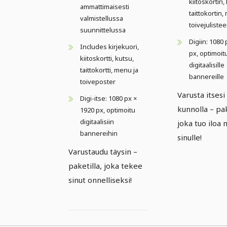
kiitoskortin,
ammattimaisesti
taittokortin
valmistellussa
toivejuliste
suunnittelussa
Digiin: 1080
Includes kirjekuori,
px, optimoit
kiitoskortti, kutsu,
digitaalisille
taittokortti, menu ja
bannereille
toiveposter
Varusta itsesi
Digi-itse: 1080 px ×
kunnolla – pak
1920 px, optimoitu
digitaalisiin
joka tuo iloa
bannereihin
sinulle!
Varustaudu täysin –
paketilla, joka tekee
sinut onnelliseksi!