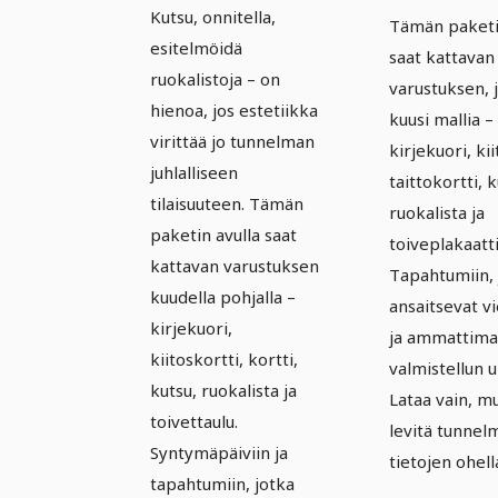
ja kaste –
ja
Kutsu, onnitella,
Tämän paket
Versio 1
kastetil
esitelmöidä
saat kattavan
ruokalistoja – on
– Versio 
varustuksen, 
hienoa, jos estetiikka
kuusi mallia –
virittää jo tunnelman
kirjekuori, kii
juhlalliseen
taittokortti, k
tilaisuuteen. Tämän
ruokalista ja
paketin avulla saat
toiveplakaatti
kattavan varustuksen
Tapahtumiin, 
kuudella pohjalla –
ansaitsevat v
kirjekuori,
ja ammattimai
kiitoskortti, kortti,
valmistellun u
kutsu, ruokalista ja
Lataa vain, m
toivettaulu.
levitä tunne
Syntymäpäiviin ja
tietojen ohell
tapahtumiin, jotka