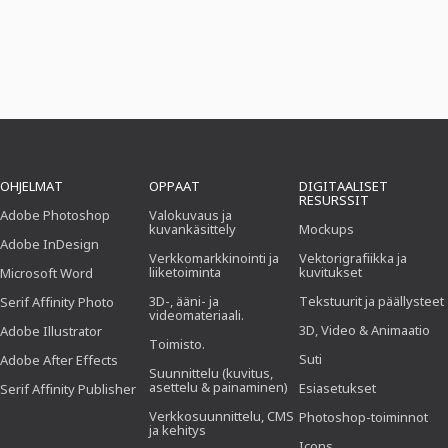
OHJELMAT
OPPAAT
DIGITAALISET
RESURSSIT
Adobe Photoshop
Valokuvaus ja
kuvankäsittely
Mockups
Adobe InDesign
Verkkomarkkinointi ja
Vektorigrafiikka ja
liiketoiminta
kuvitukset
Microsoft Word
3D-, ääni- ja
Tekstuurit ja päällysteet
Serif Affinity Photo
videomateriaali.
3D, Video & Animaatio
Adobe Illustrator
Toimisto.
Suti
Adobe After Effects
Suunnittelu (kuvitus,
asettelu & painaminen)
Esiasetukset
Serif Affinity Publisher
Verkkosuunnittelu, CMS
Photoshop-toiminnot
ja kehitys
Icons