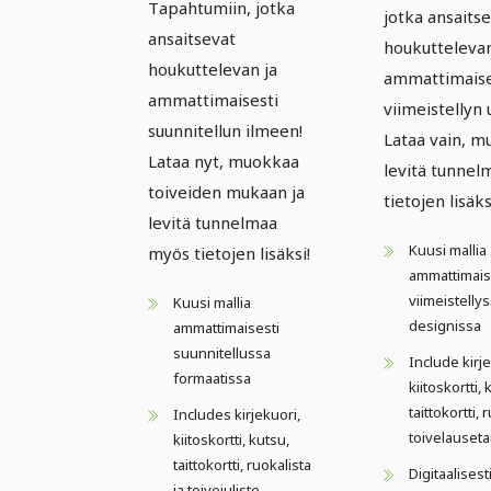
Tapahtumiin, jotka
jotka ansaits
ansaitsevat
houkuttelevan
houkuttelevan ja
ammattimaise
ammattimaisesti
viimeistellyn 
suunnitellun ilmeen!
Lataa vain, m
Lataa nyt, muokkaa
levitä tunne
toiveiden mukaan ja
tietojen lisäks
levitä tunnelmaa
Kuusi mallia
myös tietojen lisäksi!
ammattimais
viimeistelly
Kuusi mallia
designissa
ammattimaisesti
suunnitellussa
Include kirje
formaatissa
kiitoskortti, 
taittokortti, 
Includes kirjekuori,
toivelauseta
kiitoskortti, kutsu,
taittokortti, ruokalista
Digitaalisest
ja toivejuliste