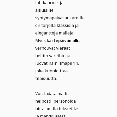
lohikäärme, ja
aikuisille
syntymäpäiväsankareille
on tarjolla klassisia ja
elegantteja malleja.
Myös
kastepäivämallit
verhouvat vieraat
helliin väreihin ja
luovat näin ilmapiirin,
joka kunnioittaa
tilaisuutta.
Voit ladata mallit
helposti, personoida
niitä omilla teksteilläsi
ja mahdollisesti