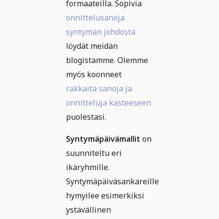
formaateilla. Sopivia
onnittelusanoja
syntymän johdosta
löydät meidän
blogistamme. Olemme
myös koonneet
rakkaita sanoja ja
onnitteluja kasteeseen
puolestasi.
Syntymäpäivämallit
on
suunniteltu eri
ikäryhmille.
Syntymäpäiväsankareille
hymyilee esimerkiksi
ystävällinen