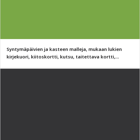
Syntymäpäivien ja kasteen malleja, mukaan lukien
kirjekuori, kiitoskortti, kutsu, taitettava kortti,
ruokamenu ja toivomusjuliste