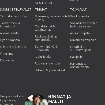
KI & Trendit
SUUNNITTELUMALLIT
TEEMAT
TOIMIALAT
Työhakemuspohjat
Business, markkinointi &
Valokuvaajille
myynti
Tervehdys- ja
Sosiaalisen median
kutsukortit
Tapahtumat &
hallintaa varten
tapahtumat
Ansioluettelo
Asiantuntijalle
Rakkaus, häät ja
romantiikka
Flyer & Kansio
Kuvankäsittelijöille
Syntymäpäivä &
Julisteet ja julisteet
Graafisille
juhlavuosi
suunnittelijoille
Yritysilme
Joulu & talvi
Hakijoille
Ruokalistat
Ruoka ja ravintola
Hakemus &
Ansioluettelo
Urheilu & yhdistykset
HINNAT JA
Hei, jos sinulla on
kysyttävää,
MALLIT
autamme