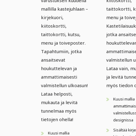
varustuksen kuudella
kiitoskortti,
mallilla kastejuhlaan –
taittokortti, k
kirjekuori,
menu ja toivej
kiitoskortti,
Kastetilaisuuk
taittokortti, kutsu,
jotka ansaits
menu ja toiveposter.
houkuttelevan
Tapahtumiin, jotka
ammattimaise
ansaitsevat
valmistellun u
houkuttelevan ja
Lataa vain, m
ammattimaisesti
ja levitä tun
valmistellun ulkoasun!
myös tiedon o
Lataa helposti,
Kuusi mallia
mukauta ja levitä
ammattimais
tunnelmaa myös
valmistellus
tietojen ohella!
designissa
Sisältää kir
Kuusi mallia