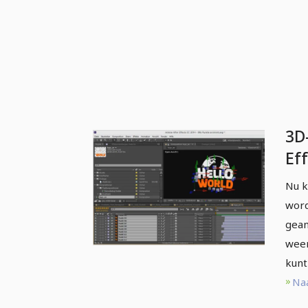
3D
Ef
Nu k
word
gean
weer
kunt
Naa