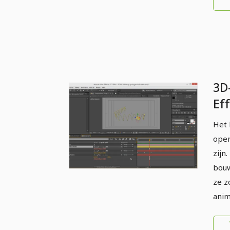
3D
Ef
de
Het 
De
open
zijn
bou
ze z
anim