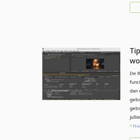
Tip
wo
Eff
De R
func
dan 
gebr
gebr
jull
Naa