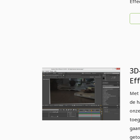
Effe
3D
Ef
toe
Met 
de h
onze
toeg
gaan
geto