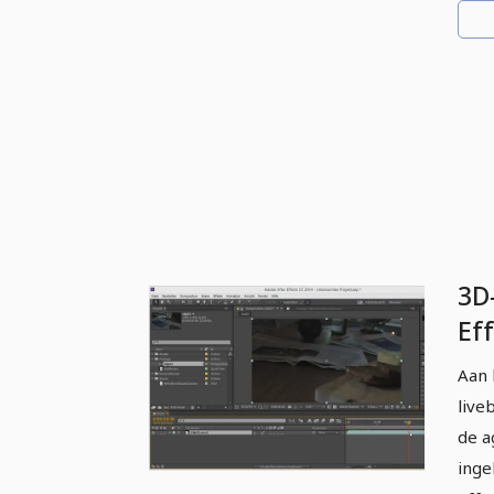
3D
Eff
en
Aan 
live
de a
inge