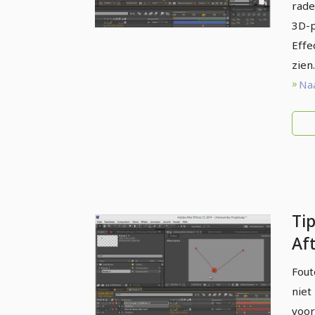
rade
3D-p
Effe
zien.
Naa
Tip
Aft
int
Fout
niet
voor