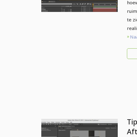
hoew
ruim
te z
real
Naa
Tip
Af