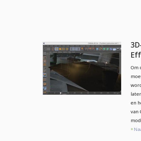
3D
Eff
C4D
Om d
moet
word
late
en h
van 
mode
Naa