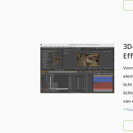
3D
Eff
AE
Voor
elem
lich
lich
van 
Naa