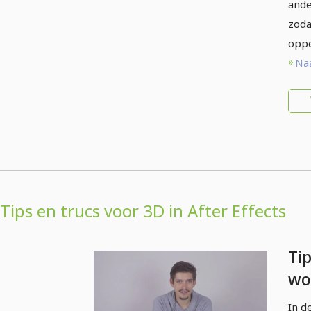
ande
zoda
oppe
Naa
Tips en trucs voor 3D in After Effects
Tip
wo
Eff
In d