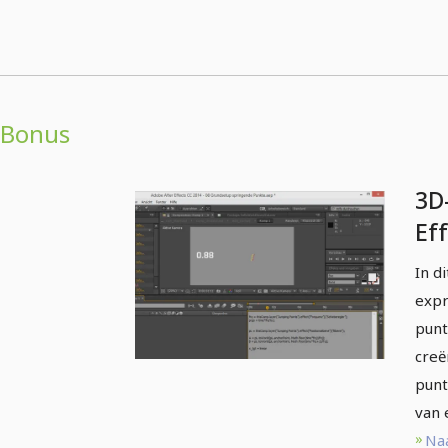
Bonus
3D
Ef
pu
In d
he
expr
punt
creë
punt
van 
Naa