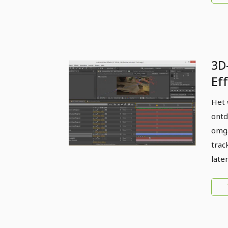
3D
Eff
Het 
ontd
omga
trac
late