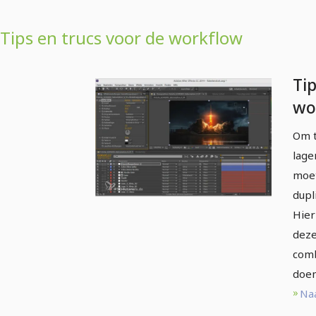
Tips en trucs voor de workflow
Tip
wo
Eff
Om t
aa
lage
vu
moet
dupl
Hier
deze
comb
doen
Naa