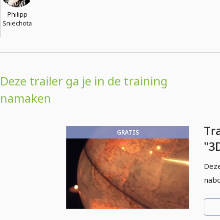
Philipp
Sniechota
Deze trailer ga je in de training
namaken
Tra
GRATIS
"3
an
Deze
Ef
nab