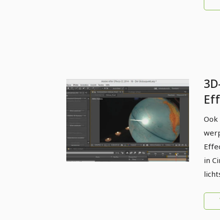
3D
Eff
Ook 
werp
Effe
in C
lich