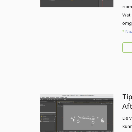
ruim
Wat 
omga
Naa
Tip
Aft
op
De v
kunn