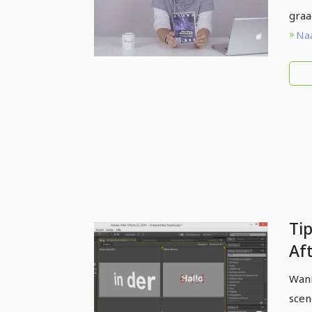
graa
Naa
Tip
Aft
pr
Wann
scen