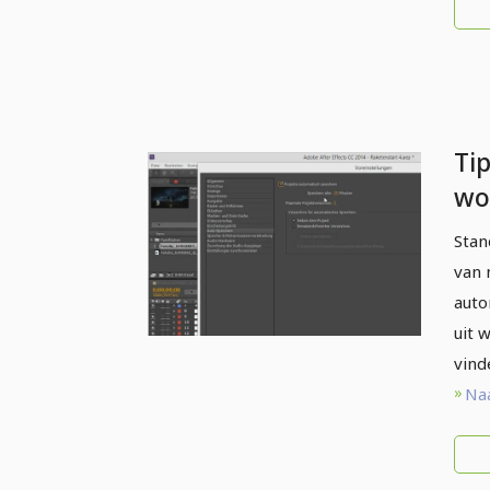
Tip
wo
Ef
Stan
op
van 
auto
uit 
vind
Naa