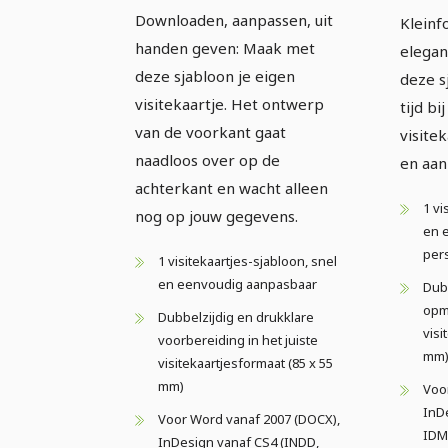
visitekaartjes -
visi
Downloaden, aanpassen, uit
Kleinf
Versie 1
Vers
handen geven: Maak met
elegan
deze sjabloon je eigen
deze s
visitekaartje. Het ontwerp
tijd b
van de voorkant gaat
visite
naadloos over op de
en aan
achterkant en wacht alleen
1 vi
nog op jouw gegevens.
en 
per
1 visitekaartjes-sjabloon, snel
en eenvoudig aanpasbaar
Dubb
opma
Dubbelzijdig en drukklare
visi
voorbereiding in het juiste
mm
visitekaartjesformaat (85 x 55
mm)
Voo
InD
Voor Word vanaf 2007 (DOCX),
IDM
InDesign vanaf CS4 (INDD,