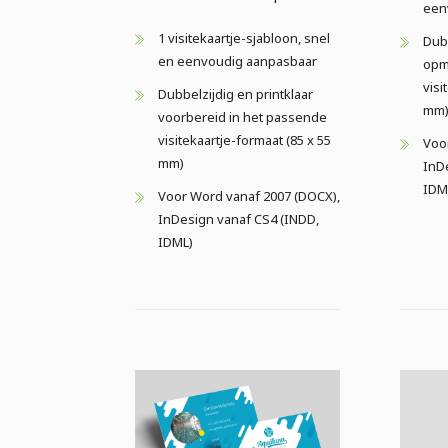
een
1 visitekaartje-sjabloon, snel
Dubb
en eenvoudig aanpasbaar
opma
visi
Dubbelzijdig en printklaar
mm
voorbereid in het passende
visitekaartje-formaat (85 x 55
Voo
mm)
InD
IDM
Voor Word vanaf 2007 (DOCX),
InDesign vanaf CS4 (INDD,
IDML)