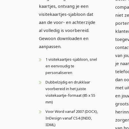
kaartjes, ontvang je een
compac
visitekaartjes-sjabloon dat
niet z
aan de voor- en achterzijde
porte
al volledig is voorbereid.
klante
Gewoon downloaden en
toege
aanpassen.
conta
van jo
1 visitekaartjes-sjabloon, snel
je naa
en eenvoudig te
telef
personaliseren
dan oo
Dubbelzijdig en drukklaar
met uit
voorbereid in het juiste
visitekaartje-formaat (85 x 55
en jou
mm)
groots
Voor Word vanaf 2007 (DOCX),
herinn
InDesign vanaf CS4 (INDD,
zorgen
IDML)
van h