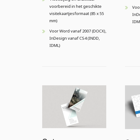
voorbereid in het geschikte
Voo
visitekaartjesformaat (85 x 55
InD
mm)
IDM
Voor Word vanaf 2007 (DOCX),
InDesign vanaf CS4 (INDD,
IDML)