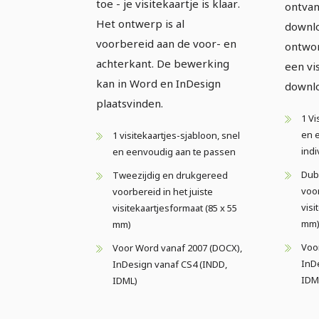
toe - je visitekaartje is klaar.
ontvan
Het ontwerp is al
downlo
voorbereid aan de voor- en
ontwor
achterkant. De bewerking
een vi
kan in Word en InDesign
downlo
plaatsvinden.
1 Vi
en 
1 visitekaartjes-sjabloon, snel
indi
en eenvoudig aan te passen
Dubb
Tweezijdig en drukgereed
voo
voorbereid in het juiste
visi
visitekaartjesformaat (85 x 55
mm
mm)
Voo
Voor Word vanaf 2007 (DOCX),
InD
InDesign vanaf CS4 (INDD,
IDM
IDML)