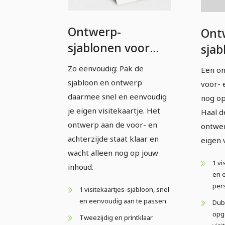
Ontwerp-
Ont
sjablonen voor
sjab
visitekaartjes -
visi
Zo eenvoudig: Pak de
Een on
Versie 19
Vers
sjabloon en ontwerp
voor- 
daarmee snel en eenvoudig
nog op
je eigen visitekaartje. Het
Haal d
ontwerp aan de voor- en
ontwer
achterzijde staat klaar en
eigen v
wacht alleen nog op jouw
1 vi
inhoud.
en 
per
1 visitekaartjes-sjabloon, snel
en eenvoudig aan te passen
Dub
opge
Tweezijdig en printklaar