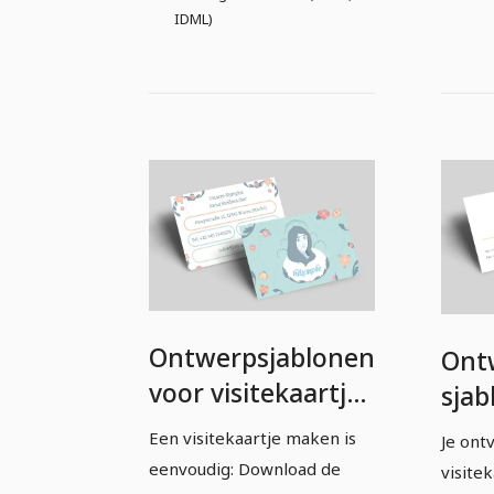
IDML)
Ontwerpsjablonen
Ont
voor visitekaartjes
sjab
– Versie 3
visi
Een visitekaartje maken is
Je ont
Vers
eenvoudig: Download de
visitek