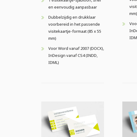
visi
en eenvoudig aanpasbaar
mm
Dubbelzijdig en drukklaar
Voo
voorbereid in het passende
InD
visitekaartje-formaat (85 x 55
IDM
mm)
Voor Word vanaf 2007 (DOCX),
InDesign vanaf CS4 (INDD,
IDML)