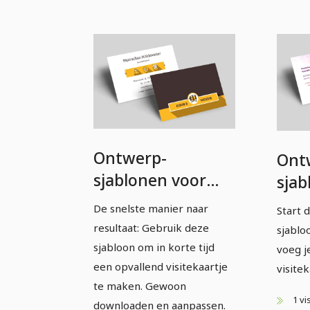
Ontwerp-
Ont
sjablonen voor
sjab
visitekaartjes -
visi
De snelste manier naar
Start 
Versie 5
Vers
resultaat: Gebruik deze
sjablo
sjabloon om in korte tijd
voeg j
een opvallend visitekaartje
visitek
te maken. Gewoon
1 vi
downloaden en aanpassen.