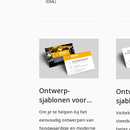
IDML)
Ontwerp-
Ont
sjablonen voor
sjab
visitekaartjes –
visi
Om je te helpen bij het
Visite
Versie 23
Vers
eenvoudig ontwerpen van
steeds
hoogwaardige en moderne
beter 