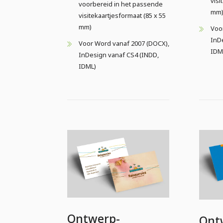
visi
voorbereid in het passende
mm
visitekaartjesformaat (85 x 55
mm)
Voo
InD
Voor Word vanaf 2007 (DOCX),
IDM
InDesign vanaf CS4 (INDD,
IDML)
Ontwerp-
Ont