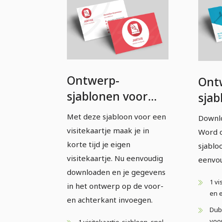
Ontwerp-
Ont
sjablonen voor
sjab
visitekaartjes –
visi
Met deze sjabloon voor een
Downlo
Versie 17
Vers
visitekaartje maak je in
Word o
korte tijd je eigen
sjablo
visitekaartje. Nu eenvoudig
eenvou
downloaden en je gegevens
1 vi
in het ontwerp op de voor-
en 
en achterkant invoegen.
Dubb
voor
1 visitekaartje-sjabloon, snel