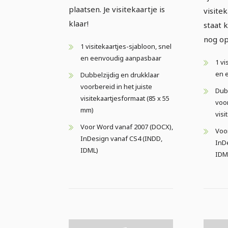
plaatsen. Je visitekaartje is
visite
klaar!
staat 
nog op
1 visitekaartjes-sjabloon, snel
en eenvoudig aanpasbaar
1 vi
en 
Dubbelzijdig en drukklaar
voorbereid in het juiste
Dubb
visitekaartjesformaat (85 x 55
voo
mm)
visi
Voor Word vanaf 2007 (DOCX),
Voo
InDesign vanaf CS4 (INDD,
InD
IDML)
IDM