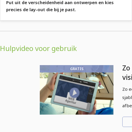
Put uit de verscheidenheid aan ontwerpen en kies
precies de lay-out die bij je past.
Hulpvideo voor gebruik
Zo 
GRATIS
vis
Zo e
sjab
afbe