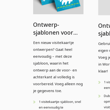
Ontwerp-
Ont
sjablonen voor
sjab
visitekaartjes –
visi
Een nieuw visitekaartje
Gebrui
Versie 7
Vers
ontwerpen? Gaat heel
eigen 
eenvoudig – met deze
Voeg j
sjabloon, waarin het
in Wor
ontwerp aan de voor- en
klaar!
achterkant al volledig is
1 vi
voorbereid. Voeg alleen nog
een
je gegevens toe.
Dubb
opma
1 visitekaartje-sjabloon, snel
visi
en eenvoudig te