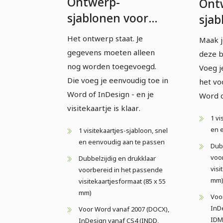
Ontwerp-
Ont
sjablonen voor
sjab
visitekaartjes –
visi
Het ontwerp staat. Je
Maak j
Versie 11
Vers
gegevens moeten alleen
deze b
nog worden toegevoegd.
Voeg j
Die voeg je eenvoudig toe in
het vo
Word of InDesign - en je
Word o
visitekaartje is klaar.
1 vi
en 
1 visitekaartjes-sjabloon, snel
en eenvoudig aan te passen
Dubb
voor
Dubbelzijdig en drukklaar
visi
voorbereid in het passende
mm
visitekaartjesformaat (85 x 55
mm)
Voo
InD
Voor Word vanaf 2007 (DOCX),
IDM
InDesign vanaf CS4 (INDD,