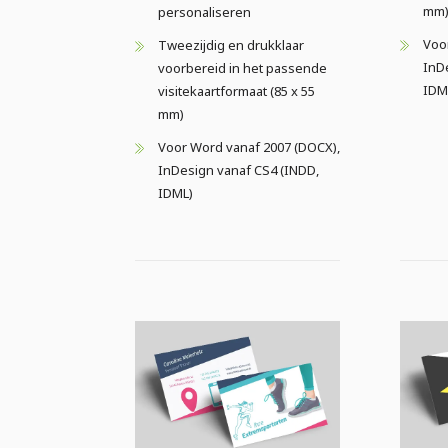
mm
personaliseren
Voo
Tweezijdig en drukklaar
InD
voorbereid in het passende
IDM
visitekaartformaat (85 x 55
mm)
Voor Word vanaf 2007 (DOCX),
InDesign vanaf CS4 (INDD,
IDML)