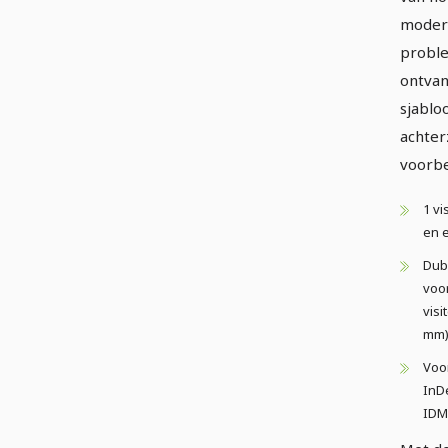
modern
proble
ontvan
sjablo
achterz
voorbe
1 vi
en 
Dubb
voo
visi
mm
Voo
InD
IDM