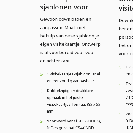
sjablonen voor
visi
visitekaartjes –
Vers
Gewoon downloaden en
Downlo
Versie 21
aanpassen: Maak met
het on
behulp van deze sjabloon je
persoo
eigen visitekaartje. Ontwerp
het on
is al voorbereid voor voor-
voor d
en achterkant.
1 vi
en 
1 visitekaartjes-sjabloon, snel
en eenvoudig aanpasbaar
Twe
voor
Dubbelzijdig en drukklare
visi
opmaak in het juiste
mm
visitekaartjes-formaat (85 x 55
mm)
Voo
InD
Voor Word vanaf 2007 (DOCX),
IDM
InDesign vanaf CS4 (INDD,