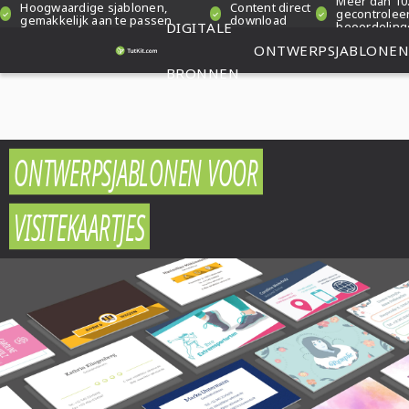
Meer dan 10
Hoogwaardige sjablonen,
Content direct
gecontrolee
gemakkelijk aan te passen
download
DIGITALE
beoordelin
ONTWERPSJABLONEN
BRONNEN
ONTWERPSJABLONEN VOOR
VISITEKAARTJES