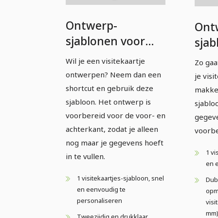
Ontwerp-
Ont
sjablonen voor
sjab
visitekaartjes –
visi
Wil je een visitekaartje
Zo gaa
Versie 9
Vers
ontwerpen? Neem dan een
je visi
shortcut en gebruik deze
makkel
sjabloon. Het ontwerp is
sjablo
voorbereid voor de voor- en
gegeve
achterkant, zodat je alleen
voorbe
nog maar je gegevens hoeft
1 vi
in te vullen.
en 
1 visitekaartjes-sjabloon, snel
Dubb
en eenvoudig te
opma
personaliseren
visi
mm
Tweezijdig en drukklaar