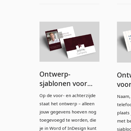
Ontwerp-
Ont
sjablonen voor
voor
visitekaartjes -
– Ve
Op de voor- en achterzijde
Naam, 
Versie 15
staat het ontwerp – alleen
telefo
jouw gegevens hoeven nog
plaats
toegevoegd te worden, die
met be
je in Word of InDesign kunt
sjablo