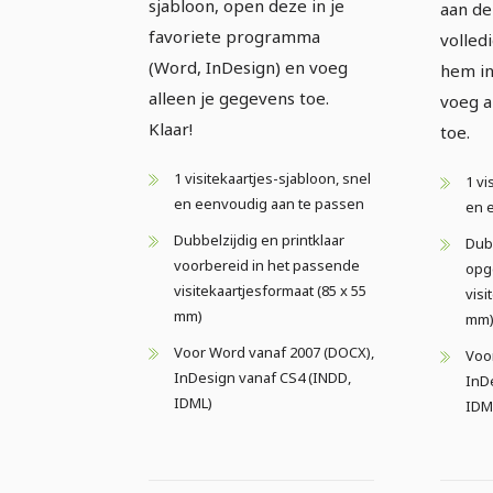
sjabloon, open deze in je
aan de
favoriete programma
volled
(Word, InDesign) en voeg
hem in
alleen je gegevens toe.
voeg a
Klaar!
toe.
1 visitekaartjes-sjabloon, snel
1 vi
en eenvoudig aan te passen
en 
Dubbelzijdig en printklaar
Dubb
voorbereid in het passende
opge
visitekaartjesformaat (85 x 55
visi
mm)
mm
Voor Word vanaf 2007 (DOCX),
Voo
InDesign vanaf CS4 (INDD,
InD
IDML)
IDM