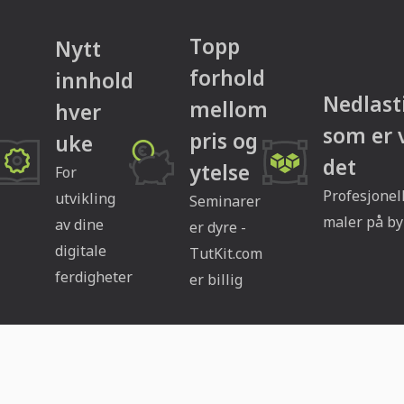
Topp
Nytt
forhold
innhold
Nedlast
mellom
hver
som er 
pris og
uke
det
ytelse
For
Profesjonel
utvikling
Seminarer
maler på by
av dine
er dyre -
digitale
TutKit.com
ferdigheter
er billig