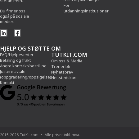
Stefan Petri.
For
Du finner oss
utdanningsinstitusjoner
også på sosiale
medier:
HJELP OG STØTTE
OM
TUTKIT.COM
FAQ/Hjelpesenter
Betaling og frakt
Om oss
&
Media
Angre kontrakt/bestilling
Trener bli
Justere avtale
Nyhetsbrev
(oppgradering/oppsigelse)
Nettstedskart
Kontakt
2015-2026 TutKit.com
Alle priser inkl. mva.