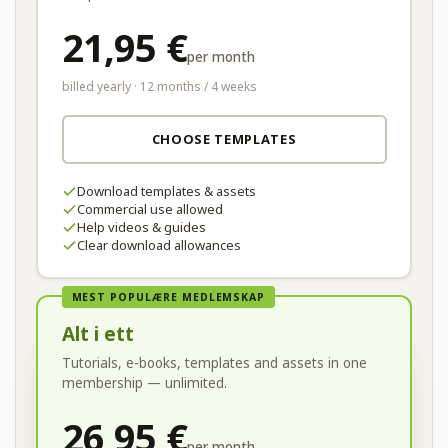
21,95 €
per month
billed yearly · 12 months / 4 weeks
CHOOSE TEMPLATES
Download templates & assets
Commercial use allowed
Help videos & guides
Clear download allowances
MEST POPULÆRE MEDLEMSKAP
Alt i ett
Tutorials, e-books, templates and assets in one
membership — unlimited.
26,95 €
per month