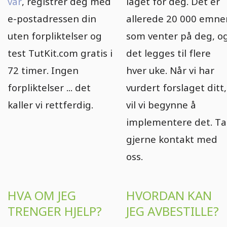
vår
, registrer deg med
laget for deg. Det er
e-postadressen din
allerede 20 000 emne
uten forpliktelser og
som venter på deg, o
test TutKit.com gratis i
det legges til flere
72 timer. Ingen
hver uke. Når vi har
forpliktelser ... det
vurdert forslaget ditt,
kaller vi rettferdig.
vil vi begynne å
implementere det. Ta
gjerne kontakt med
oss.
HVA OM JEG
HVORDAN KAN
TRENGER HJELP?
JEG AVBESTILLE?