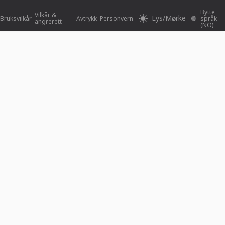
Bytte
Vilkår &
Lys/Mørke
Bruksvilkår
Avtrykk
Personvern
språk
angrerett
(NO)