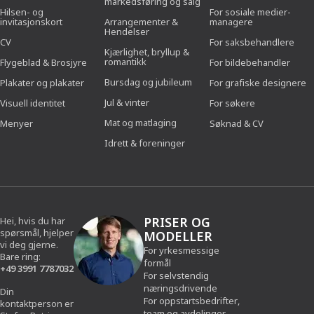
markedsføring og salg
Hilsen- og
For sosiale medier-
invitasjonskort
Arrangementer &
managere
Hendelser
CV
For saksbehandlere
Kjærlighet, bryllup &
romantikk
Flygeblad & Brosjyre
For bildebehandler
Bursdag og jubileum
Plakater og plakater
For grafiske designere
Jul & vinter
Visuell identitet
For søkere
Mat og matlaging
Menyer
Søknad & CV
Idrett & foreninger
PRISER OG
Hei, hvis du har
spørsmål, hjelper
MODELLER
vi deg gjerne.
For yrkesmessige
Bare ring:
formål
+49 3991 7787032
For selvstendig
næringsdrivende
Din
For oppstartsbedrifter,
kontaktperson er
team og avdelinger