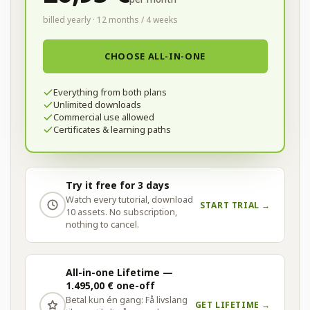
billed yearly · 12 months / 4 weeks
CHOOSE ALL-IN-ONE
Everything from both plans
Unlimited downloads
Commercial use allowed
Certificates & learning paths
Try it free for 3 days
Watch every tutorial, download
START TRIAL →
10 assets. No subscription,
nothing to cancel.
All-in-one Lifetime —
1.495,00 € one-off
Betal kun én gang: Få livslang
GET LIFETIME →