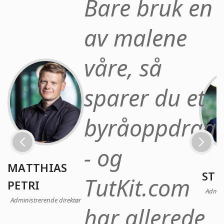
Bare bruk en
av malene
våre, så
sparer du et
byråoppdrag
- og
MATTHIAS
STE
TutKit.com
PETRI
Admini
Administrerende direktør
har allerede