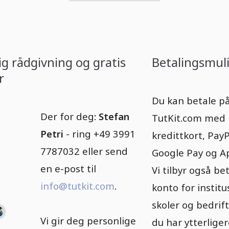
ig rådgivning og gratis
Betalingsmul
r
Du kan betale p
Der for deg:
Stefan
TutKit.com med
Petri
- ring +49 3991
kredittkort, PayP
7787032 eller send
Google Pay og A
en e-post til
Vi tilbyr også be
info@tutkit.com
.
konto for institu
skoler og bedrift
Vi gir deg personlige
du har ytterlige