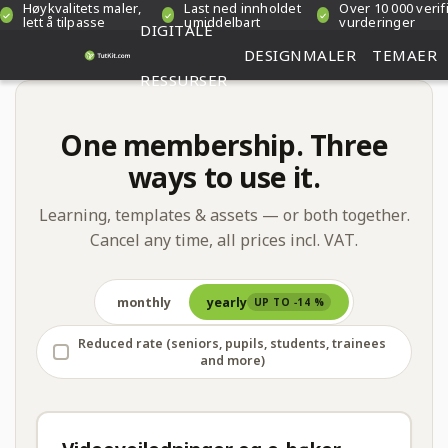
Høykvalitets maler,
Last ned innholdet
Over 10 000 verif
lett å tilpasse
umiddelbart
vurderinger
DIGITALE
DESIGNMALER
TEMAER
RESSURSER
One membership. Three
ways to use it.
Learning, templates & assets — or both together.
Cancel any time, all prices incl. VAT.
monthly
yearly
UP TO −14 %
Reduced rate (seniors, pupils, students, trainees
and more)