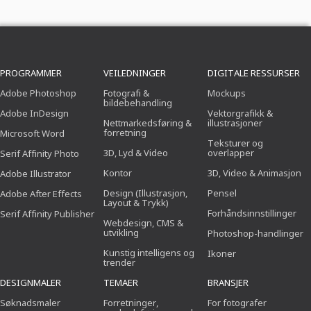
PROGRAMMER
VEILEDNINGER
DIGITALE RESSURSER
Adobe Photoshop
Fotografi &
Mockups
bildebehandling
Adobe InDesign
Vektorgrafikk &
Nettmarkedsføring &
illustrasjoner
forretning
Microsoft Word
Teksturer og
3D, Lyd & Video
overlapper
Serif Affinity Photo
Kontor
3D, Video & Animasjon
Adobe Illustrator
Design (Illustrasjon,
Pensel
Adobe After Effects
Layout & Trykk)
Forhåndsinnstillinger
Serif Affinity Publisher
Webdesign, CMS &
utvikling
Photoshop-handlinger
Kunstig intelligens og
Ikoner
trender
DESIGNMALER
TEMAER
BRANSJER
Søknadsmaler
Forretninger,
For fotografer