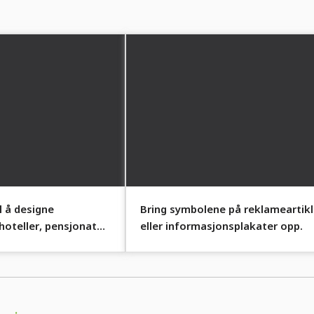
l å designe
Bring symbolene på reklameartikl
hoteller, pensjonater
eller informasjonsplakater opp.
ter.