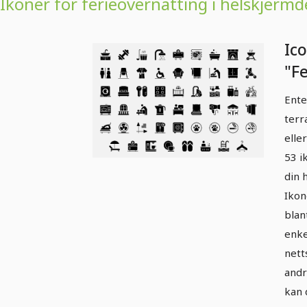
Ikoner for ferieovernatting i helskjermd
Ic
"Fe
(fu
Ente
terr
elle
53 i
din h
Ikon
blan
enke
nett
andr
kan 