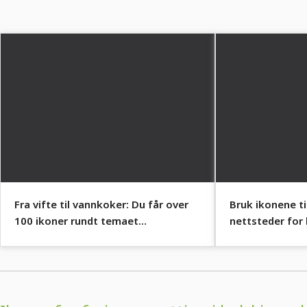
Fra vifte til vannkoker: Du får over
Bruk ikonene ti
100 ikoner rundt temaet
nettsteder for 
ferieinnkvartering.
og ferieleilighe