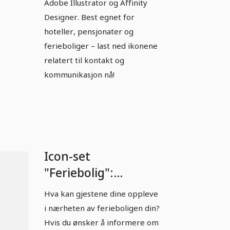
Adobe Illustrator og Affinity
Designer. Best egnet for
hoteller, pensjonater og
ferieboliger – last ned ikonene
relatert til kontakt og
kommunikasjon nå!
Icon-set
"Feriebolig":
Aktiviteter
Hva kan gjestene dine oppleve
(fullskjerm)
i nærheten av ferieboligen din?
Hvis du ønsker å informere om