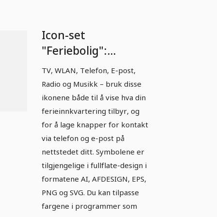
Icon-set
"Feriebolig":
Kontakt,
TV, WLAN, Telefon, E-post,
Kommunikasjon
Radio og Musikk – bruk disse
(fullskjerm)
ikonene både til å vise hva din
ferieinnkvartering tilbyr, og
for å lage knapper for kontakt
via telefon og e-post på
nettstedet ditt. Symbolene er
tilgjengelige i fullflate-design i
formatene AI, AFDESIGN, EPS,
PNG og SVG. Du kan tilpasse
fargene i programmer som