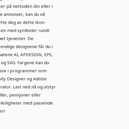
ter på nettsiden din eller i
e annonser, kan du nå
tte deg av dette ikon-
en med symboler rundt
et tjenester. De
stendige designene får du i
atene AI, AFDESIGN, EPS,
og SVG. Fargene kan du
asse i programmer som
nity Designer og Adobe
strator. Last ned nå og utstyr
ller, pensjoner eller
eleiligheter med passende
er!