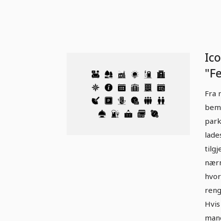
Ic
"Fe
Tje
Fra 
bema
park
lade
tilg
nærm
hvor
reng
Hvis
mang