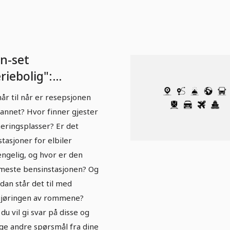
on-set
riebolig":
nester (fullskala)
når til når er resepsjonen
nnet? Hvor finner gjester
eringsplasser? Er det
stasjoner for elbiler
jengelig, og hvor er den
este bensinstasjonen? Og
dan står det til med
jøringen av rommene?
 du vil gi svar på disse og
e andre spørsmål fra dine