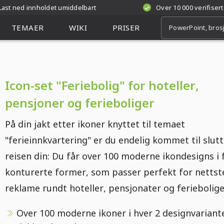
Last ned innholdet umiddelbart
Over 10 000 verifiser
TEMAER
WIKI
PRISER
Icon-set "Feriebolig" for hoteller,
pensjoner og ferieboliger
På din jakt etter ikoner knyttet til temaet
"ferieinnkvartering" er du endelig kommet til slut
reisen din: Du får over 100 moderne ikondesigns i 
konturerte former, som passer perfekt for nettst
reklame rundt hoteller, pensjonater og feriebolige
Over 100 moderne ikoner i hver 2 designvariante