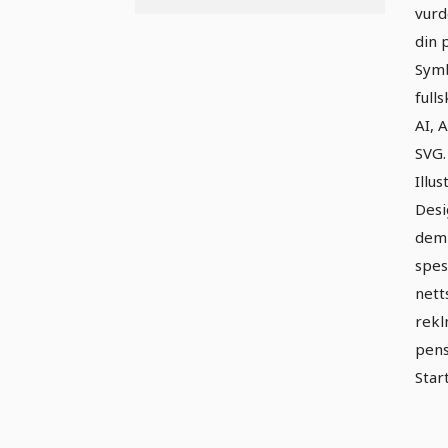
vurd
din 
Symb
full
AI, 
SVG
Illus
Desi
dem 
spes
nett
rekl
pens
Star