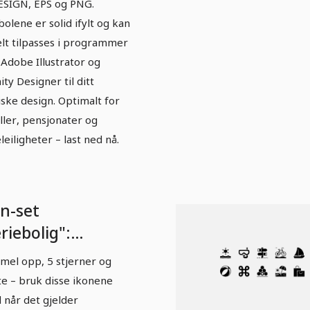
SIGN, EPS og PNG.
olene er solid ifylt og kan
lt tilpasses i programmer
Adobe Illustrator og
ity Designer til ditt
iske design. Optimalt for
ller, pensjonater og
eleiligheter – last ned nå.
on-set
riebolig":
rdering
el opp, 5 stjerner og
llskjerm)
te – bruk disse ikonene
id når det gjelder