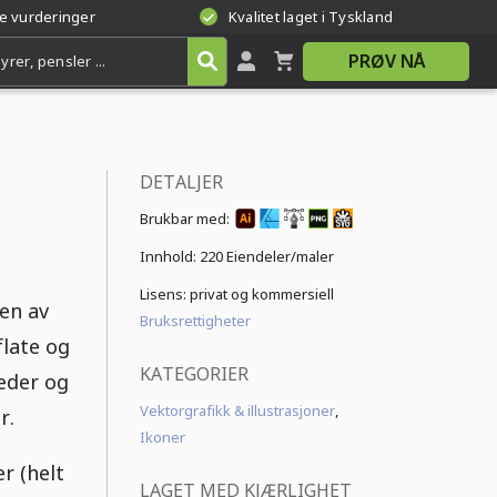
te vurderinger
Kvalitet laget i Tyskland
PRØV NÅ
DETALJER
Brukbar med:
Innhold:
220 Eiendeler/maler
Lisens: privat og kommersiell
ten av
Bruksrettigheter
flate og
KATEGORIER
eder og
Vektorgrafikk & illustrasjoner
,
r.
Ikoner
r (helt
LAGET MED KJÆRLIGHET