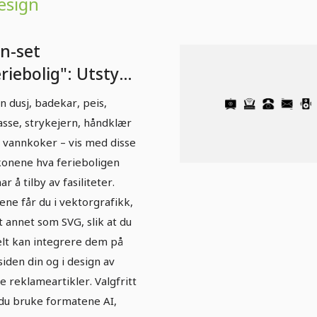
esign
on-set
riebolig": Utstyr
llskala)
n dusj, badekar, peis,
asse, strykejern, håndklær
r vannkoker – vis med disse
konene hva ferieboligen
ar å tilby av fasiliteter.
ene får du i vektorgrafikk,
t annet som SVG, slik at du
lt kan integrere dem på
siden din og i design av
e reklameartikler. Valgfritt
du bruke formatene AI,