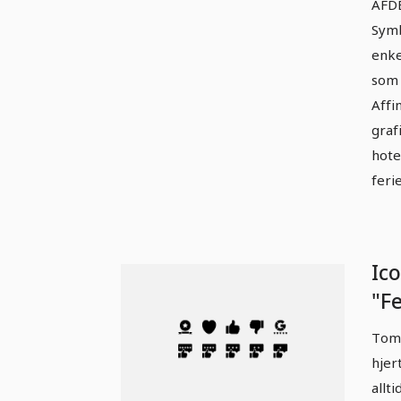
AFDE
Symb
enke
som 
Affin
graf
hote
feri
Ic
"Fe
Vu
Tomm
(fu
hjer
allt