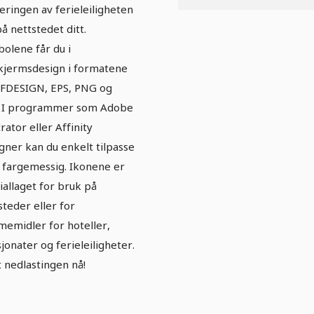
eringen av ferieleiligheten
på nettstedet ditt.
olene får du i
skjermsdesign i formatene
AFDESIGN, EPS, PNG og
. I programmer som Adobe
trator eller Affinity
gner kan du enkelt tilpasse
fargemessig. Ikonene er
iallaget for bruk på
steder eller for
memidler for hoteller,
jonater og ferieleiligheter.
t nedlastingen nå!