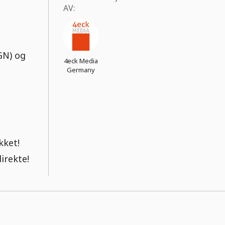
AV:
GN) og
4eck Media
Germany
kket!
irekte!