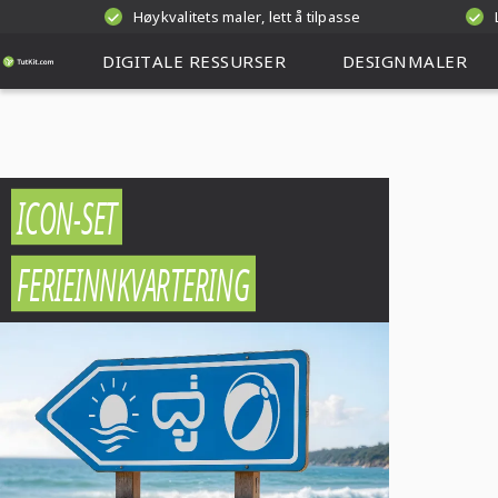
Høykvalitets maler, lett å tilpasse
DIGITALE RESSURSER
DESIGNMALER
ICON-SET
FERIEINNKVARTERING