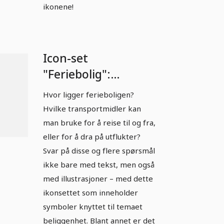
ikonene!
Icon-set
"Feriebolig":
Beliggenhet (helt
Hvor ligger ferieboligen?
dekkende)
Hvilke transportmidler kan
man bruke for å reise til og fra,
eller for å dra på utflukter?
Svar på disse og flere spørsmål
ikke bare med tekst, men også
med illustrasjoner – med dette
ikonsettet som inneholder
symboler knyttet til temaet
beliggenhet. Blant annet er det