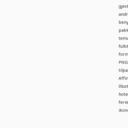
gjes
andr
beny
pakk
tema
full
form
PNG 
tilp
Affi
Illu
hote
feri
ikon