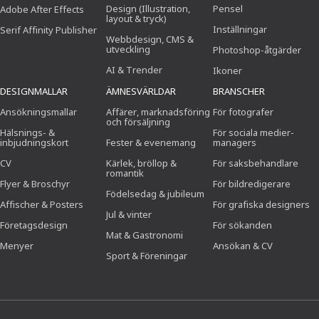
Design (Illustration,
Pensel
Adobe After Effects
layout & tryck)
Inställningar
Serif Affinity Publisher
Webbdesign, CMS &
utveckling
Photoshop-åtgärder
AI & Trender
Ikoner
DESIGNMALLAR
ÄMNESVÄRLDAR
BRANSCHER
Ansökningsmallar
Affärer, marknadsföring
För fotografer
och försäljning
Hälsnings- &
För sociala medier-
inbjudningskort
Fester & evenemang
managers
CV
Kärlek, bröllop &
För saksbehandlare
romantik
Flyer & Broschyr
För bildredigerare
Födelsedag & jubileum
Affischer & Posters
För grafiska designers
Jul & vinter
Företagsdesign
För sökanden
Mat & Gastronomi
Menyer
Ansökan & CV
Sport & Föreningar