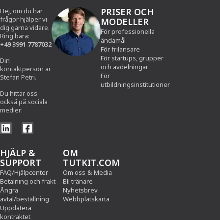
PRISER OCH
Hej, om du har
frågor hjälper vi
MODELLER
dig gärna vidare.
För professionella
Ring bara:
ändamål
+49 3991 7787032
För frilansare
För startups, grupper
Din
och avdelningar
kontaktperson är
För
Stefan Petri.
utbildningsinstitutioner
Du hittar oss
också på sociala
medier:
HJÄLP &
OM
SUPPORT
TUTKIT.COM
FAQ/Hjälpcenter
Om oss
&
Media
Betalning och frakt
Bli tränare
Ångra
Nyhetsbrev
avtal/beställning
Webbplatskarta
Uppdatera
kontraktet