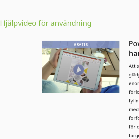
Hjälpvideo för användning
Po
GRATIS
ha
ma
Att 
gläd
enor
förl
fyll
med 
förf
för 
färg