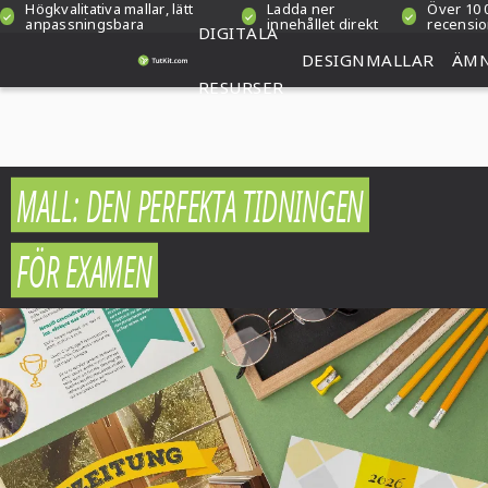
Högkvalitativa mallar, lätt
Ladda ner
Över 10 
anpassningsbara
innehållet direkt
recensi
DIGITALA
DESIGNMALLAR
ÄM
RESURSER
MALL: DEN PERFEKTA TIDNINGEN
FÖR EXAMEN