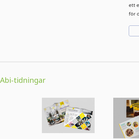
ett 
för 
Abi-tidningar