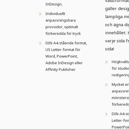
välutformad
InDesign,
gäller desig
Individuellt
lämpliga m
anpassningsbara
och ägna di
provsidor, optimalt
innehållet. 
förberedda för tryck
varje sida f
DIN-A4-stående format,
sida!
US Letter-format för
Word, PowerPoint,
Högkvalita
Adobe InDesign eller
för studen
Affinity Publisher
redigerin
Mycket en
anpassni
mönstersi
förberedd
DIN-A4-st
Letter-fo
PowerPoi