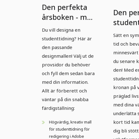
Den perfekta
Den pe
årsboken - mall
studen
i
Du vill designa en
- mall i
porträttformat
Sätt en sym
studenttidning? Här är
format
tid och bev
den passande
minnesvärt 
designmallen! Välj ut de
du senare k
provsidor du behöver
den! Med en
och fyll dem sedan bara
studenttidn
med din information.
kronan på 
Allt är förberett och
präglad liv
väntar på din snabba
med dina vä
färdigställning:
underlätta
kort tid kan
Högvärdig, kreativ mall
för studenttidning för
dig bli stöt
redigering i Adobe