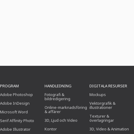
PROGRAM
HANDLEDNING
DIGITALA RESURSER
Adobe Photoshop
Fotografi &
Mockups
bildredigering
Adobe InDesign
Vektorgrafik &
Online-marknadsföring
illustrationer
& affärer
Microsoft Word
Texturer &
3D, Ljud och Video
överlagringar
Serif Affinity Photo
Kontor
3D, Video & Animation
Adobe Illustrator