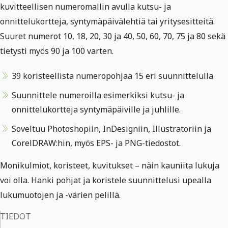
kuvitteellisen numeromallin avulla kutsu- ja
onnittelukortteja, syntymäpäivälehtiä tai yritysesitteitä.
Suuret numerot 10, 18, 20, 30 ja 40, 50, 60, 70, 75 ja 80 sekä
tietysti myös 90 ja 100 varten.
39 koristeellista numeropohjaa 15 eri suunnittelulla
Suunnittele numeroilla esimerkiksi kutsu- ja
onnittelukortteja syntymäpäiville ja juhlille.
Soveltuu Photoshopiin, InDesigniin, Illustratoriin ja
CorelDRAW:hin, myös EPS- ja PNG-tiedostot.
Monikulmiot, koristeet, kuvitukset – näin kauniita lukuja
voi olla. Hanki pohjat ja koristele suunnittelusi upealla
lukumuotojen ja -värien pelillä.
TIEDOT