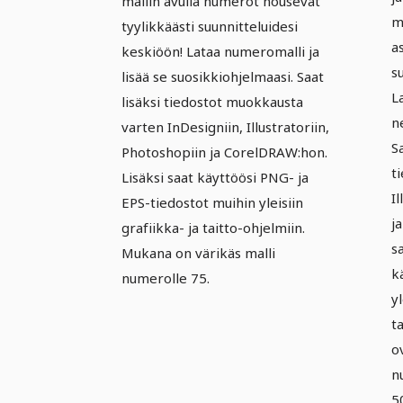
mallin avulla numerot nousevat
m
tyylikkäästi suunnitteluidesi
a
keskiöön! Lataa numeromalli ja
s
lisää se suosikkiohjelmaasi. Saat
L
lisäksi tiedostot muokkausta
n
varten InDesigniin, Illustratoriin,
S
Photoshopiin ja CorelDRAW:hon.
t
Lisäksi saat käyttöösi PNG- ja
I
EPS-tiedostot muihin yleisiin
j
grafiikka- ja taitto-ohjelmiin.
s
Mukana on värikäs malli
k
numerolle 75.
yl
t
o
n
5