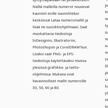
j
Näillä malleilla numerot nousevat
N
kauniisti esille suunnittelusi
n
keskiössä! Lataa numeromallit ja
t
lisää ne suosikkiohjelmaasi. Saat
s
muokattavia tiedostoja
n
InDesigniin, Illustratoriin,
s
Photoshopiin ja CorelDRAW'hun.
m
Lisäksi saat PNG- ja EPS-
t
tiedostoja käytettäväksi muissa
I
yleisissä grafiikka- ja taitto-
j
ohjelmissa. Mukana ovat
s
havainnolliset mallit numeroille
k
30, 50, 60 ja 80.
yl
o
ko