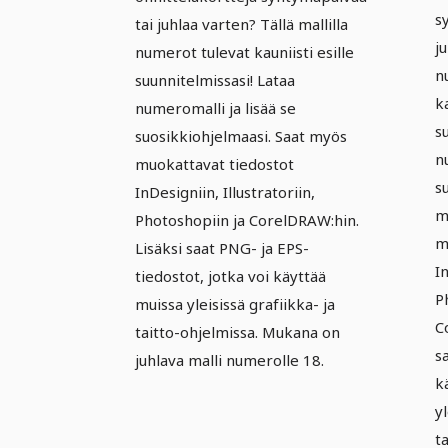
s
tai juhlaa varten? Tällä mallilla
ju
numerot tulevat kauniisti esille
n
suunnitelmissasi! Lataa
ka
numeromalli ja lisää se
s
suosikkiohjelmaasi. Saat myös
n
muokattavat tiedostot
s
InDesigniin, Illustratoriin,
m
Photoshopiin ja CorelDRAW:hin.
m
Lisäksi saat PNG- ja EPS-
In
tiedostot, jotka voi käyttää
P
muissa yleisissä grafiikka- ja
C
taitto-ohjelmissa. Mukana on
s
juhlava malli numerolle 18.
k
yl
t