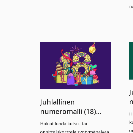
n
J
n
Juhlallinen
s
numeromalli (18)
H
j
syntymäpäivää ja
k
Haluat luoda kutsu- tai
juhlaa varten.
o
onnittelukortteja syntymäpäivää