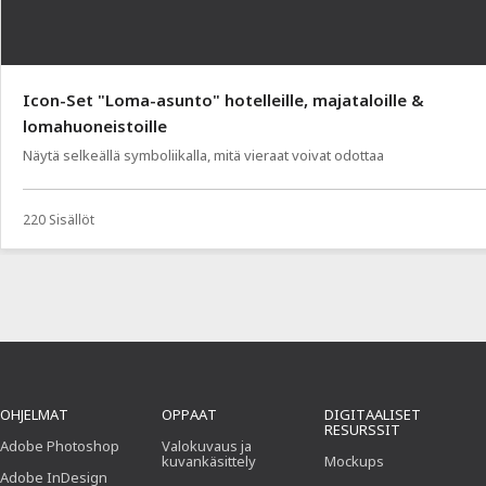
Icon-Set "Loma-asunto" hotelleille, majataloille &
lomahuoneistoille
Näytä selkeällä symboliikalla, mitä vieraat voivat odottaa
220 Sisällöt
OHJELMAT
OPPAAT
DIGITAALISET
RESURSSIT
Adobe Photoshop
Valokuvaus ja
kuvankäsittely
Mockups
Adobe InDesign