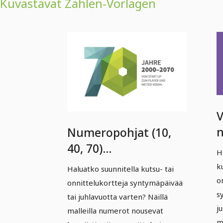
Kuvastavat Zahlen-Vorlagen
V
Numeropohjat (10,
(
40, 70)
H
s
syntymäpäivään ja
k
Haluatko suunnitella kutsu- tai
j
juhlapäivään
o
onnittelukortteja syntymäpäivää
j
polygonityylillä.
s
tai juhlavuotta varten? Näillä
j
malleilla numerot nousevat
m