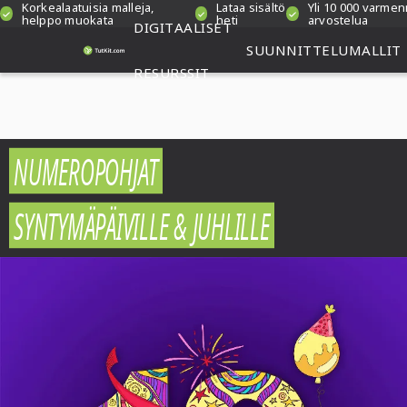
Korkealaatuisia malleja,
Lataa sisältö
Yli 10 000 varme
helppo muokata
heti
arvostelua
DIGITAALISET
SUUNNITTELUMALLIT
RESURSSIT
NUMEROPOHJAT
SYNTYMÄPÄIVILLE & JUHLILLE