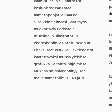
kauniisti esiin suunnittelusi
p
keskipisteessä! Lataa
d
numeropohjat ja lisää ne
n
suosikkiohjelmaasi. Saat myös
s
muokattavia tiedostoja
t
InDesigniin, Illustratoriin,
I
Photoshopiin ja CorelDRAW'hun.
Il
Lisäksi saat PNG- ja EPS-tiedostot
P
käytettäväksi muissa yleisissä
C
grafiikka- ja taitto-ohjelmissa.
s
Mukana on polygoonityyliset
k
mallit numeroille 10, 40 ja 70.
yl
t
o
n