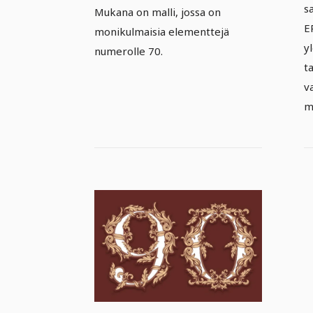
s
Mukana on malli, jossa on
E
monikulmaisia elementtejä
y
numerolle 70.
t
v
m