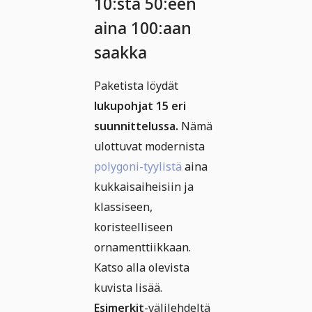
10:stä 50:een
aina 100:aan
saakka
Paketista löydät
lukupohjat 15 eri
suunnittelussa.
Nämä
ulottuvat modernista
polygoni-tyylistä
aina
kukkaisaiheisiin ja
klassiseen,
koristeelliseen
ornamenttiikkaan.
Katso alla olevista
kuvista lisää.
Esimerkit
-välilehdeltä