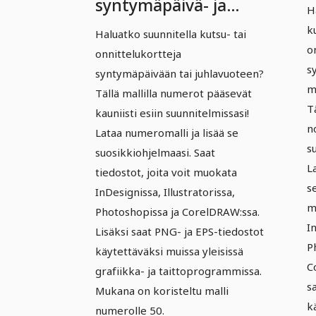
j
syntymäpäivä- ja
H
k
juhlamallinnuksilla
k
Haluatko suunnitella kutsu- tai
r
o
onnittelukortteja
h
s
syntymäpäivään tai juhlavuoteen?
m
Tällä mallilla numerot pääsevät
T
kauniisti esiin suunnitelmissasi!
n
Lataa numeromalli ja lisää se
s
suosikkiohjelmaasi. Saat
L
tiedostot, joita voit muokata
s
InDesignissa, Illustratorissa,
m
Photoshopissa ja CorelDRAW:ssa.
In
Lisäksi saat PNG- ja EPS-tiedostot
P
käytettäväksi muissa yleisissä
C
grafiikka- ja taittoprogrammissa.
s
Mukana on koristeltu malli
k
numerolle 50.