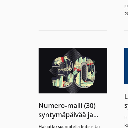
j
2
L
s
Numero-malli (30)
j
syntymäpäivää ja
H
k
juhlapäivää varten
k
Haluatko suunnitella kutsu- tai