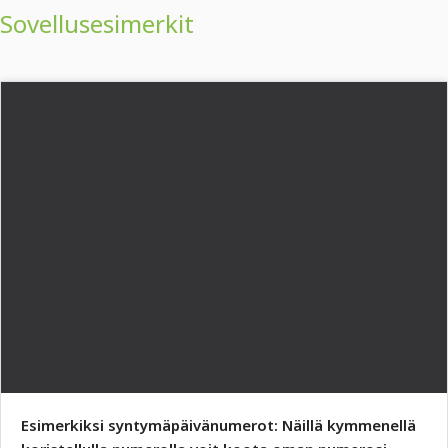
Sovellusesimerkit
Esimerkiksi syntymäpäivänumerot: Näillä kymmenellä