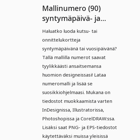
Mallinumero (90)
syntymäpäivä- ja
juhlamalleille
Haluatko luoda kutsu- tai
koristeellisin
onnittelukortteja
ornamentein
syntymäpäivänä tai vuosipäivänä?
Tällä mallilla numerot saavat
tyylikkäästi ansaitsemansa
huomion designeissasi! Lataa
numeromalli ja lisää se
suosikkiohjelmaasi. Mukana on
tiedostot muokkaamista varten
InDesignissa, Illustratorissa,
Photoshopissa ja CorelDRAW:ssa.
Lisäksi saat PNG- ja EPS-tiedostot
käytettäväksi muissa yleisissä