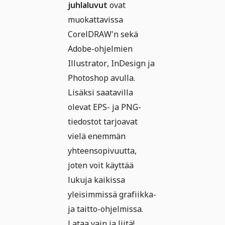
juhlaluvut
ovat
muokattavissa
CorelDRAW'n sekä
Adobe-ohjelmien
Illustrator, InDesign ja
Photoshop avulla.
Lisäksi saatavilla
olevat EPS- ja PNG-
tiedostot tarjoavat
vielä enemmän
yhteensopivuutta,
joten voit käyttää
lukuja kaikissa
yleisimmissä grafiikka-
ja taitto-ohjelmissa.
Lataa vain ja liitä!