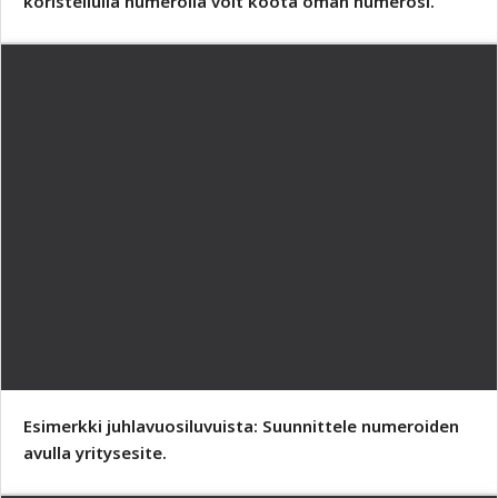
koristellulla numerolla voit koota oman numerosi.
Esimerkki juhlavuosiluvuista: Suunnittele numeroiden
avulla yritysesite.