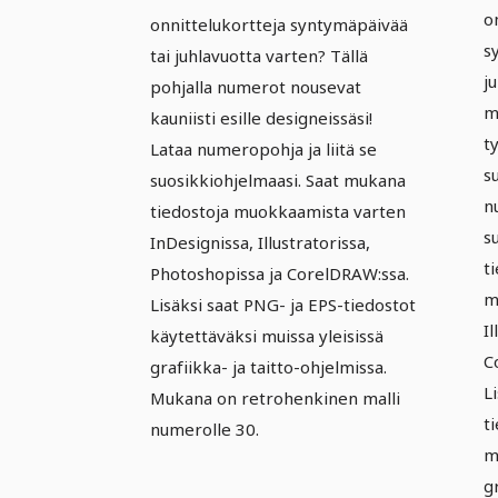
retrotyylillä.
o
onnittelukortteja syntymäpäivää
s
tai juhlavuotta varten? Tällä
j
pohjalla numerot nousevat
m
kauniisti esille designeissäsi!
t
Lataa numeropohja ja liitä se
s
suosikkiohjelmaasi. Saat mukana
n
tiedostoja muokkaamista varten
s
InDesignissa, Illustratorissa,
ti
Photoshopissa ja CorelDRAW:ssa.
m
Lisäksi saat PNG- ja EPS-tiedostot
I
käytettäväksi muissa yleisissä
C
grafiikka- ja taitto-ohjelmissa.
L
Mukana on retrohenkinen malli
t
numerolle 30.
m
gr