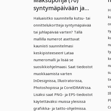
Maksupohja (70)
(
syntymäpäivään ja
H
s
juhlaan, jossa on
k
Haluaisitko suunnitella kutsu- tai
j
monikulmaisia
o
onnittelukortteja syntymäpäivää
elementtejä.
s
tai juhlapäivää varten? Tällä
k
mallilla numerot asettuvat
n
kauniisti suunnitelmasi
t
keskipisteeseen! Lataa
k
numeromalli ja lisää se
n
suosikkiohjelmaasi. Saat tiedostot
s
muokkaamista varten
t
InDesignissa, Illustratorissa,
v
Photoshopissa ja CorelDRAW:ssa.
Il
Lisäksi saat PNG- ja EPS-tiedostot
P
käytettäväksi muissa yleisissä
C
grafiikka- ja taitto-ohjelmissa.