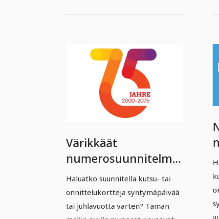
N
Värikkäät
(
numerosuunnitelmat
H
s
(75) syntymäpäivään
k
Haluatko suunnitella kutsu- tai
j
ja juhlaan
o
onnittelukortteja syntymäpäivää
v
s
tai juhlavuotta varten? Tämän
j