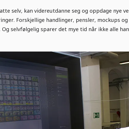
satte selv, kan videreutdanne seg og oppdage nye vei
nger. Forskjellige handlinger, pensler, mockups og s
 Og selvfølgelig sparer det mye tid når ikke alle ha