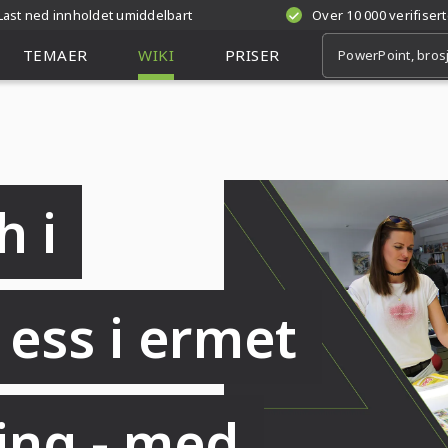
Last ned innholdet umiddelbart
Over 10 000 verifiser
TEMAER
WIKI
PRISER
h i
t ess i ermet
ing - med