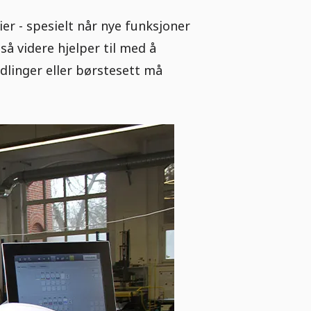
er - spesielt når nye funksjoner
å videre hjelper til med å
ndlinger eller børstesett må