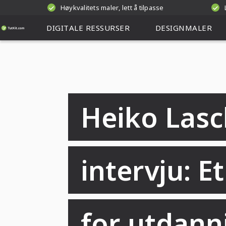
Høykvalitets maler, lett å tilpasse
DIGITALE RESSURSER
DESIGNMALER
Heiko Lasc
intervju: E
for utdann