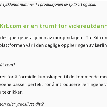
 Tysklands nummer 1 i produksjonen av spillkort og spill.
tKit.com er en trumf for videreutdan
 designergenerasjonen av morgendagen - TutKit.com t
plattformen vår i den daglige opplæringen av lærli
Kit.com?
aret for å formidle kunnskapen til de kommende me
eoene passer perfekt for å introdusere lærlingene v
 teknikker.
n eller yrkeslivet ditt?