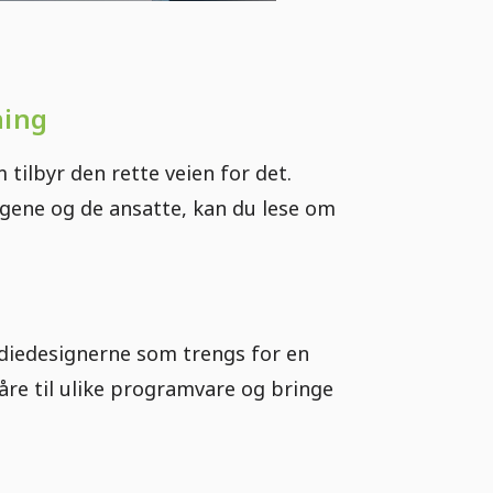
ning
ilbyr den rette veien for det.
ngene og de ansatte, kan du lese om
diedesignerne som trengs for en
åre til ulike programvare og bringe