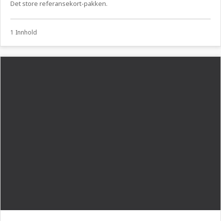
Det store referansekort-pakken.
1 Innhold