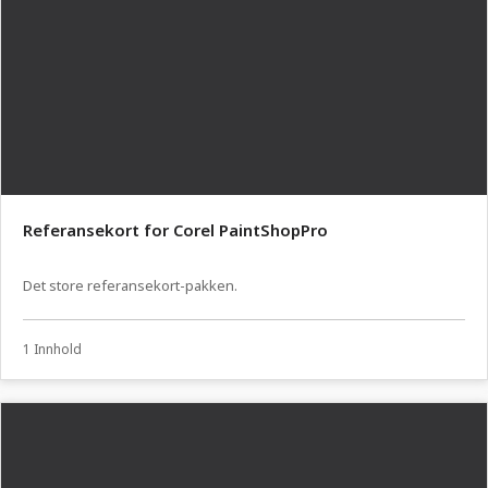
Referansekort for Corel PaintShopPro
Det store referansekort-pakken.
1 Innhold