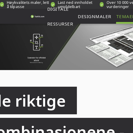
Høykvalitets maler, lett
Last ned innholdet
Over 10 000 ve
å tilpasse
umiddelbart
vurderinger
DIGITALE
DESIGNMALER
TEMAE
RESSURSER
Snarveier for effektivt
arbeid
Referansekort til nedlasting.
e riktige 
ombinasjonene - 