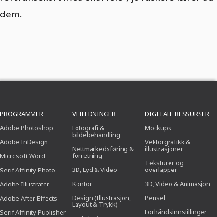
dem.
PROGRAMMER
VEILEDNINGER
DIGITALE RESSURSER
Adobe Photoshop
Fotografi &
Mockups
bildebehandling
Adobe InDesign
Vektorgrafikk &
Nettmarkedsføring &
illustrasjoner
forretning
Microsoft Word
Teksturer og
3D, Lyd & Video
overlapper
Serif Affinity Photo
Kontor
3D, Video & Animasjon
Adobe Illustrator
Design (Illustrasjon,
Pensel
Adobe After Effects
Layout & Trykk)
Forhåndsinnstillinger
Serif Affinity Publisher