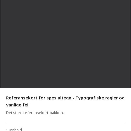
Referansekort for spesialtegn - Typografiske regler og
vanlige feil
Det store referansekort-pakken.
1 Innhold