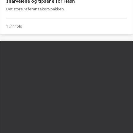
snarveiene og tipsene for Flash
Det store referansekort-pakken.
1 Innhold