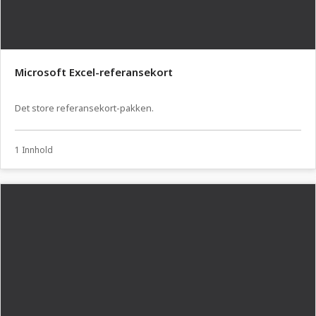
Microsoft Excel-referansekort
Det store referansekort-pakken.
1 Innhold