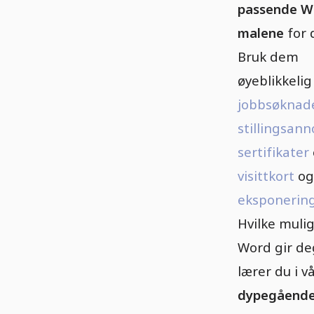
passende W
malene
for 
Bruk dem
øyeblikkelig 
jobbsøknad
stillingsan
sertifikater
visittkort
og
eksponerin
Hvilke muli
Word gir de
lærer du i v
dypegåend