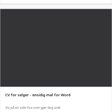
CV for selger - ensidig mal for Word
Vis på en side hva som gjør deg unik