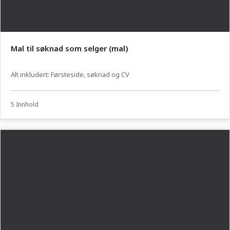
Mal til søknad som selger (mal)
Alt inkludert: Førsteside, søknad og CV
5 Innhold