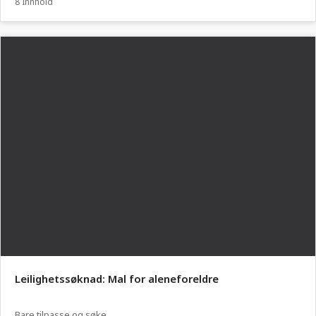
8 Innhold
Leilighetssøknad: Mal for aleneforeldre
Bare tilpasse og søke