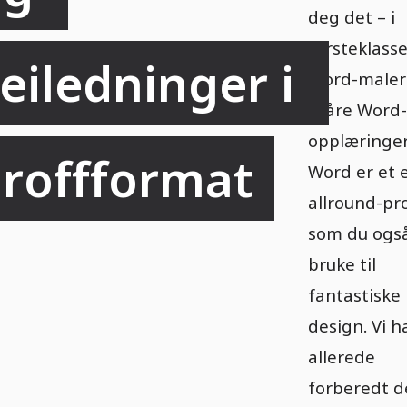
deg det – i
førsteklass
eiledninger i 
Word-maler
i våre Word-
opplæringer
roffformat
Word er et 
allround-p
som du ogs
bruke til
fantastiske
design. Vi h
allerede
forberedt d