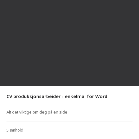
CV produksjonsarbeider - enkelmal for Word
Alt det viktige om deg på en side
5 Innhold