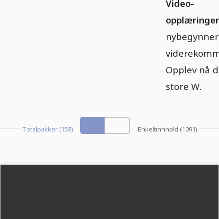
Video-
opplæringe
nybegynner
viderekomm
Opplev nå d
store W.
Totalpakker (158)
Enkeltinnhold (1091)