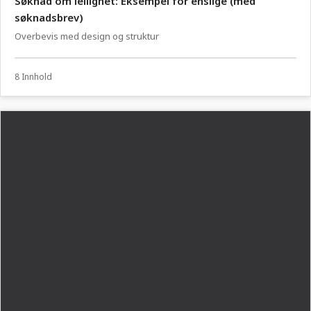
Søknad om leilighet: Eksempel for enslige (med
søknadsbrev)
Overbevis med design og struktur
8 Innhold