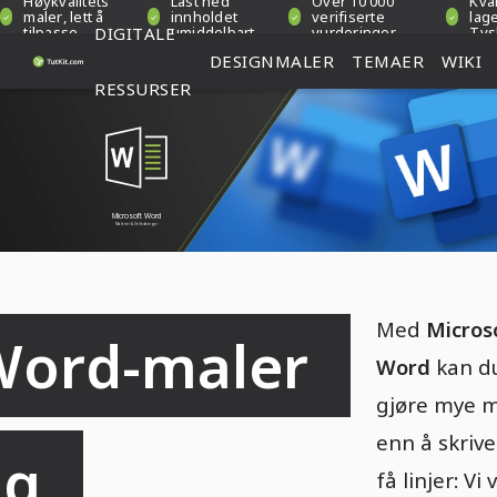
Høykvalitets
Last ned
Over 10 000
Kval
maler, lett å
innholdet
verifiserte
lage
tilpasse
DIGITALE
umiddelbart
vurderinger
Tys
DESIGNMALER
TEMAER
WIKI
RESSURSER
Microsoft Word
Malerier & Veiledninger
Med
Micros
ord-maler 
Word
kan d
gjøre mye 
enn å skriv
g 
få linjer: Vi 