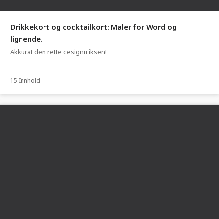
Drikkekort og cocktailkort: Maler for Word og
lignende.
Akkurat den rette designmiksen!
15 Innhold