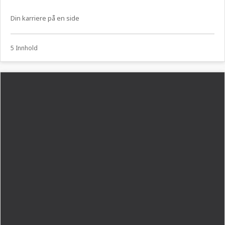
Din karriere på en side
5 Innhold