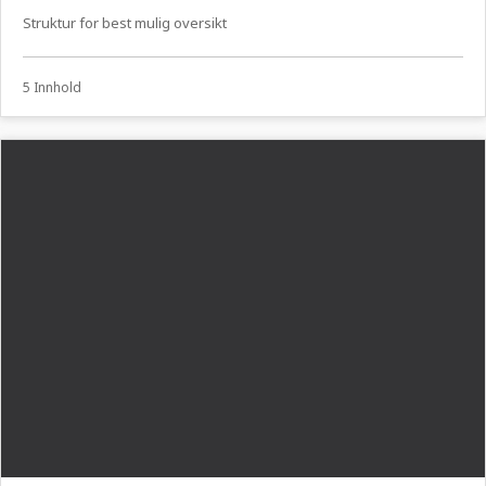
Struktur for best mulig oversikt
5 Innhold