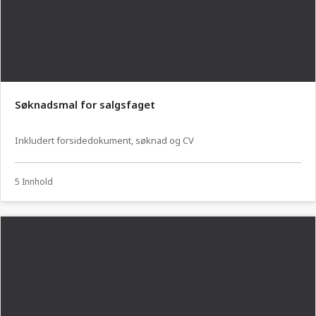
Søknadsmal for salgsfaget
Inkludert forsidedokument, søknad og CV
5 Innhold