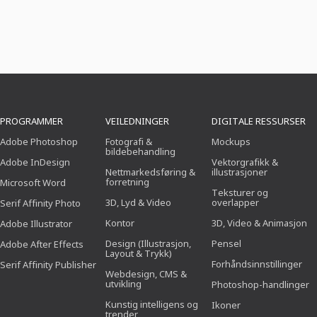
PROGRAMMER
VEILEDNINGER
DIGITALE RESSURSER
Adobe Photoshop
Fotografi &
Mockups
bildebehandling
Adobe InDesign
Vektorgrafikk &
Nettmarkedsføring &
illustrasjoner
forretning
Microsoft Word
Teksturer og
3D, Lyd & Video
overlapper
Serif Affinity Photo
Kontor
3D, Video & Animasjon
Adobe Illustrator
Design (Illustrasjon,
Pensel
Adobe After Effects
Layout & Trykk)
Forhåndsinnstillinger
Serif Affinity Publisher
Webdesign, CMS &
utvikling
Photoshop-handlinger
Kunstig intelligens og
Ikoner
trender