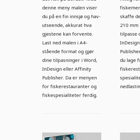
denne meny malen viser
fiskemen
du på en fin innsjø og hav-
skaffe d
utseende, akkurat hva
210 mm 
gjestene kan forvente.
tilpasse 
Last ned malen i A4-
InDesign 
stående format og gjør
Publisher
dine tilpasninger i Word,
du lage 
InDesign eller Affinity
fiskeres
Publisher. Da er menyen
spesialit
for fiskerestauranter og
nedlasti
fiskespesialiteter ferdig.