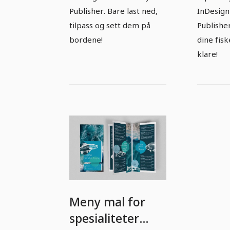
Publisher. Bare last ned,
InDesign 
tilpass og sett dem på
Publisher
bordene!
dine fis
klare!
Meny mal for
spesialiteter