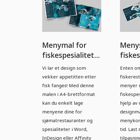
Menymal for
Menys
fiskespesialiteter
fiskes
- A4-folderfalz
- A5
Vi lar et design som
Enten om
ligge
vekker appetitten etter
fiskerest
fisk fanges! Med denne
menyer
malen i A4-brettformat
fiskespe
kan du enkelt lage
hjelp av
menyene dine for
designma
sjømatrestauranter og
menykort
spesialiteter i Word,
tid. Last
InDesign eller Affinity
tilpasni