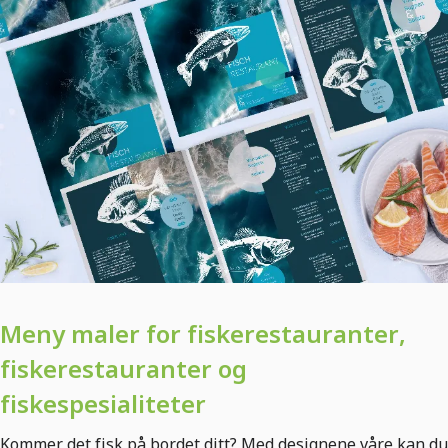
Meny maler for fiskerestauranter,
fiskerestauranter og
fiskespesialiteter
Kommer det fisk på bordet ditt? Med designene våre kan du