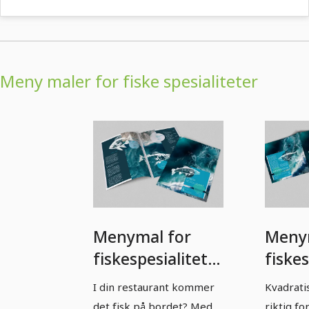
Meny maler for fiske spesialiteter
Menymal for
Meny
fiskespesialiteter
fiskes
- A4-stående
- kva
I din restaurant kommer
Kvadrati
format
det fisk på bordet? Med
riktig fo