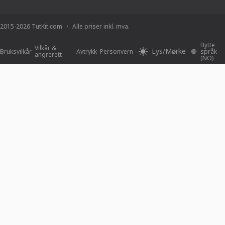
2015-2026 TutKit.com
Alle priser inkl. mva.
Bytte
Vilkår &
Lys/Mørke
Bruksvilkår
Avtrykk
Personvern
språk
angrerett
(NO)