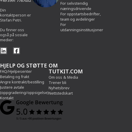
+49 3991 7787032
For selvstendig
næringsdrivende
Din
For oppstartsbedrifter,
kontaktperson er
team og avdelinger
Stefan Petri.
For
Du finner oss
utdanningsinstitusjoner
også på sosiale
medier:
HJELP OG STØTTE
OM
TUTKIT.COM
FAQ/Hjelpesenter
Betaling og frakt
Om oss
&
Media
Angre kontrakt/bestilling
Trener bli
Justere avtale
Nyhetsbrev
(oppgradering/oppsigelse)
Nettstedskart
Kontakt