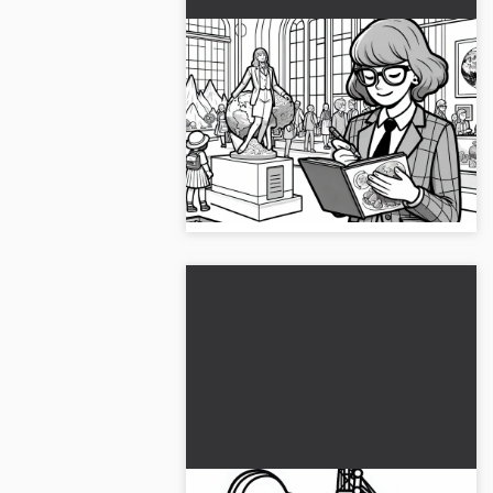
Geologen studerer jordens
historie i en utstilling –
Fargeleggingsbilde gratis
Lag et fargeleggingsbilde av en
geolog som studerer jordens
historie. Last det ned gratis nå og
fargelegg online!...