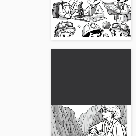
Engasjer barna dine med et
fargeleggingsark om geologer. Last
ned gratis nå og fargelegg det
online!...
Geolog i juvet tar
bergartsprøver -
Fargeleggingsmal gratis
Opplev geologiverdenen med