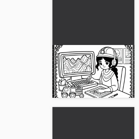
Geologen lager geologisk
kart på datamaskin – Gratis
tegneside
Interessant fargelegging av en
geolog ved datamaskinen. Last ned
bildet gratis nå og fargelegg det!...