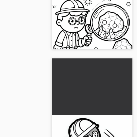
Geolog undersøker steiner
med lupe – Malemalingsark
enkel gratis
Dykk inn i geologiens verden med
vår gratis fargeleggingsmal av en
geolog. Last den ned nå!...
Geolog får tak i berg med
hammer – Gratis malebilde