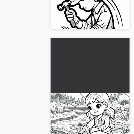
Få vårt fargeleggingsbilde av en
geolog i aksjon og last det ned
gratis!...
Geologen samler jordprøver
- Malebilde gratis
Last ned fargeleggeren med en
geolog som samler jordprøver. Nå