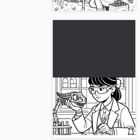
gratis og bli kreativ!...
Geologen analyserer
fossiler på laboratoriet –
Fargeleggingsbilde gratis
Oppdag vårt gratis fargeleggingsark
av en geolog i laboratoriet med et
fossil. Last det ned nå og fargelegg
det!...