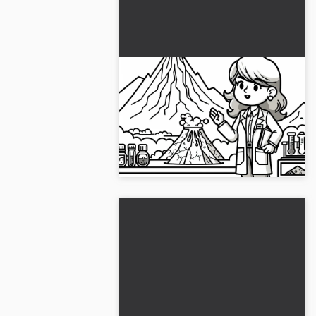
Geologen forklarer
dannelsen av en vulkan –
gratis fargelegger
Lær om hvordan en vulkan dannes!
Last ned den gratis maleboka og mal
den online med en gang...