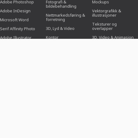
Adobe Photoshop
Fotografi &
Mockups
bildebehandling
Adobe InDesign
Vektorgrafikk &
Nettmarkedsføring &
illustrasjoner
forretning
Microsoft Word
Teksturer og
3D, Lyd & Video
overlapper
Serif Affinity Photo
Kontor
3D, Video & Animasjon
Adobe Illustrator
Design (Illustrasjon,
Pensel
Adobe After Effects
Layout & Trykk)
Forhåndsinnstillinger
Serif Affinity Publisher
Webdesign, CMS &
utvikling
Photoshop-handlinger
Kunstig intelligens og
Ikoner
trender
DESIGNMALER
TEMAER
BRANSJER
Søknadsmaler
Forretninger,
For fotografer
markedsføring og salg
Hilsen- og
For sosiale medier-
invitasjonskort
Arrangementer &
managere
Hendelser
CV
For saksbehandlere
Kjærlighet, bryllup &
romantikk
Flygeblad & Brosjyre
For bildebehandler
Bursdag og jubileum
Plakater og plakater
For grafiske designere