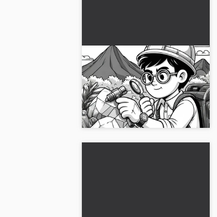
Gratis fargeleggingsbilde
geolog
Oppdag fargeleggbildet av en
geolog, som du kan laste ned gratis.
Lag det nå!...