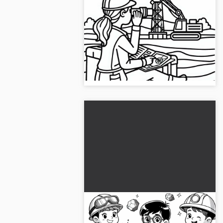
Geologen overvåker
borested for olje – gratis
fargeleggingsark
Last ned det gratis
fargeleggingsbildet av geologen på
borestedet og oppdag muligheter
for kreativ utfoldelse...
Barn som geologer – gratis
fargeleggingsark