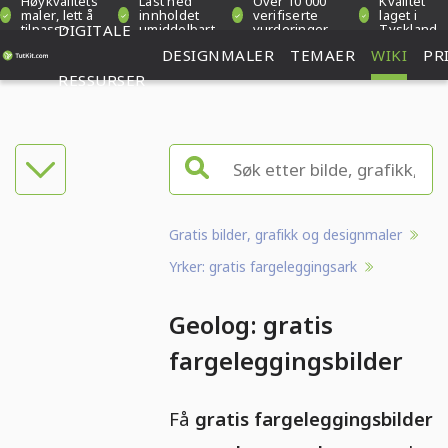
Høykvalitets
Last ned
Over 10 000
Kvalitet
maler, lett å
innholdet
verifiserte
laget i
tilpasse
DIGITALE
umiddelbart
vurderinger
Tyskland
DESIGNMALER
TEMAER
WIKI
PR
RESSURSER
Gratis bilder, grafikk og designmaler
Yrker: gratis fargeleggingsark
Geolog: gratis
fargeleggingsbilder
Få
gratis fargeleggingsbilder