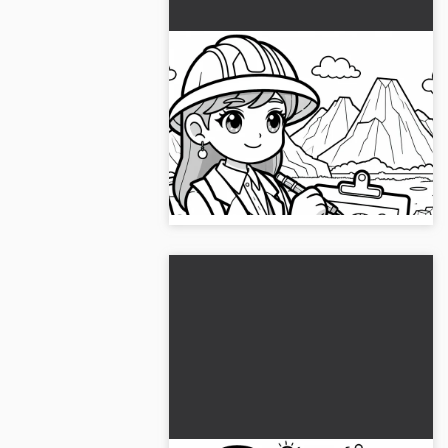
Geologin fargeleggingsbilde
gratis
Gi slipp på kreativiteten din med
dette geologisk fargeleggingsbildet.
Last det ned gratis nå og fargelegg
online!...