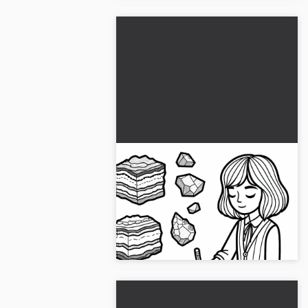
Geologen tegner bergarter i
notatboken,
fargeleggingsmal gratis
Bli kreativ med denne
fargeleggingsmalen av geologen!
Last ned gratis og farg online...