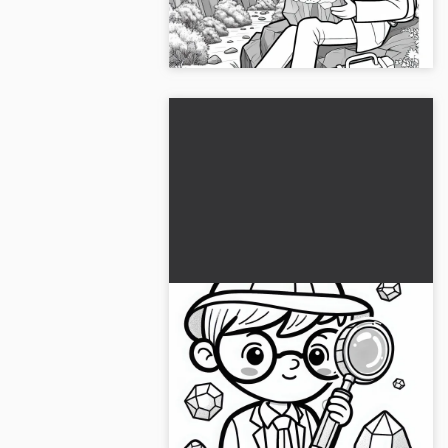
denne flotte fargeleggingsmalen.
Last ned bildet gratis nå!...
Forstørrelsesglass for en
geolog fargeleggingsmal for
utskrift og
Last ned vårt gratis maleri av en
nettfargelegging
geolog-lupe. Last det ned
umiddelbart og oppdag geologien!...