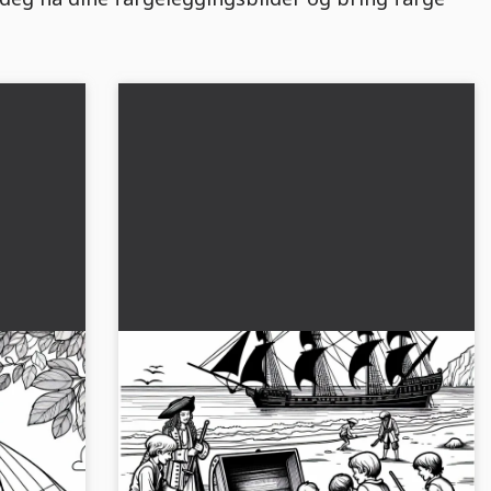
kip –
På stranden: Barn med skatteboks –
Malerveiledning for pirater gratis
bilde med
Oppdag det spennende fargeleggingsbildet
tis og
med barn på stranda og en skattkiste. Last det
ned gratis nå!...