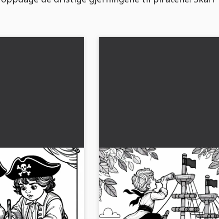
t skattekart på
Barn klatrer på treleketøyss
bilde av pirater
Malebilde for piratfans
kart for små pirater. Last
Opplev et spennende fargeleggings
eggingsbildet nå og
et barn på et lekskib. Last det ned gra
fargelegg det online!...