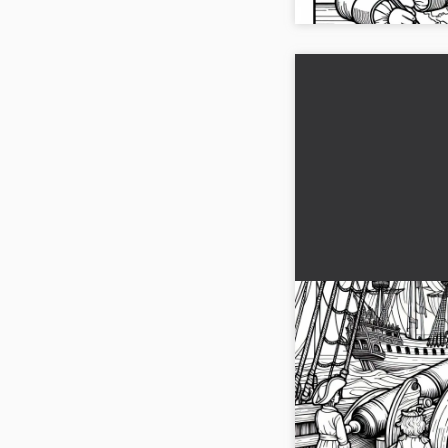
Piratbarn med ka
seilskip – Malebi
Opplev eventyret med
seilskip. Last ned det 
design det etter din eg