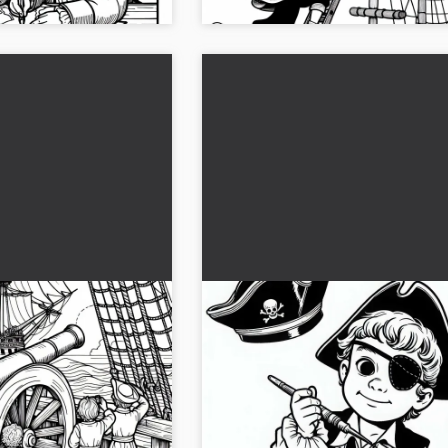
non om bord i et
Barn med øyelapp og piratha
lde for piratfans
Fargeleggingsbilde gratis
 piratbarn ombord på et
Oppdag det spennende fargeleggear
gratis malebildet nå og
barn som pirat. Last ned gratis og far
en fantasi....
start nå!...