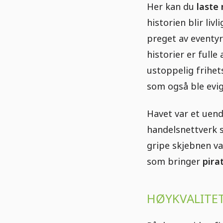
Her kan du
laste
historien blir liv
preget av eventyr
historier er full
ustoppelig frihe
som også ble evig
Havet var et uende
handelsnettverk s
gripe skjebnen va
som bringer
pira
HØYKVALITET