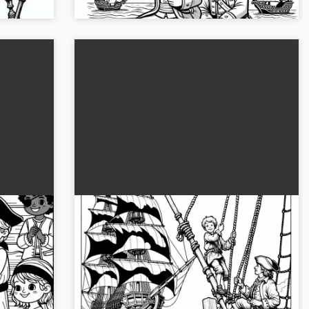
Gutt øver på klatring i tau på
ater
seilskipet – Fargeleggingsbilde for
pirater gratis
Oppdag det spennende fargeleggingsbildet
r. Gratis
av en gutt på en seilbåt. Last det ned gratis og
gge
gi det liv!...