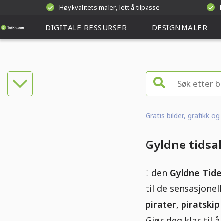
Høykvalitets maler, lett å tilpasse
DIGITALE RESSURSER
DESIGNMALER
Gratis bilder, grafikk o
Gyldne tidsa
I den
Gyldne Tide
til de sensasjone
pirater
,
piratskip
Gjør deg klar til