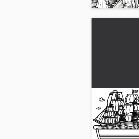
Tegning av leketø
pirater - Gratis t
Oppdag den spennend
med dette fargeleggebi
bildet nå!...