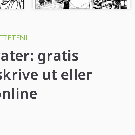
VITETEN!
ater: gratis
krive ut eller
online