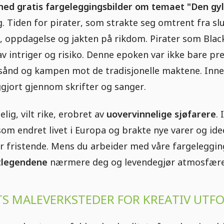
 ned gratis fargeleggingsbilder om temaet "Den gyl
lig. Tiden for pirater, som strakte seg omtrent fra slut
, oppdagelse og jakten på rikdom. Pirater som Black
e av intriger og risiko. Denne epoken var ikke bare 
tsånd og kampen mot de tradisjonelle maktene. Inne
gjort gjennom skrifter og sanger.
lig, vilt rike, erobret av
uovervinnelige sjøfarere
.
om endret livet i Europa og brakte nye varer og idee
r fristende. Mens du arbeider med våre fargeleggings
tlegendene
nærmere deg og levendegjør atmosfæren
S MALEVERKSTEDER FOR KREATIV UTFO