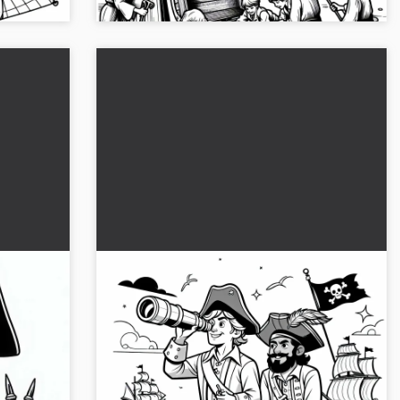
tt –
Kapitän og styrmann med kikkert –
Malebilde for pirater Gratis
ket av et
Hent ut malebladet av kapteinen og
gelegg,
styrmannen med kikkert. Dette gratis
fargeleggingsbildet bringer eventyr inn i
barnerommet. Last ned nå!...