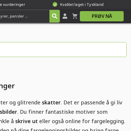
te vurderinger
Kvalitet laget i Tyskland
PRØV NÅ
inger
eter og glitrende
skatter
. Det er passende å gi liv
sbilder
. Du finner fantastiske motiver som
enkle å
skrive ut
eller også online for fargelegging.
f deg nå dine fargeleggingsbilder og bring farge