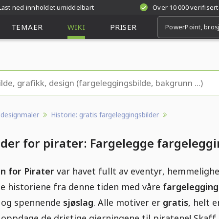
Last ned innholdet umiddelbart
Over 10 000 verifiser
TEMAER
WIKI
PRISER
g designmaler
Historie: gratis fargeleggingsbilder
lder for pirater: Fargelegge fargelegg
n for Pirater
var havet fullt av eventyr, hemmeligh
lle historiene fra denne tiden med våre
fargelegging
og spennende
sjøslag
. Alle motiver er
gratis
, helt 
 å oppdage de dristige gjerningene til piratene! Skaf