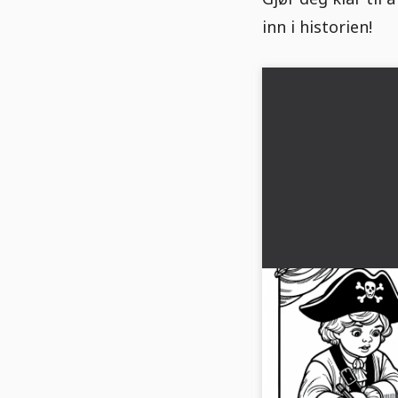
inn i historien!
To barn tegner e
papir - Fargelegg
gratis
Barna tegner et skatte
ned det gratis fargel
oppdag eventyrene!...