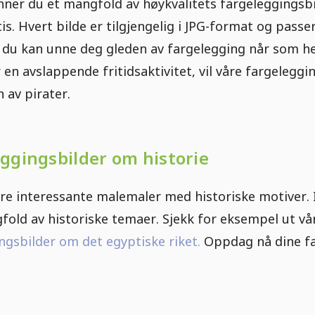
inner du et mangfold av høykvalitets fargeleggings
is. Hvert bilde er tilgjengelig i JPG-format og passe
å du kan unne deg gleden av fargelegging når som he
r en avslappende fritidsaktivitet, vil våre fargelegg
 av pirater.
eggingsbilder om historie
e interessante malemaler med historiske motiver. 
fold av historiske temaer. Sjekk for eksempel ut v
ngsbilder om det egyptiske riket.
Oppdag nå dine fa