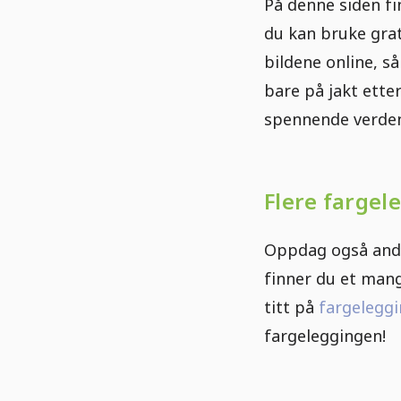
På denne siden f
du kan bruke grat
bildene online, s
bare på jakt ette
spennende verden
Flere fargel
Oppdag også andr
finner du et mang
titt på
fargeleggi
fargeleggingen!