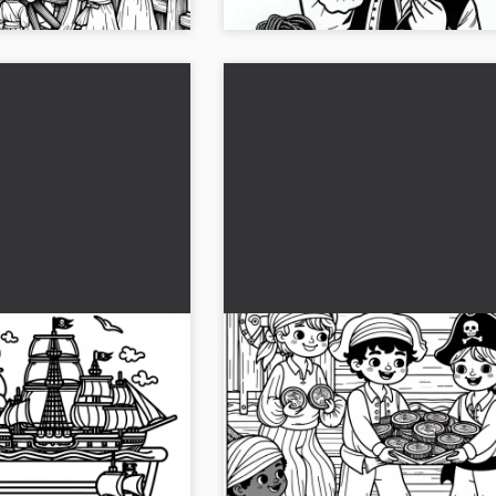
y seilskip for
Pirategjeng av barn deler ut
ilbud
gullmynter – Malemal for pir
gratis
e verden av pirater
Få tak i fargeleggingsbildet av et
ldet. Last ned det gratis
piratmannskap som deler ut gullmynte
nedlasting og mulighet for å fargele
online....