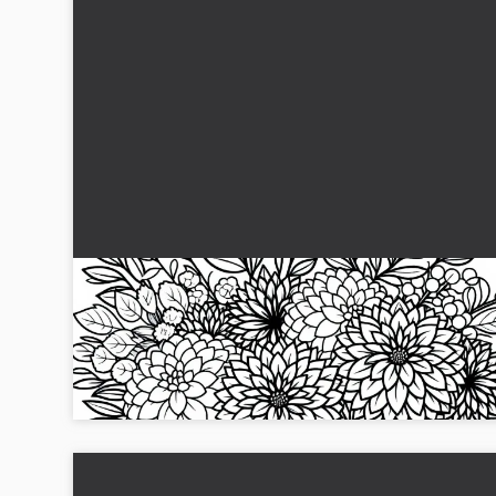
Kurv med skjærte dahliaer – gratis
fargeleggingsmal for høstblomster
Gjør tiden din søtere med denne gratis fargelegge malen a
dahliaer. Last ned bildet nå!...