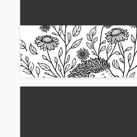
Pinnsvin sitter mellom visnende høstblomster
Fargeleggingsbilde gratis
Bring farge i høstens stemning med vårt gratis
fargeleggingsark! En pinnsvin blant blomstrende blomster
venter på deg...