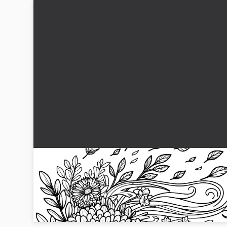
Vinden suser gjennom høstblomster: Last ned
gratis fargeleggingsmal
Høstblomster i vinden venter på å bli fargelagt av deg. Last
ned det gratis fargeleggingsbildet nå!...