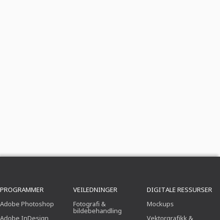
PROGRAMMER
VEILEDNINGER
DIGITALE RESSURSER
Adobe Photoshop
Fotografi &
Mockups
bildebehandling
Adobe InDesign
Vektorgrafikk &