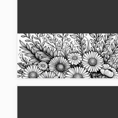
Bed med astere og høstanemoner - Malebilde
for høstin blomster gratis
Få dette gratis fargeleggingsbildet med aster og
høstanemoner. La kreativiteten din få fritt spillerom og last 
ned nå...