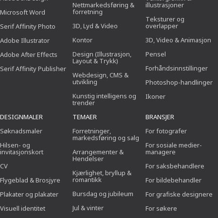
Nettmarkedsføring &
illustrasjoner
forretning
Microsoft Word
Teksturer og
3D, Lyd & Video
overlapper
Serif Affinity Photo
Kontor
3D, Video & Animasjon
Adobe Illustrator
Design (Illustrasjon,
Pensel
Adobe After Effects
Layout & Trykk)
Forhåndsinnstillinger
Serif Affinity Publisher
Webdesign, CMS &
utvikling
Photoshop-handlinger
Kunstig intelligens og
Ikoner
trender
DESIGNMALER
TEMAER
BRANSJER
Søknadsmaler
Forretninger,
For fotografer
markedsføring og salg
Hilsen- og
For sosiale medier-
invitasjonskort
Arrangementer &
managere
Hendelser
CV
For saksbehandlere
Kjærlighet, bryllup &
romantikk
Flygeblad & Brosjyre
For bildebehandler
Bursdag og jubileum
Plakater og plakater
For grafiske designere
Jul & vinter
Visuell identitet
For søkere