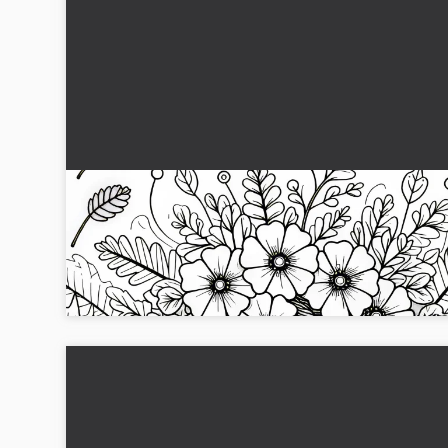
Høstblomster blomstrer mellom falt løv -
Fargeleggingsmal gratis
Tiltrekkende fargelegging av høstblomster. Last ned gratis 
og fargelegg!...