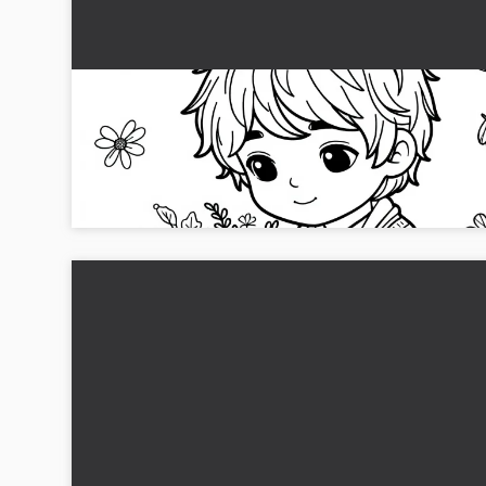
Barn samler høstblomster til bukett - Gratis
tegneserie bilde
La barnet lage en bukett med fargerike høstblomster. Last 
det flotte malebildet gratis!...