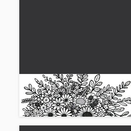
Høstblomster fargelegging Mal for gratis
Last ned gratis fargeleggingsmal av en høstblomst nå og
design den akkurat slik du ønsker...