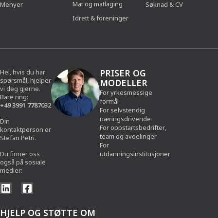
Mat og matlaging
Menyer
Søknad & CV
Idrett & foreninger
PRISER OG
Hei, hvis du har
spørsmål, hjelper
MODELLER
vi deg gjerne.
For yrkesmessige
Bare ring:
formål
+49 3991 7787032
For selvstendig
næringsdrivende
Din
For oppstartsbedrifter,
kontaktperson er
team og avdelinger
Stefan Petri.
For
Du finner oss
utdanningsinstitusjoner
også på sosiale
medier:
HJELP OG STØTTE
OM