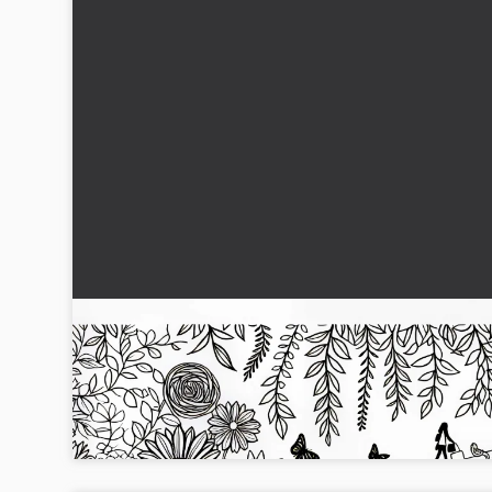
Spaser gjennom en høstblomsterhage: Malem
for høstblomster gratis
La din kreativitet blomstre med vår gratis fargeleggingsmal 
høstblomster. Last ned bildet nå!...