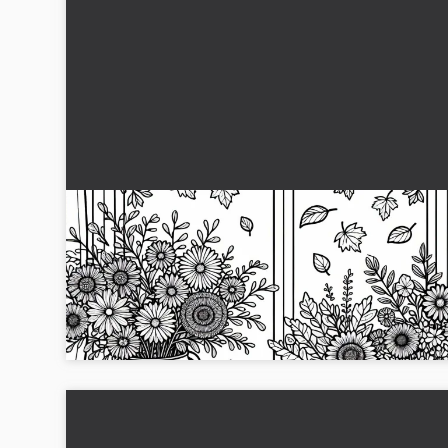
Vindu sill med høstblomster i potte – Gratis
fargeleggingsbilde
Skaff deg det gratis fargeleggingsbildet med høstblomster 
en vinduskarm. Last det ned nå og ha det gøy med å
fargelegge!...