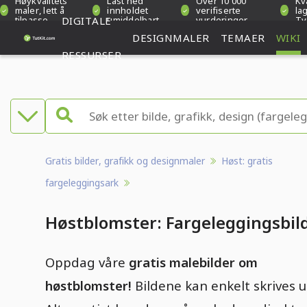
Høykvalitets
Last ned
Over 10 000
Kva
maler, lett å
innholdet
verifiserte
lag
tilpasse
DIGITALE
umiddelbart
vurderinger
Ty
DESIGNMALER
TEMAER
WIKI
RESSURSER
Gratis bilder, grafikk og designmaler
Høst: gratis
fargeleggingsark
Høstblomster: Fargeleggingsbil
Oppdag våre
gratis malebilder om
høstblomster!
Bildene kan enkelt skrives u