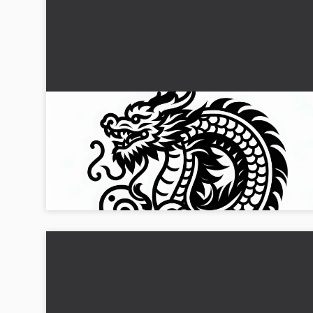
Maleblankett for kinesisk og japansk drage til
stjernetegnet
Oppdag den kreative fargeleggingsmalen av en kinesisk og
japansk drage. Last ned bildet gratis og design det etter din
ideer!...