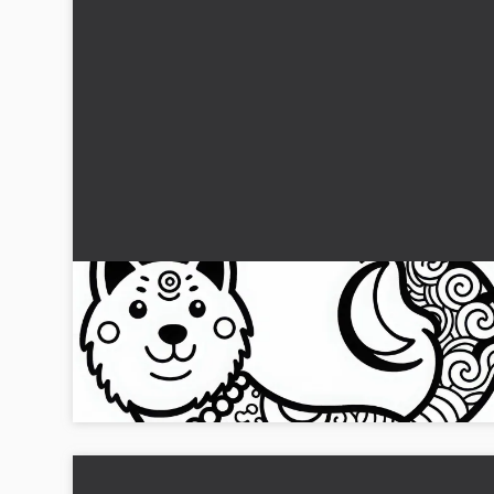
Hund Fargeleggingsmal for stjernetegn
Kinesisk Japansk Gratis
Last ned gratis hundefargingsmaler av de kinesiske og
japanske dyrekretsene. Fargelegg nå!...