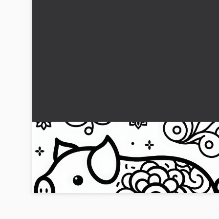
Gris Malebok Chinesisk Japansk Stjernetegn
Gratis
Oppdag det gratis fargeleggingsbildet av en gris i det
kinesiske og japanske stjernesystemet. Last det ned nå!...