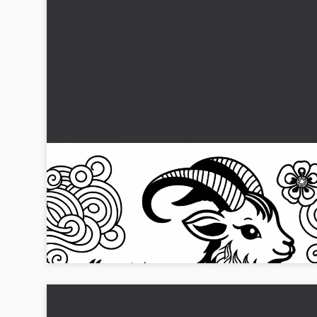
Fargeleggingsbilde av en geit – Kinesisk og
japansk stjernetegn Gratis
Få den gratis fargeleggingsboken med en geit, symbolsk fo
kinesiske og japanske stjernetegn. Last ned nå og
fargelegg!...