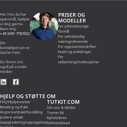
PRISER OG
Hei, hvis du har
spørsmål, hjelper
MODELLER
vi deg gjerne.
For yrkesmessige
Bare ring:
formål
+49 3991 7787032
For selvstendig
næringsdrivende
Din
For oppstartsbedrifter,
kontaktperson er
team og avdelinger
Stefan Petri.
For
Du finner oss
utdanningsinstitusjoner
også på sosiale
medier:
HJELP OG STØTTE
OM
TUTKIT.COM
FAQ/Hjelpesenter
Betaling og frakt
Om oss
&
Media
Angre kontrakt/bestilling
Trener bli
Justere avtale
Nyhetsbrev
(oppgradering/oppsigelse)
Nettstedskart