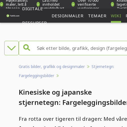
Høykvalitets
Last ned
Over 10 000
Kvalit
maler, lett å
innholdet
verifiserte
laget 
tilpasse
DIGITALE
umiddelbart
vurderinger
Tysk
DESIGNMALER
TEMAER
WIKI
RESSURSER
Gratis bilder, grafikk og designmaler
Stjernetegn:
Fargeleggingsbilder
Kinesiske og japanske
stjernetegn: Fargeleggingsbilde
Fra rotta over tigeren til dragen: Med vår