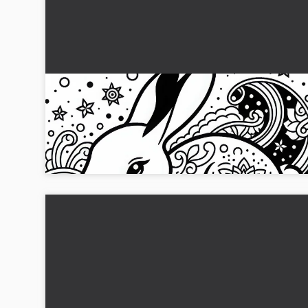
Kanin/Hasemalebilde Stjernetegn Kinesisk
Japansk Gratis
Lag ditt gratis fargeleggingsbilde av en kanin fra de
kinesiske og japanske stjernetegnene. Last det ned nå!...