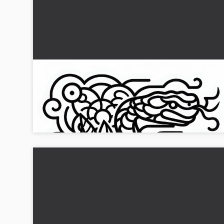
Fargeleggingsbilde av en kinesisk og japansk
slange – gratis nedlasting
Lag slangen fra de kinesiske og japanske stjernetegnene.
Last ned fargeleggingsbildet gratis og bli kreativ!...