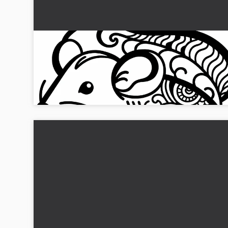
Rotte Fargeleggingsbilde Stjernetegn Kinesis
Japansk Gratis
Opplev roten som et fargeleggingsbilde og bring farge inn i
stjernetegnet. Last ned bildet gratis!...