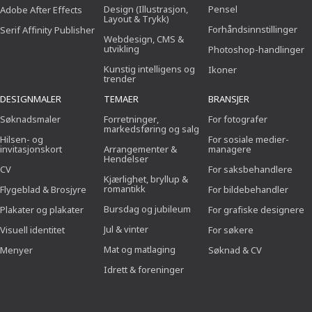
Design (Illustrasjon,
Pensel
Adobe After Effects
Layout & Trykk)
Forhåndsinnstillinger
Serif Affinity Publisher
Webdesign, CMS &
utvikling
Photoshop-handlinger
Kunstig intelligens og
Ikoner
trender
DESIGNMALER
TEMAER
BRANSJER
Søknadsmaler
Forretninger,
For fotografer
markedsføring og salg
Hilsen- og
For sosiale medier-
invitasjonskort
Arrangementer &
managere
Hendelser
CV
For saksbehandlere
Kjærlighet, bryllup &
romantikk
Flygeblad & Brosjyre
For bildebehandler
Bursdag og jubileum
Plakater og plakater
For grafiske designere
Jul & vinter
Visuell identitet
For søkere
Mat og matlaging
Menyer
Søknad & CV
Idrett & foreninger