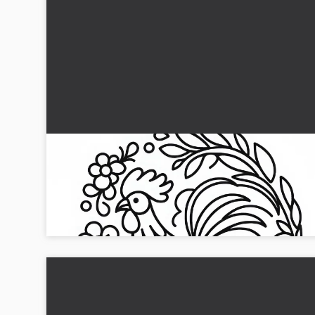
Hane fargelegging mal dyrekrets tegn
kinesisk japansk gratis
Last ned gratis fargelegging av en hane som kinesisk og
japansk stjernetegn. Begynn å være kreativ nå!...