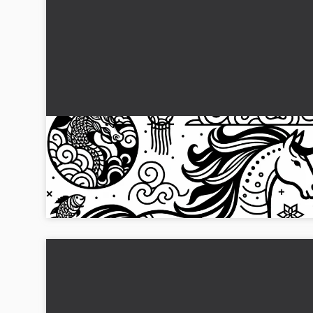
Hest tegneserie malerbok Kinesisk Japansk
Gratis
Oppdag malebildet av en hest med kinesiske og japanske
motiver. Last ned bildet gratis....