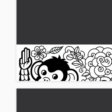
Ape fargeleggingsmal Kinesisk og Japansk
dyrekretstegn Gratis
Dette fargebildet viser en ape som dyretegn i kinesisk og
japansk zodiak. Last det ned gratis nå og fargelegg det....