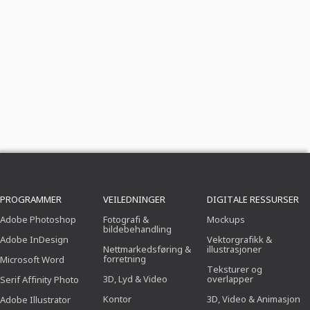
PROGRAMMER
VEILEDNINGER
DIGITALE RESSURSER
Adobe Photoshop
Fotografi &
Mockups
bildebehandling
Adobe InDesign
Vektorgrafikk &
Nettmarkedsføring &
illustrasjoner
forretning
Microsoft Word
Teksturer og
3D, Lyd & Video
overlapper
Serif Affinity Photo
Kontor
3D, Video & Animasjon
Adobe Illustrator