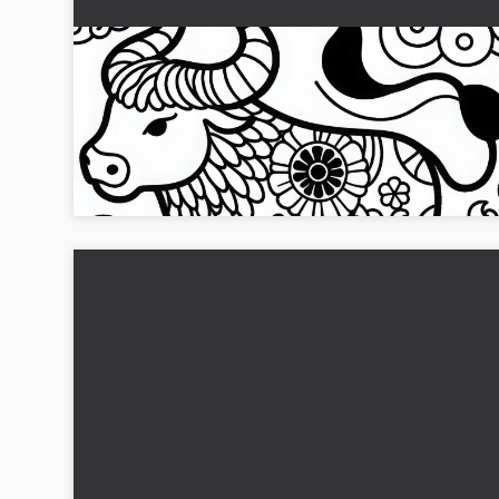
Bison fargeleggingsbilde dyrekrets tegn
kinesisk japansk gratis
Det vakre bøfalo fargeleggingsbildet er nå gratis
tilgjengelig! Last det ned og oppdag den kreative måten å
fargelegge det på....