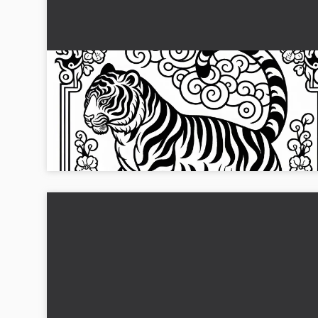
Tiger fargelegging for det kinesiske og
japanske stjernetegnet gratis
Oppdag den gratis tiger fargeleggingsmalen for kinesiske
og japanske stjernetegn. Last ned det høyoppløselige bilde
nå!...