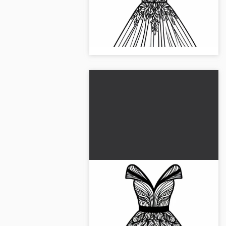
Bli forelsket i vårt gratis
fargeleggingsbilde av en stilfull
kveldskjole. Last ned nå og vær
kreativ!...
Cocktailkjole malebilde for
klær til gratis nedlasting
Vårt fargeleggingsbilde viser en
elegant cocktailkjole. Få det gratis