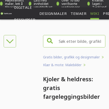
Høykvalitets
Last ned
Over 10 000
Kvalitet
maler, lett å
innholdet
verifiserte
laget i
tilpasse
DIGITALE
umiddelbart
vurderinger
Tyskland
DESIGNMALER
TEMAER
WIKI
PR
RESSURSER
Gratis bilder, grafikk og designmaler
Klær & mote: Malebilder
Kjoler & heldress:
gratis
fargeleggingsbilder