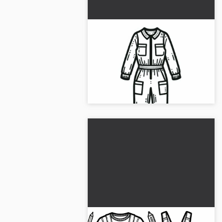
Fargeleggingsbilde av en
jumpsuit: Gratis
fargeleggingsglede for
Oppdag gratis fargeleggingsbilde
unge og gamle
av en jumpsuit. Last det ned og
dykk inn i kreativ fargelegging!...