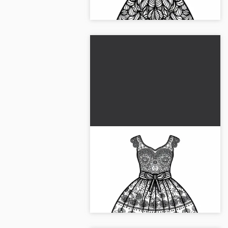
fargeleggingsbildet!...
Kjole Malebilde Klær Gratis
Lag din egen fargeverden med vårt
gratis fargeleggingsbilde av en
kjole. Skaff deg bildet ditt nå!...