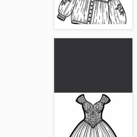
fargeleggingsbildet av en
fritidskjole gratis, og oppdag
kreative måter å fargelegge på....
Brudekjole fargelegge
Gratis fargelegging av klær
Last ned det gratis fargeleggeren
av en brudekjole og la kreativiteten
din få fritt spillerom. Last ned nå!...