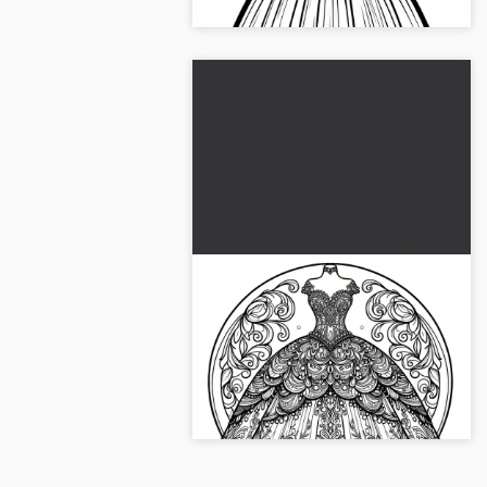
Kjole malemalingsmal for
klær gratis
Vær kreativ med denne ballkjole
fargeleggingen. Last ned bildet
gratis og fargelegg direkte online!...