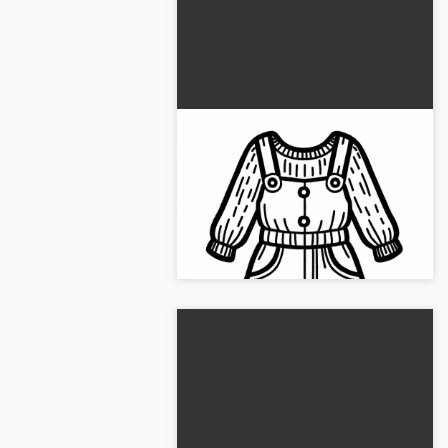
Playsuit fargeleggingsmal
for klær gratis nedlastning
Få den gratis malemalen av en
playsuit. Perfekt for fargelegging,
skriv den ut nå!...