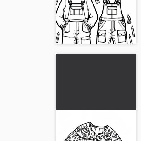
Fargeleggingsbilde for klær
i overall - Gratis nedlasting
Få et kreativt fargeleggingsbilde av
en overall nå, og last det ned gratis.
Ideelt for store og små!...
Fritidskjole malebilde for
klær - Gratis
Last ned dette morsomme