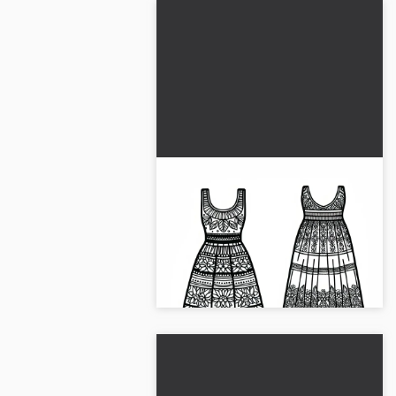
Gratis fargeleggingsmal av
en maxikjole – klær å
fargelegge
Få tak i den gratis malemalen av et
maxikjole. Ideell for kreative
fargeleggingstimer!...