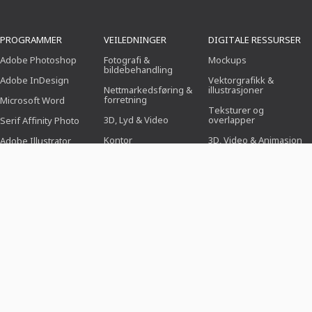
PROGRAMMER
VEILEDNINGER
DIGITALE RESSURSER
Adobe Photoshop
Fotografi &
Mockups
bildebehandling
Adobe InDesign
Vektorgrafikk &
Nettmarkedsføring &
illustrasjoner
forretning
Microsoft Word
Teksturer og
3D, Lyd & Video
overlapper
Serif Affinity Photo
Kontor
3D, Video & Animasjon
Adobe Illustrator
Design (Illustrasjon,
Pensel
Adobe After Effects
Layout & Trykk)
Forhåndsinnstillinger
Serif Affinity Publisher
Webdesign, CMS &
utvikling
Photoshop-handlinger
Kunstig intelligens og
Ikoner
trender
DESIGNMALER
TEMAER
BRANSJER
Søknadsmaler
Forretninger,
For fotografer
markedsføring og salg
Hilsen- og
For sosiale medier-
invitasjonskort
Arrangementer &
managere
Hendelser