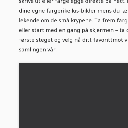
skrive ut eller fargelegge direkte på nett.
dine egne fargerike lus-bilder mens du læ
lekende om de små krypene. Ta frem far
eller start med en gang på skjermen – ta 
første steget og velg nå ditt favorittmotiv
samlingen vår!