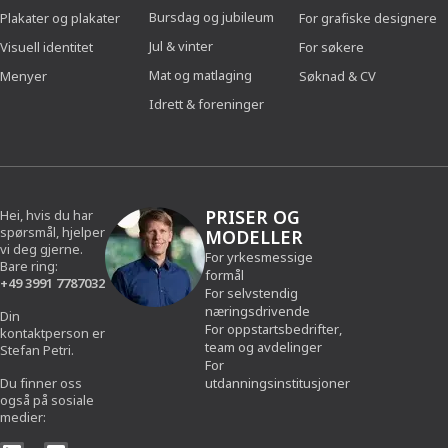
Bursdag og jubileum
Plakater og plakater
For grafiske designere
Jul & vinter
Visuell identitet
For søkere
Mat og matlaging
Menyer
Søknad & CV
Idrett & foreninger
PRISER OG
Hei, hvis du har
spørsmål, hjelper
MODELLER
vi deg gjerne.
For yrkesmessige
Bare ring:
formål
+49 3991 7787032
For selvstendig
næringsdrivende
Din
For oppstartsbedrifter,
kontaktperson er
team og avdelinger
Stefan Petri.
For
Du finner oss
utdanningsinstitusjoner
også på sosiale
medier: