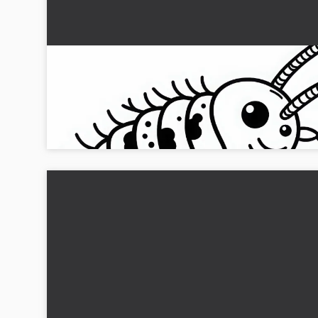
Gratis fargeleggingsmal – Fargeleggingsbilde
for kreative øyeblikk
Ikke gå glipp av vår gratis fargeleggingsmal med en lus. Las
den ned og design den etter dine ønsker!...