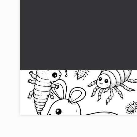
Last ned gratis fargelegging bilder av Laus
Få vårt gratis malebilde av en göt og la kreativiteten din løpe
løpsk! Last ned nå!...