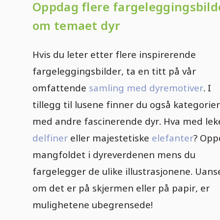
Oppdag flere fargeleggingsbild
om temaet dyr
Hvis du leter etter flere inspirerende
fargeleggingsbilder, ta en titt på vår
omfattende
samling med dyremotiver
. I
tillegg til lusene finner du også kategorier
med andre fascinerende dyr. Hva med lek
delfiner
eller majestetiske
elefanter
? Opp
mangfoldet i dyreverdenen mens du
fargelegger de ulike illustrasjonene. Uans
om det er på skjermen eller på papir, er
mulighetene ubegrensede!