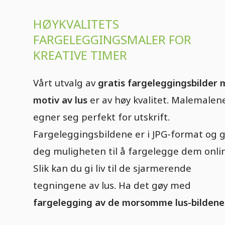
HØYKVALITETS
FARGELEGGINGSMALER FOR
KREATIVE TIMER
Vårt utvalg av
gratis fargeleggingsbilder
motiv av lus
er av høy kvalitet. Malemalen
egner seg perfekt for utskrift.
Fargeleggingsbildene er i JPG-format og g
deg muligheten til å fargelegge dem onli
Slik kan du gi liv til de sjarmerende
tegningene av lus. Ha det gøy med
fargelegging av de morsomme lus-bildene