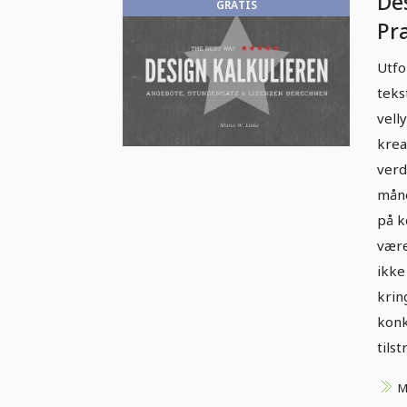
De
GRATIS
Pr
se
Utfo
we
teks
gr
vell
Fo
krea
verd
måne
på k
være
ikke
krin
konk
tils
M