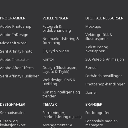
PROGRAMMER
VEILEDNINGER
DIGITALE RESSURSER
Adobe Photoshop
Fotografi &
Mockups
bildebehandling
Adobe InDesign
Vektorgrafikk &
Nettmarkedsføring &
illustrasjoner
forretning
Microsoft Word
Teksturer og
3D, Lyd & Video
overlapper
Serif Affinity Photo
Kontor
3D, Video & Animasjon
Adobe Illustrator
Design (Illustrasjon,
Pensel
Adobe After Effects
Layout & Trykk)
Forhåndsinnstillinger
Serif Affinity Publisher
Webdesign, CMS &
utvikling
Photoshop-handlinger
Kunstig intelligens og
Ikoner
trender
DESIGNMALER
TEMAER
BRANSJER
Søknadsmaler
Forretninger,
For fotografer
markedsføring og salg
Hilsen- og
For sosiale medier-
invitasjonskort
Arrangementer &
managere