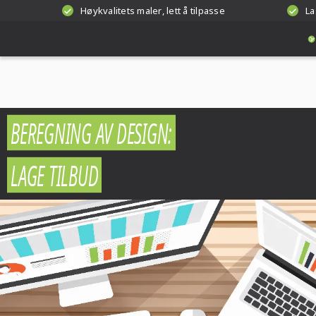
Høykvalitets maler, lett å tilpasse
La
BEREGNING AV DESIGN:
LAGE TILBUD