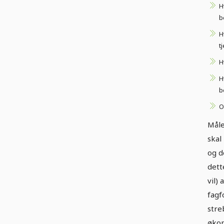
H
b
H
t
H
H
b
O
Måle
skal
og d
dett
vil)
fagf
stre
økon