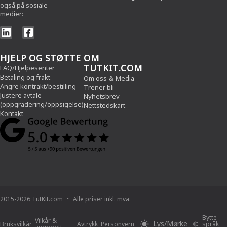
også på sosiale
medier:
HJELP OG STØTTE
OM
TUTKIT.COM
FAQ/Hjelpesenter
Betaling og frakt
Om oss
&
Media
Angre kontrakt/bestilling
Trener bli
Justere avtale
Nyhetsbrev
(oppgradering/oppsigelse)
Nettstedskart
Kontakt
2015-2026 TutKit.com
Alle priser inkl. mva.
Bytte
Vilkår &
Lys/Mørke
Bruksvilkår
Avtrykk
Personvern
språk