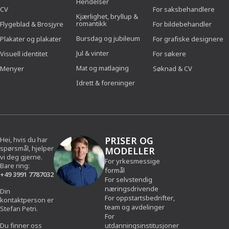
Hendelser
CV
For saksbehandlere
Kjærlighet, bryllup &
romantikk
Flygeblad & Brosjyre
For bildebehandler
Bursdag og jubileum
Plakater og plakater
For grafiske designere
Jul & vinter
Visuell identitet
For søkere
Mat og matlaging
Menyer
Søknad & CV
Idrett & foreninger
PRISER OG
Hei, hvis du har
spørsmål, hjelper
MODELLER
vi deg gjerne.
For yrkesmessige
Bare ring:
formål
+49 3991 7787032
For selvstendig
næringsdrivende
Din
For oppstartsbedrifter,
kontaktperson er
team og avdelinger
Stefan Petri.
For
Du finner oss
utdanningsinstitusjoner