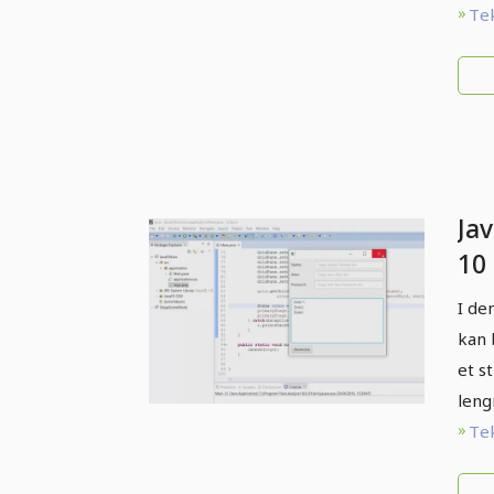
Tek
Jav
10
I de
kan 
et s
leng
Tek