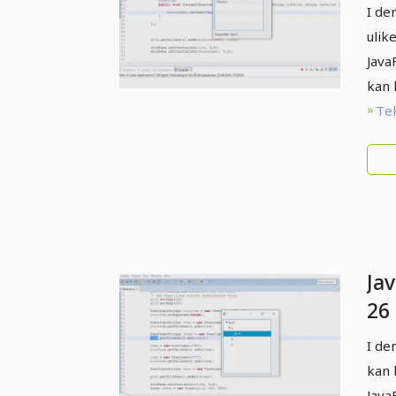
I de
ulik
Java
kan 
Tek
Jav
26
I de
kan 
Java