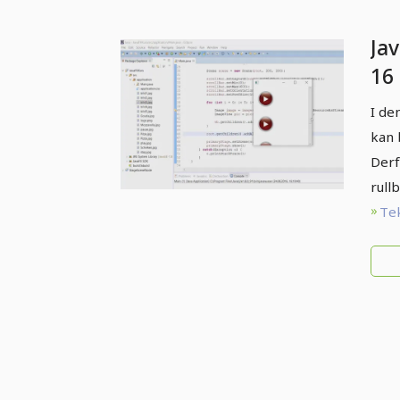
Jav
16 
I de
kan 
Derf
rull
Tek