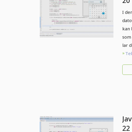
20
I de
dato
kan 
som 
lar 
Tek
Jav
22