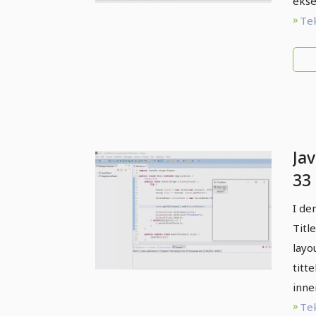
ekse
Tek
Jav
33
I de
Titl
layo
titt
inne
Tek