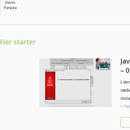
Denis
Panjuta
Her starter
Jav
– 
ins
I de
pr
nød
inst
Tek