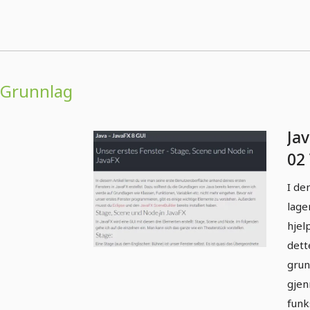
Grunnlag
Jav
02 
St
I de
Ja
lage
hjelp
dett
grun
gjen
funk