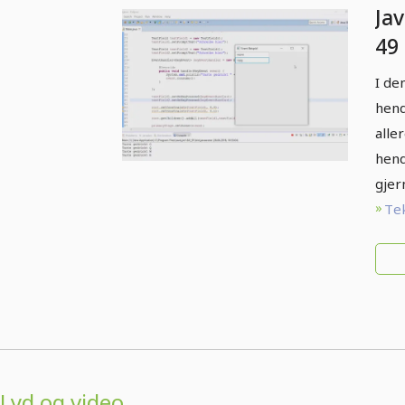
Jav
49
I de
hend
alle
hend
gjer
Tek
Lyd og video