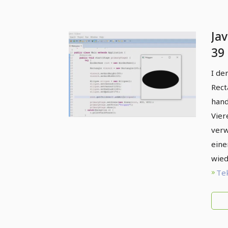
Jav
39 
I de
Rect
hand
Vier
verw
eine
wied
Tek