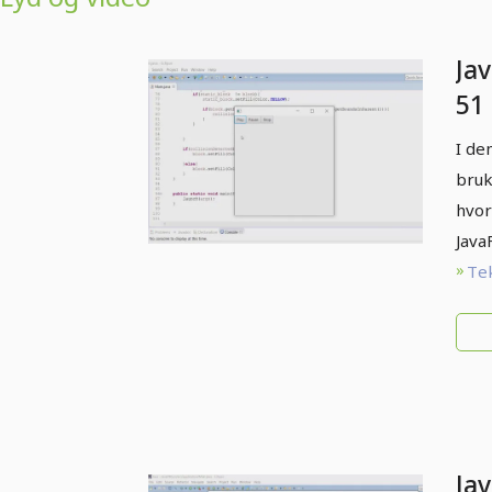
Jav
51 
I de
bruk
hvor
Java
Tek
Jav