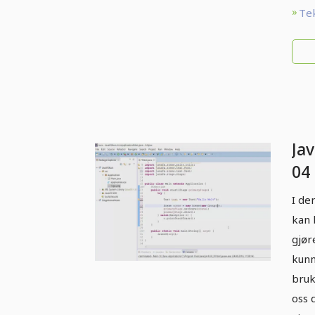
Tek
Jav
04 
I de
kan 
gjør
kunn
bruk
oss 