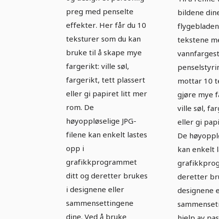
versjon
preg med penselte
bildene din
effekter. Her får du 10
flygebladen
teksturer som du kan
tekstene m
bruke til å skape mye
vannfargest
fargerikt: ville søl,
penselstyri
fargerikt, tett plassert
mottar 10 t
eller gi papiret litt mer
gjøre mye f
rom. De
ville søl, f
høyoppløselige JPG-
eller gi pap
filene kan enkelt lastes
De høyopplø
opp i
kan enkelt l
grafikkprogrammet
grafikkpro
ditt og deretter brukes
deretter br
i designene eller
designene e
sammensettingene
sammensetn
dine. Ved å bruke
hjelp av pa