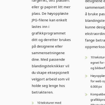
fargerikt, tett plassert
designene e
eller gi papiret litt mer
sammensetn
plass. De høyoppløste
å bruke pa
JPG-filene kan enkelt
blandingste
lastes inn i
kunne desi
grafikkprogrammet
ekstraordin
ditt og deretter brukes
fange betr
på designene eller
oppmerkso
sammensetningene
10 tekstu
dine. Med passende
egnet for
blandingsteknikker vil
og bildeef
du skape eksepsjonelt
Høyoppløst
velgjort arbeid som vil
for web og
holde seg lenge hos
6.000 px
betrakteren.
Kompatibe
grafikkp
10 teksturer med
(Photosho