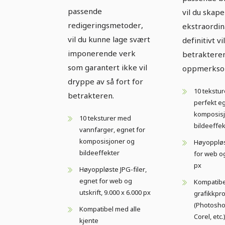
passende
vil du skap
redigeringsmetoder,
ekstraordi
vil du kunne lage svært
definitivt vi
imponerende verk
betraktere
som garantert ikke vil
oppmerkso
dryppe av så fort for
10 tekstur
betrakteren.
perfekt eg
komposisj
10 teksturer med
bildeeffek
vannfarger, egnet for
komposisjoner og
Høyoppløst
bildeeffekter
for web og
px
Høyoppløste JPG-filer,
egnet for web og
Kompatibe
utskrift, 9.000 x 6.000 px
grafikkp
(Photosho
Kompatibel med alle
Corel, etc.
kjente