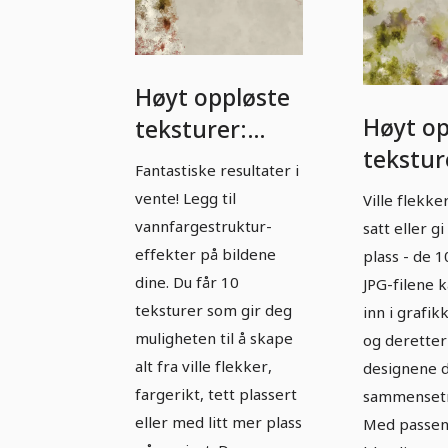
Høyt oppløste
Høyt op
teksturer:
tekstur
Akvareller -
Fantastiske resultater i
Vannfar
versjon 3
vente! Legg til
Ville flekker
versjon
vannfargestruktur-
satt eller g
effekter på bildene
plass - de 
dine. Du får 10
JPG-filene k
teksturer som gir deg
inn i grafi
muligheten til å skape
og derette
alt fra ville flekker,
designene d
fargerikt, tett plassert
sammensetn
eller med litt mer plass
Med passe