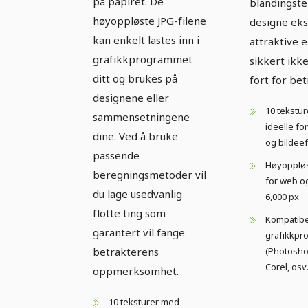
på papiret. De
blandingste
høyoppløste JPG-filene
designe eks
kan enkelt lastes inn i
attraktive 
grafikkprogrammet
sikkert ikke
ditt og brukes på
fort for be
designene eller
10 tekstu
sammensetningene
ideelle f
dine. Ved å bruke
og bildeef
passende
Høyoppløst
beregningsmetoder vil
for web og
du lage usedvanlig
6,000 px
flotte ting som
Kompatibe
garantert vil fange
grafikkp
(Photosho
betrakterens
Corel, osv.
oppmerksomhet.
10 teksturer med