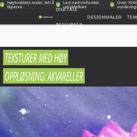
Høykvalitets maler, lett å
Last ned innholdet
Over 10 00
tilpasse
umiddelbart
vurdering
DIGITALE
DESIGNMALER
TEM
RESSURSER
TEKSTURER MED HØY
OPPLØSNING: AKVARELLER