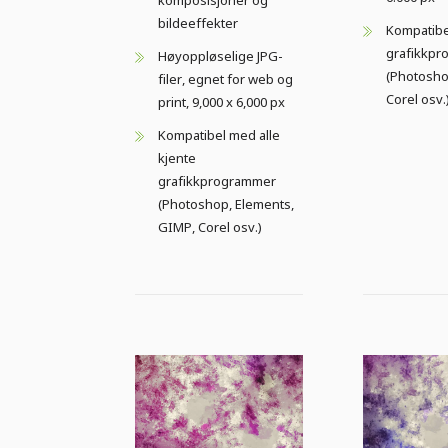
komposisjoner og
bildeeffekter
Kompatibe
grafikkp
Høyoppløselige JPG-
(Photosho
filer, egnet for web og
Corel osv.
print, 9,000 x 6,000 px
Kompatibel med alle
kjente
grafikkprogrammer
(Photoshop, Elements,
GIMP, Corel osv.)