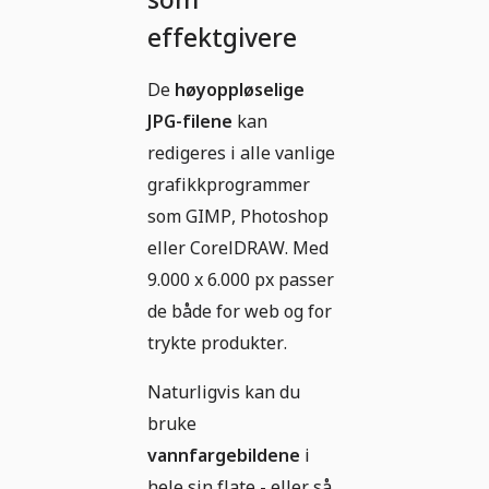
effektgivere
De
høyoppløselige
JPG-filene
kan
redigeres i alle vanlige
grafikkprogrammer
som GIMP, Photoshop
eller CorelDRAW. Med
9.000 x 6.000 px passer
de både for web og for
trykte produkter.
Naturligvis kan du
bruke
vannfargebildene
i
hele sin flate - eller så