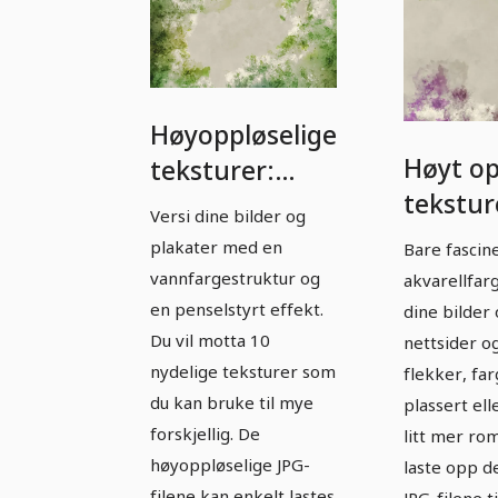
Høyoppløselige
Høyt op
teksturer:
tekstur
Vannglans -
Versi dine bilder og
- Versjo
Versjon 5
plakater med en
Bare fascin
vannfargestruktur og
akvarellfar
en penselstyrt effekt.
dine bilder 
Du vil motta 10
nettsider og
nydelige teksturer som
flekker, far
du kan bruke til mye
plassert ell
forskjellig. De
litt mer ro
høyoppløselige JPG-
laste opp d
filene kan enkelt lastes
JPG-filene ti