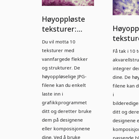
Høyoppløste
Høyopp
teksturer:
tekstur
Akvarell -
Du vil motta 10
Vanngla
versjon 7
teksturer med
Få tak i 10
versjon
vannfargede flekker
akvarellstr
og strukturer. De
integrer de
høyoppløselige JPG-
dine. De hø
filene kan du enkelt
filene kan d
laste inn i
i
grafikkprogrammet
bilderedig
ditt og deretter bruke
ditt og der
dem på designene
designene e
eller komposisjonene
komposisjo
dine. Ved å bruke
passende b