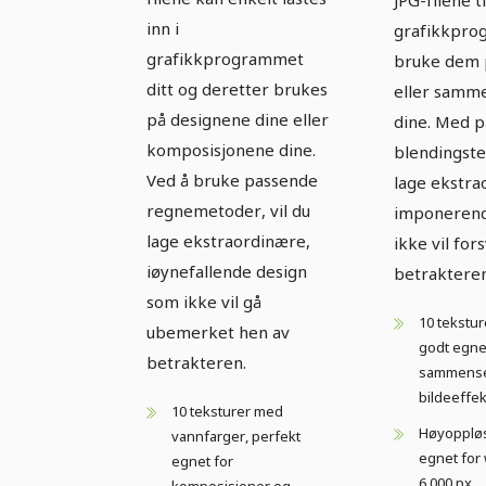
inn i
grafikkpro
grafikkprogrammet
bruke dem 
ditt og deretter brukes
eller samm
på designene dine eller
dine. Med 
komposisjonene dine.
blendingste
Ved å bruke passende
lage ekstra
regnemetoder, vil du
imponerend
lage ekstraordinære,
ikke vil for
iøynefallende design
betrakteren
som ikke vil gå
10 tekstu
ubemerket hen av
godt egne
betrakteren.
sammense
bildeeffek
10 teksturer med
Høyoppløse
vannfarger, perfekt
egnet for 
egnet for
6.000 px