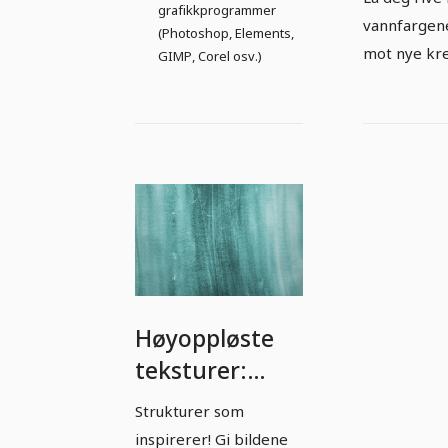
grafikkprogrammer
vannfargenes
(Photoshop, Elements,
mot nye kre
GIMP, Corel osv.)
Høyoppløste
teksturer:
Vannglans -
Strukturer som
Versjon 11
inspirerer! Gi bildene