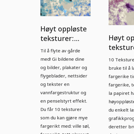
Høyt oppløste
Høyt op
teksturer:
tekstur
Akvarell -
Til å flyte av gårde
Vannfar
Versjon 1
med! Gi bildene dine
10 Tekstur
Versjon
og bilder, plakater og
bruke til å
flygeblader, nettsider
fargerike ti
og tekster en
fargerike, t
vannfargestruktur og
la papiret 
en penselstyrt effekt.
høyoppløste
Du får 10 teksturer
du enkelt la
som du kan gjøre mye
grafikkpro
fargerikt med: ville søl,
deretter b