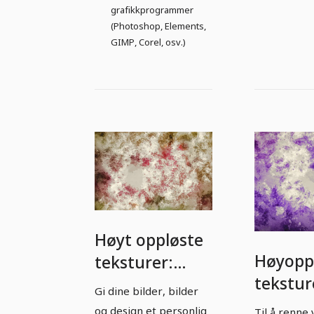
grafikkprogrammer
(Photoshop, Elements,
GIMP, Corel, osv.)
Høyt oppløste
Høyopp
teksturer:
tekstur
Akvareller -
Gi dine bilder, bilder
Vanngla
Versjon 9
og design et personlig
Til å renne