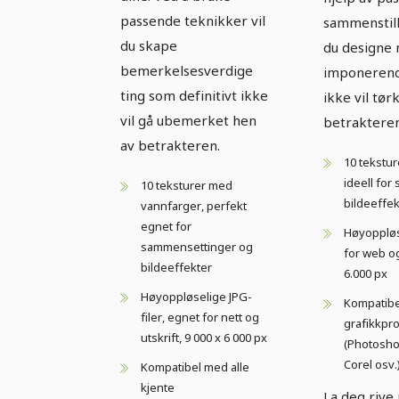
passende teknikker vil
sammenstill
du skape
du designe 
bemerkelsesverdige
imponerend
ting som definitivt ikke
ikke vil tør
vil gå ubemerket hen
betrakteren
av betrakteren.
10 tekstu
ideell fo
10 teksturer med
bildeeffek
vannfarger, perfekt
egnet for
Høyoppløst
sammensettinger og
for web og
bildeeffekter
6.000 px
Høyoppløselige JPG-
Kompatibe
filer, egnet for nett og
grafikkp
utskrift, 9 000 x 6 000 px
(Photosho
Corel osv.
Kompatibel med alle
kjente
La deg rive