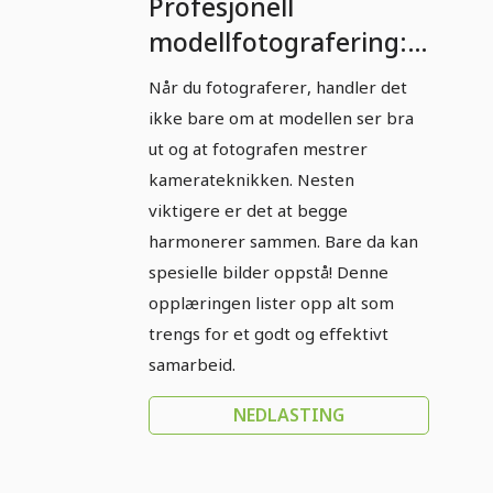
Profesjonell
modellfotografering:
Del 9 - Effektivt
Når du fotograferer, handler det
samarbeid i teamet.
ikke bare om at modellen ser bra
ut og at fotografen mestrer
kamerateknikken. Nesten
viktigere er det at begge
harmonerer sammen. Bare da kan
spesielle bilder oppstå! Denne
opplæringen lister opp alt som
trengs for et godt og effektivt
samarbeid.
NEDLASTING