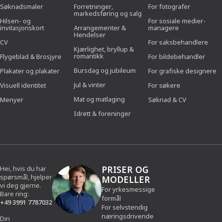
Søknadsmaler
Forretninger,
For fotografer
markedsføring og salg
Hilsen- og
For sosiale medier-
invitasjonskort
Arrangementer &
managere
Hendelser
CV
For saksbehandlere
Kjærlighet, bryllup &
romantikk
Flygeblad & Brosjyre
For bildebehandler
Bursdag og jubileum
Plakater og plakater
For grafiske designere
Jul & vinter
Visuell identitet
For søkere
Mat og matlaging
Menyer
Søknad & CV
Idrett & foreninger
PRISER OG
Hei, hvis du har
spørsmål, hjelper
MODELLER
vi deg gjerne.
For yrkesmessige
Bare ring:
formål
+49 3991 7787032
For selvstendig
næringsdrivende
Din