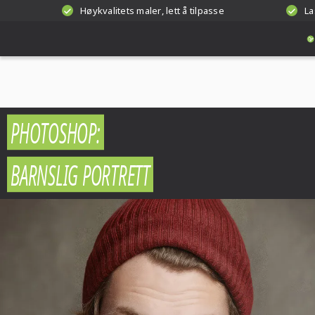
Høykvalitets maler, lett å tilpasse
La
PHOTOSHOP:
BARNSLIG PORTRETT