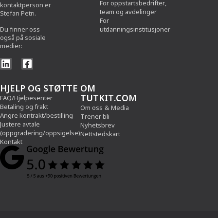
For oppstartsbedrifter,
kontaktperson er
team og avdelinger
Stefan Petri.
For
Du finner oss
utdanningsinstitusjoner
også på sosiale
medier:
HJELP OG STØTTE
OM
TUTKIT.COM
FAQ/Hjelpesenter
Betaling og frakt
Om oss
&
Media
Angre kontrakt/bestilling
Trener bli
Justere avtale
Nyhetsbrev
(oppgradering/oppsigelse)
Nettstedskart
Kontakt