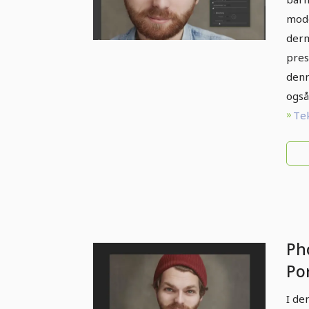
mode
derm
pres
denn
også
Tek
Ph
Por
en
I de