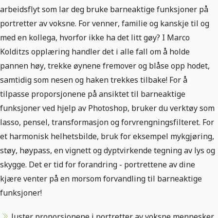
arbeidsflyt som lar deg bruke barneaktige funksjoner på
portretter av voksne. For venner, familie og kanskje til og
med en kollega, hvorfor ikke ha det litt gøy? I Marco
Kolditzs opplæring handler det i alle fall om å holde
pannen høy, trekke øynene fremover og blåse opp hodet,
samtidig som nesen og haken trekkes tilbake! For å
tilpasse proporsjonene på ansiktet til barneaktige
funksjoner ved hjelp av Photoshop, bruker du verktøy som
lasso, pensel, transformasjon og forvrengningsfilteret. For
et harmonisk helhetsbilde, bruk for eksempel mykgjøring,
støy, høypass, en vignett og dyptvirkende tegning av lys og
skygge. Det er tid for forandring - portrettene av dine
kjære venter på en morsom forvandling til barneaktige
funksjoner!
Juster proporsjonene i portretter av voksne mennesker