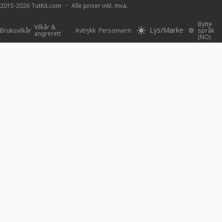
2015-2026 TutKit.com
Alle priser inkl. mva.
Bytte
Vilkår &
Lys/Mørke
Bruksvilkår
Avtrykk
Personvern
språk
angrerett
(NO)