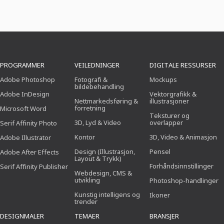
PROGRAMMER
VEILEDNINGER
DIGITALE RESSURSER
Adobe Photoshop
Fotografi &
Mockups
bildebehandling
Adobe InDesign
Vektorgrafikk &
Nettmarkedsføring &
illustrasjoner
forretning
Microsoft Word
Teksturer og
3D, Lyd & Video
overlapper
Serif Affinity Photo
Kontor
3D, Video & Animasjon
Adobe Illustrator
Design (Illustrasjon,
Pensel
Adobe After Effects
Layout & Trykk)
Forhåndsinnstillinger
Serif Affinity Publisher
Webdesign, CMS &
utvikling
Photoshop-handlinger
Kunstig intelligens og
Ikoner
trender
DESIGNMALER
TEMAER
BRANSJER