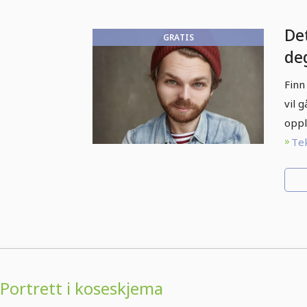
De
GRATIS
de
ku
Finn
vil 
oppl
Tek
Portrett i koseskjema