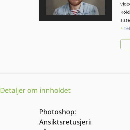
vide
Kold
siste
Tek
Detaljer om innholdet
Photoshop:
Ansiktsretusjering