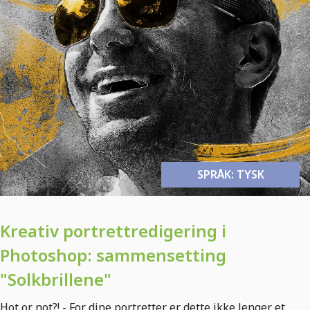
SPRÅK: TYSK
Kreativ portrettredigering i
Photoshop: sammensetting
"Solkbrillene"
Hot or not?! - For dine portretter er dette ikke lenger et