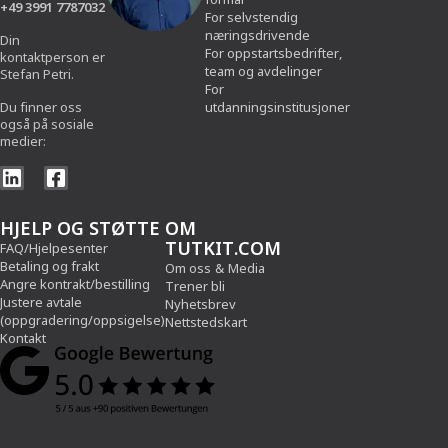
+49 3991 7787032
For selvstendig
næringsdrivende
Din
For oppstartsbedrifter,
kontaktperson er
team og avdelinger
Stefan Petri.
For
Du finner oss
utdanningsinstitusjoner
også på sosiale
medier:
HJELP OG STØTTE
OM
TUTKIT.COM
FAQ/Hjelpesenter
Betaling og frakt
Om oss
&
Media
Angre kontrakt/bestilling
Trener bli
Justere avtale
Nyhetsbrev
(oppgradering/oppsigelse)
Nettstedskart
Kontakt