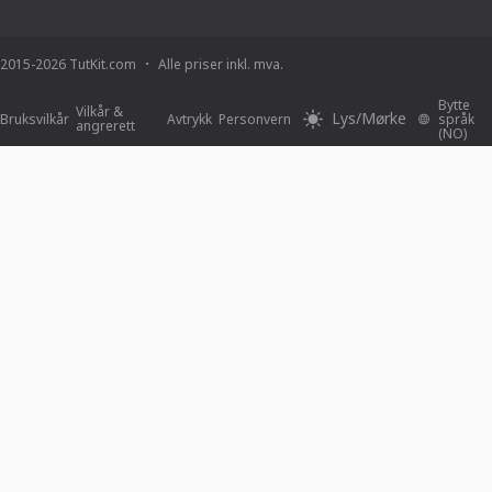
2015-2026 TutKit.com
Alle priser inkl. mva.
Bytte
Vilkår &
Lys/Mørke
Bruksvilkår
Avtrykk
Personvern
språk
angrerett
(NO)