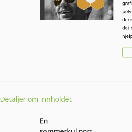
sa
graf
"So
poly
po
deret
det 
hjel
Detaljer om innholdet
En
sommerkul portrettrediger