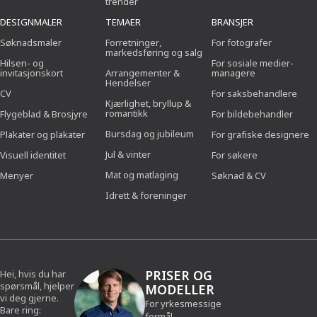
trender
DESIGNMALER
TEMAER
BRANSJER
Søknadsmaler
Forretninger,
For fotografer
markedsføring og salg
Hilsen- og
For sosiale medier-
invitasjonskort
Arrangementer &
managere
Hendelser
CV
For saksbehandlere
Kjærlighet, bryllup &
romantikk
Flygeblad & Brosjyre
For bildebehandler
Bursdag og jubileum
Plakater og plakater
For grafiske designere
Jul & vinter
Visuell identitet
For søkere
Mat og matlaging
Menyer
Søknad & CV
Idrett & foreninger
PRISER OG
Hei, hvis du har
spørsmål, hjelper
MODELLER
vi deg gjerne.
For yrkesmessige
Bare ring:
formål