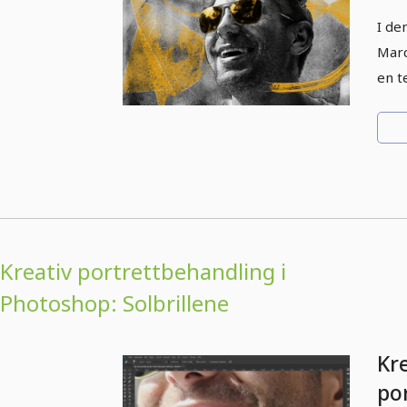
vi
I de
Marc
en t
Kreativ portrettbehandling i
Photoshop: Solbrillene
Kr
por