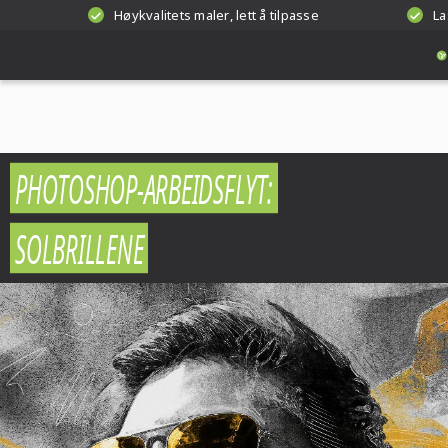
Høykvalitets maler, lett å tilpasse
La
PHOTOSHOP-ARBEIDSFLYT:
SOLBRILLENE