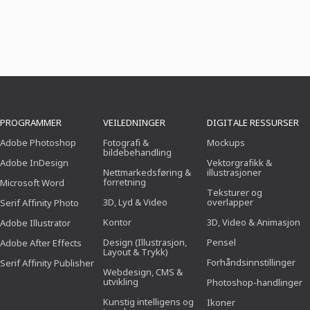
PROGRAMMER
VEILEDNINGER
DIGITALE RESSURSER
Adobe Photoshop
Fotografi &
Mockups
bildebehandling
Adobe InDesign
Vektorgrafikk &
Nettmarkedsføring &
illustrasjoner
forretning
Microsoft Word
Teksturer og
3D, Lyd & Video
overlapper
Serif Affinity Photo
Kontor
3D, Video & Animasjon
Adobe Illustrator
Design (Illustrasjon,
Pensel
Adobe After Effects
Layout & Trykk)
Forhåndsinnstillinger
Serif Affinity Publisher
Webdesign, CMS &
utvikling
Photoshop-handlinger
Kunstig intelligens og
Ikoner