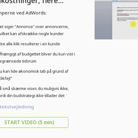
kostninger, flere
nder - 1.5 Ulemper ved
mperne ved AdWords:
ogle AdWords
et siger "Annonce" over annoncerne,
vilket kan afskrække nogle kunder
kke alle klik resulterer i en kunde
fhængigt af budgettet bliver du kun vist i
egrænsede tidsrum
u kan lide økonomisk tab på grund af
likfejl"
å små skærme vises du muligvis ikke,
ordi din budstrategi ikke tillader det
 tekstvejledning
START VIDEO
(5 min)