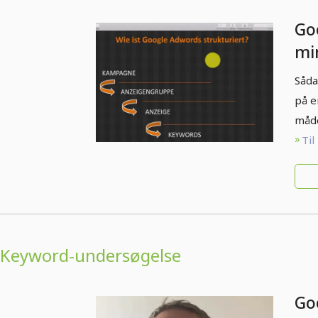
Go
mi
fle
Såda
Ad
på e
måd
Til
Keyword-undersøgelse
Go