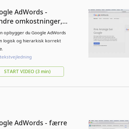
ogle AdWords -
ndre omkostninger,
re kunder - 1.7 Google
n opbygger du Google AdWords
Words' struktur
n logisk og hierarkisk korrekt
e.
 tekstvejledning
START VIDEO
(3 min)
ogle AdWords - færre