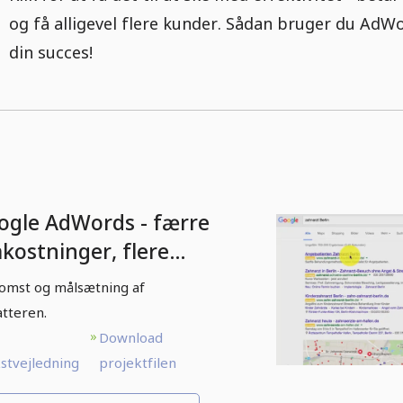
og få alligevel flere kunder. Sådan bruger du AdWo
din succes!
ogle AdWords - færre
kostninger, flere
nder - 1.1 Velkomst
omst og målsætning af
atteren.
Download
stvejledning
projektfilen