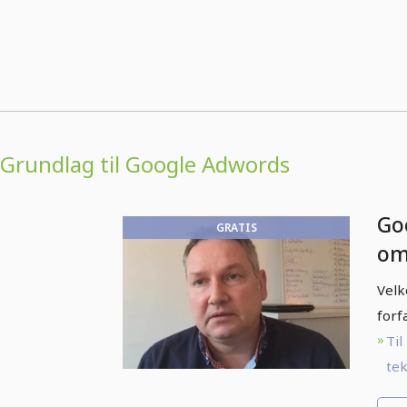
Grundlag til Google Adwords
Go
GRATIS
om
ku
Velk
forf
Til
tek