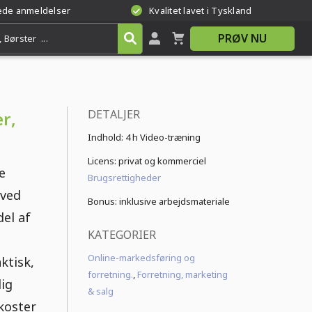
rede anmeldelser
Kvalitet lavet i Tyskland
PRØV NU
DETALJER
r,
Indhold:
4 h Video-træning
Licens: privat og kommerciel
e
Brugsrettigheder
 ved
Bonus: inklusive arbejdsmateriale
del af
KATEGORIER
Online-markedsføring og
ktisk,
forretning.
,
Forretning, marketing
ig
& salg
 koster