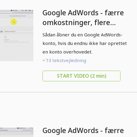
Google AdWords - færre
omkostninger, flere
kunder - Åbning af
Sådan åbner du en Google AdWords-
AdWords-konto den 1.8.
konto, hvis du endnu ikke har oprettet
en konto overhovedet.
Til tekstvejledning
START VIDEO
(2 min)
Google AdWords - færre