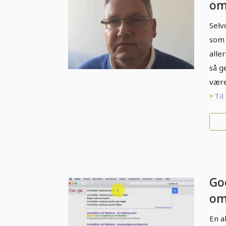
om
ku
Selv
Sø
som 
pe
alle
så g
være
Til
Go
om
ku
En a