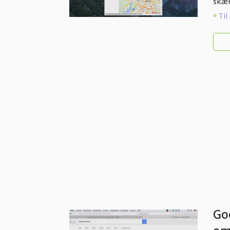
sk
skær
Til
Go