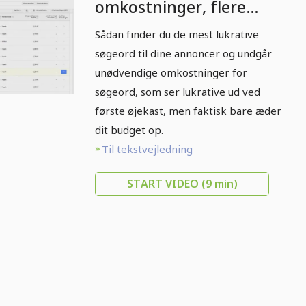
omkostninger, flere
kunder - 2.2 Værktøjet
Sådan finder du de mest lukrative
Keyword Planner
søgeord til dine annoncer og undgår
unødvendige omkostninger for
søgeord, som ser lukrative ud ved
første øjekast, men faktisk bare æder
dit budget op.
Til tekstvejledning
START VIDEO
(9 min)