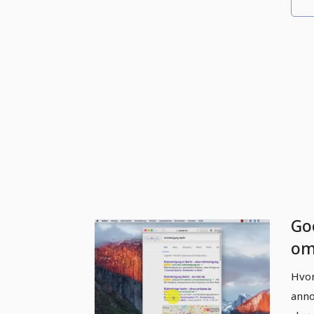
Go
om
ku
Hvor
opt
anno