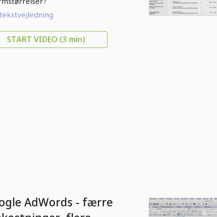
ærme
mstørrelser?
 tekstvejledning
START VIDEO
(3 min)
ogle AdWords - færre