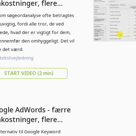
kostninger, flere
nder - 2.1
om søgeordanalyse ofte betragtes
geordsanalyse:
uvigtig, fordi alle tror, de ved
rsonlige ord
rede, hvad der er vigtigt for dem,
ennemfør den omhyggeligt. Det vil
 det værd.
 tekstvejledning
START VIDEO
(2 min)
ogle AdWords - færre
kostninger, flere
nder - 2.3 En
lternativ til Google Keyword