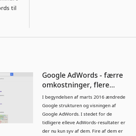
rds til
Google AdWords - færre
omkostninger, flere
kunder - 1.2 AdWords-
I begyndelsen af marts 2016 ændrede
ændringer 03/2016
Google strukturen og visningen af
Google AdWords. I stedet for de
tidligere elleve AdWords-resultater er
der nu kun syv af dem. Fire af dem er