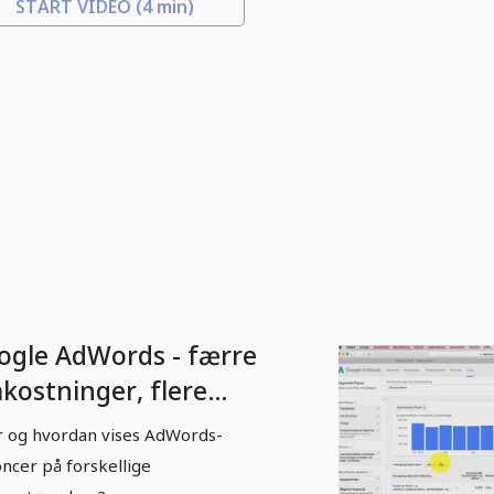
START VIDEO
(4 min)
ogle AdWords - færre
kostninger, flere
nder - 1.3 AdWords-
 og hvordan vises AdWords-
ik på de forskellige
ncer på forskellige