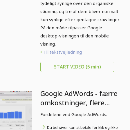
tydeligt synlige over den organiske
søgning, og tre af dem bliver normalt
kun synlige efter gentagne crawlinger.
På den måde tilpasser Google
desktop-visningen til den mobile
visning.
Til tekstvejledning
START VIDEO
(5 min)
Google AdWords - færre
omkostninger, flere
kunder - 1.4 Fordele ved
Fordelene ved Google AdWords:
Google AdWords
Du behøver kun at betale for klik og ikke