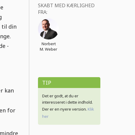
SKABT MED KÆRLIGHED
ge
FRA:
g
til din
enge.
Norbert
de -
M. Weber
l
TIP
r kan
Det er godt, at du er
interesseret i dette indhold.
Der er en nyere version.
Klik
en for
her
l mindre