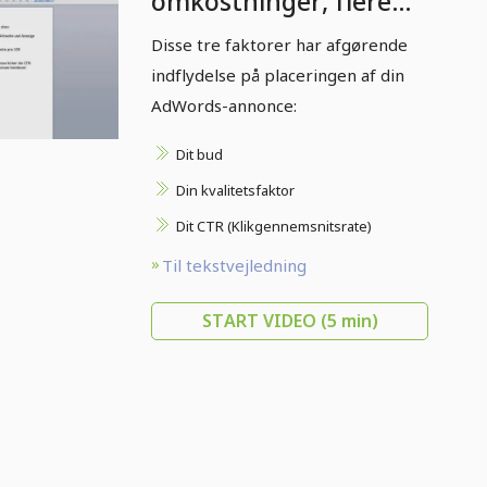
omkostninger, flere
kunder - Sådan forklarer
Disse tre faktorer har afgørende
prisen for dit bud og din
indflydelse på placeringen af din
position sig selv.
AdWords-annonce:
Dit bud
Din kvalitetsfaktor
Dit CTR (Klikgennemsnitsrate)
Til tekstvejledning
START VIDEO
(5 min)