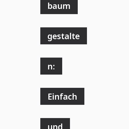
baum
gestalte
n:
Einfach
und