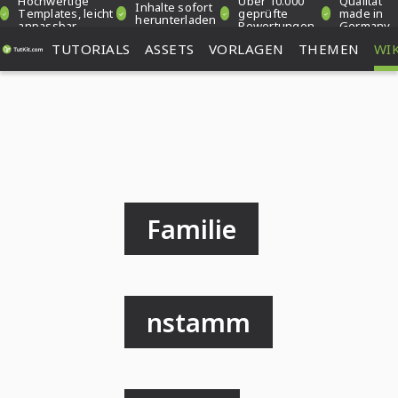
Hochwertige
Über 10.000
Qualität
Inhalte sofort
Templates, leicht
geprüfte
made in
herunterladen
anpassbar
Bewertungen
Germany
TUTORIALS
ASSETS
VORLAGEN
THEMEN
WIK
Familie
nstamm