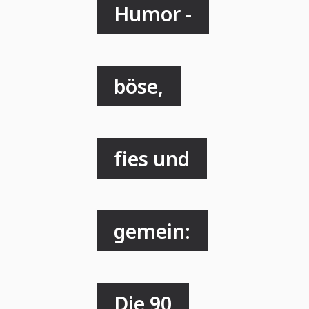
Humor -
böse,
fies und
gemein:
Die 90