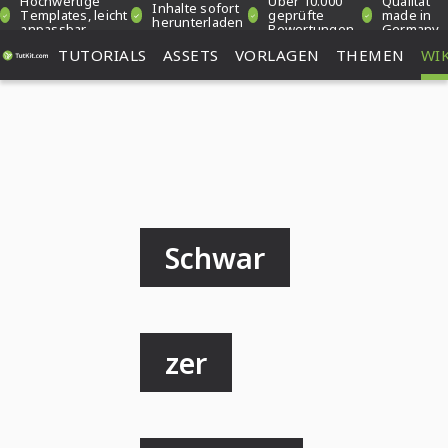
Hochwertige
Über 10.000
Qualität
Inhalte sofort
Templates, leicht
geprüfte
made in
herunterladen
anpassbar
Bewertungen
Germany
TUTORIALS
ASSETS
VORLAGEN
THEMEN
WIK
Schwar
zer