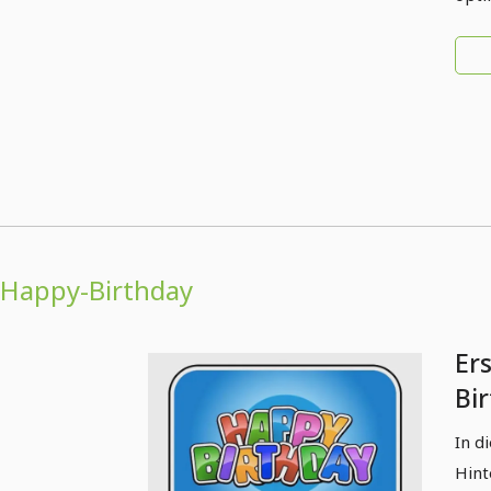
Happy-Birthday
Er
Bi
Tei
In d
Hint