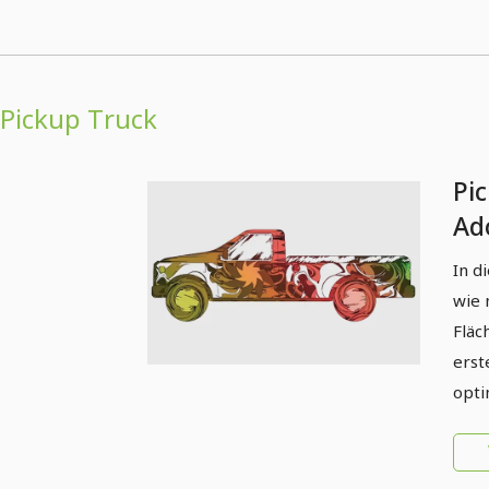
Pickup Truck
Pic
Ado
In d
wie 
Fläc
erst
opti