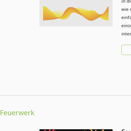
In d
wie 
einf
einz
inte
Feuerwerk