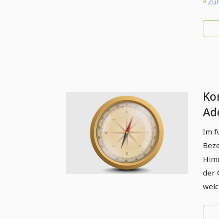
Zum
Ko
Ado
Im f
Beze
Himm
der 
welc