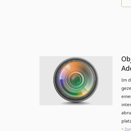
Obj
Ado
Im d
geze
eine
inte
abru
platz
Zum