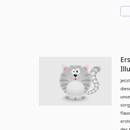
Ers
Ill
Jetz
dies
unse
sorg
flau
erst
der 