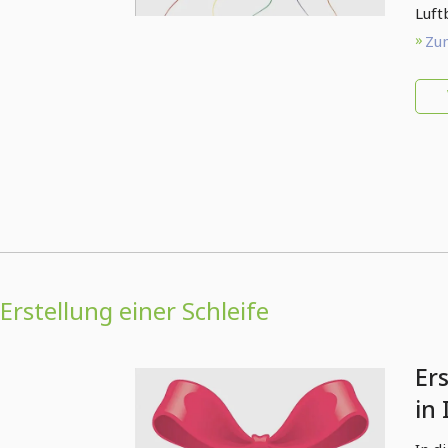
Luftb
Zum
Erstellung einer Schleife
Ers
in 