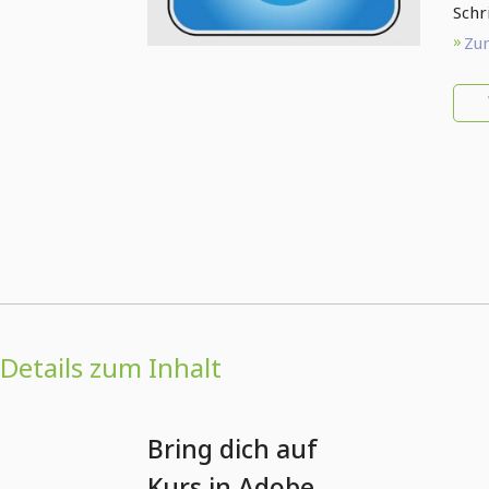
Schri
Zum
Details zum Inhalt
Bring dich auf
Kurs in Adobe