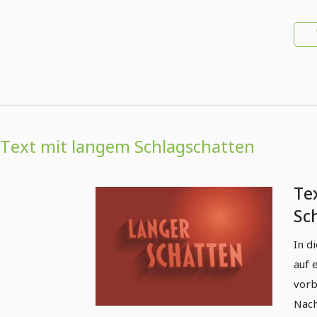
Text mit langem Schlagschatten
Te
Sch
Ado
In d
auf 
vorb
Nach