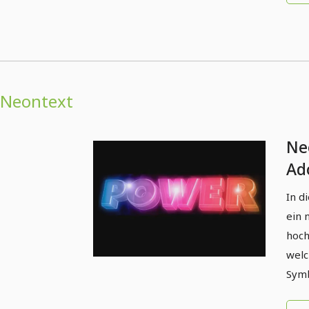
Neontext
Ne
Ado
In d
ein 
hoch
welc
Symb