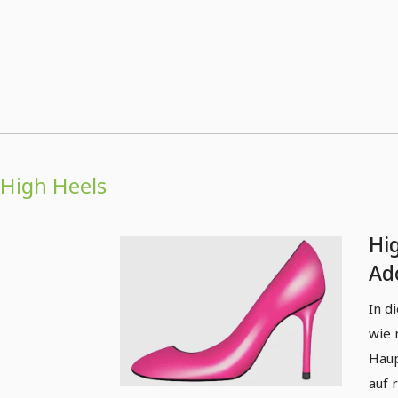
High Heels
Hig
Ado
In d
wie 
Haup
auf 