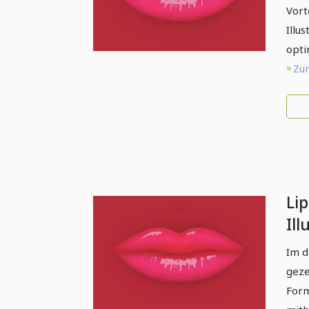
Vort
Illu
opti
Zum
Li
Ill
Im d
geze
Form