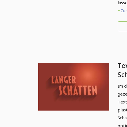
lass
Zum
Te
Sch
Ado
Im d
geze
Text
plas
Scha
opti