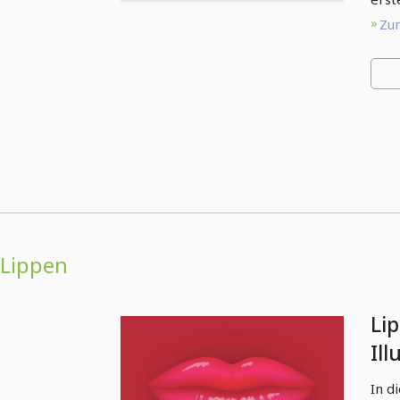
Zum
Lippen
Li
Ill
In d