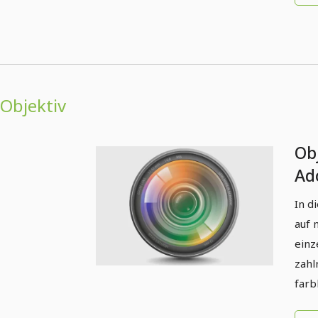
Objektiv
Obj
Ado
In d
auf 
einz
zahl
farb