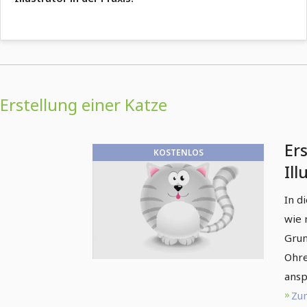
Erstellung einer Katze
Ers
KOSTENLOS
Ill
In d
wie 
Grun
Ohre
ansp
Zum