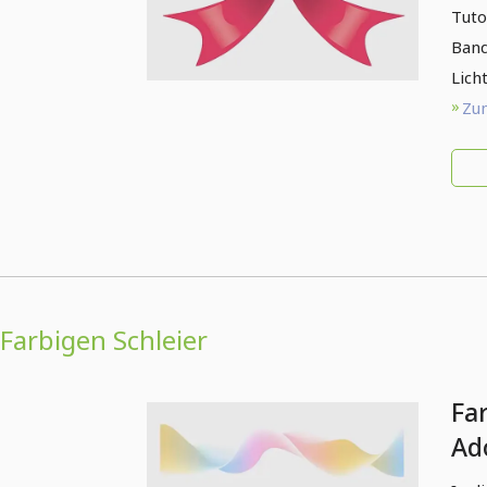
Tuto
Band
Lich
Zum
Farbigen Schleier
Far
Ad
ers