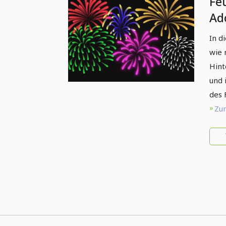
Fe
Ado
In d
wie 
Hint
und 
des 
Zum