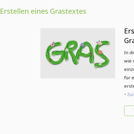
Erstellen eines Grastextes
Ers
Gra
Tei
In d
wie 
einz
für 
erste
Zum