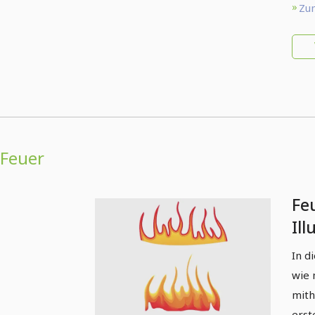
Zum
Feuer
Fe
Ill
In d
wie 
mith
erst