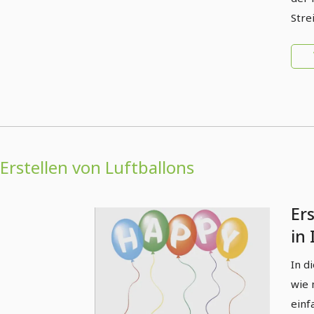
Stre
Erstellen von Luftballons
Er
in 
In d
wie 
einf