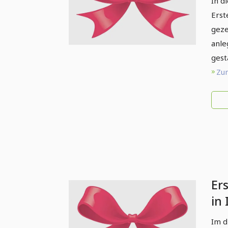
In d
Erst
geze
anle
gest
Zum
Ers
in 
Im d