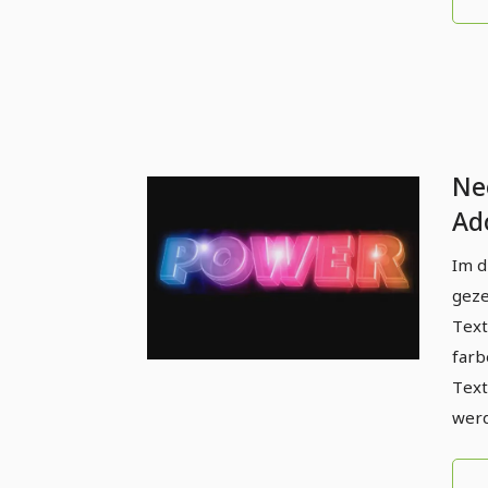
Ne
Ado
Im d
geze
Text
farb
Text
werd