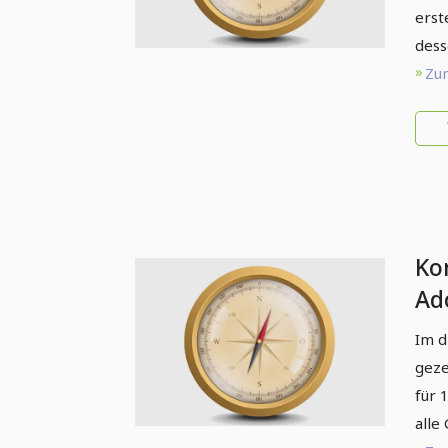
erst
dess
Zum
Ko
Ado
Im d
geze
für 
alle