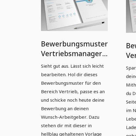
Bewerbungsmuster
Be
Vertriebsmanager
Ve
(m/w/d) in Blau
(m
Sieht gut aus. Lässt sich leicht
Spar
bearbeiten. Hol dir dieses
dein
Bewerbungsmuster für den
Mith
Bereich Vertrieb, passe es an
du D
und schicke noch heute deine
Seit
Bewerbung an deinen
im N
Wunsch-Arbeitgeber. Dazu
Lebe
stehen dir mit dieser in
Lade
hellblau gehaltenen Vorlage
geha