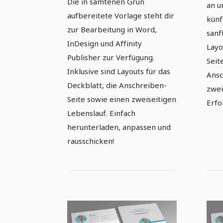
Die in samtenen Grün
an u
aufbereitete Vorlage steht dir
künf
zur Bearbeitung in Word,
sanf
InDesign und Affinity
Layo
Publisher zur Verfügung.
Seit
Inklusive sind Layouts für das
Ansc
Deckblatt, die Anschreiben-
zwei
Seite sowie einen zweiseitigen
Erfo
Lebenslauf. Einfach
herunterladen, anpassen und
rausschicken!