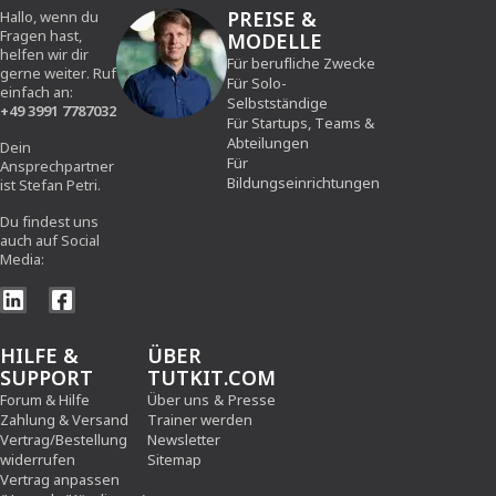
PREISE &
Hallo, wenn du
Fragen hast,
MODELLE
helfen wir dir
Für berufliche Zwecke
gerne weiter. Ruf
Für Solo-
einfach an:
Selbstständige
+49 3991 7787032
Für Startups, Teams &
Abteilungen
Dein
Für
Ansprechpartner
Bildungseinrichtungen
ist Stefan Petri.
Du findest uns
auch auf Social
Media:
HILFE &
ÜBER
SUPPORT
TUTKIT.COM
Forum & Hilfe
Über uns
&
Presse
Zahlung & Versand
Trainer werden
Vertrag/Bestellung
Newsletter
widerrufen
Sitemap
Vertrag anpassen