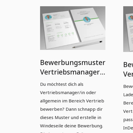
Bewerbungsmuster
Be
Vertriebsmanager
Ve
(m/w/d) in Grün
(m
Du möchtest dich als
Bewe
Vertriebsmanager/in oder
Lade
allgemein im Bereich Vertrieb
Bere
bewerben? Dann schnapp dir
Vert
dieses Muster und erstelle in
pass
Windeseile deine Bewerbung.
InDe