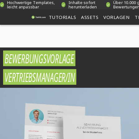
Hochwertige Templates,
Inhalte sofort
Über 10.000 
leicht anpassbar
herunterladen
Bewertunge
TUTORIALS
ASSETS
VORLAGEN
T
BEWERBUNGSVORLAGE
VERTRIEBSMANAGER/IN