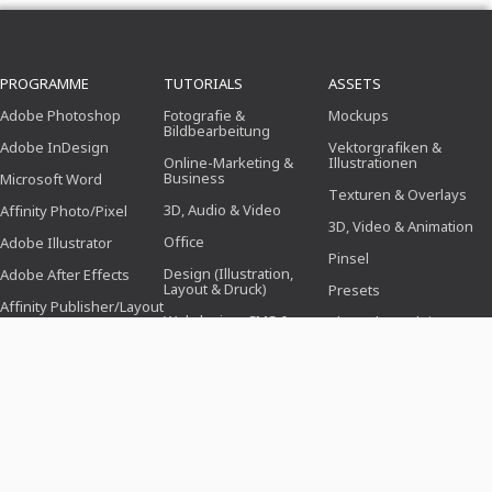
PROGRAMME
TUTORIALS
ASSETS
Adobe Photoshop
Fotografie &
Mockups
Bildbearbeitung
Adobe InDesign
Vektorgrafiken &
Online-Marketing &
Illustrationen
Business
Microsoft Word
Texturen & Overlays
3D, Audio & Video
Affinity Photo/Pixel
3D, Video & Animation
Office
Adobe Illustrator
Pinsel
Design (Illustration,
Adobe After Effects
Layout & Druck)
Presets
Affinity Publisher/Layout
Webdesign, CMS &
Photoshop-Aktionen
Entwicklung
Icons
KI & Trends
VORLAGEN
THEMENWELTEN
BRANCHEN
Bewerbungsvorlagen
Business, Marketing &
Für Fotografen
Vertrieb
Gruß- &
Für Social-Media-
Einladungskarten
Feste & Events
Manager