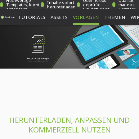
Hochwertige
Über 10.000
Qualität
Inhalte sofort
Templates, leicht
geprüfte
made in
herunterladen
anpassbar
Bewertungen
Germany
TUTORIALS
ASSETS
VORLAGEN
THEMEN
WIK
Fertige Design-Vorlagen
Download starten und schneller ans Ziel
HERUNTERLADEN, ANPASSEN UND
KOMMERZIELL NUTZEN