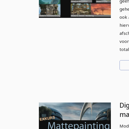
geef
gehe
ook 
hier
afsc
voor
total
Dig
ma
Ex
Modu