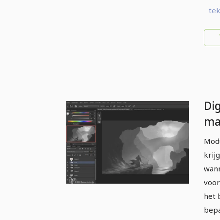
tek
Dig
ma
Gr
Modu
de
krij
wann
voor
het 
bepa