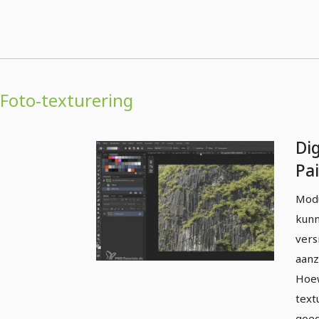
Foto-texturering
Di
Pa
ge
Modu
kun
vers
aanz
Hoew
text
goed