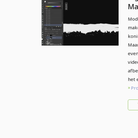
Ma
Ui
Modu
ge
make
koni
Maar
even
vide
afbe
het 
Pr