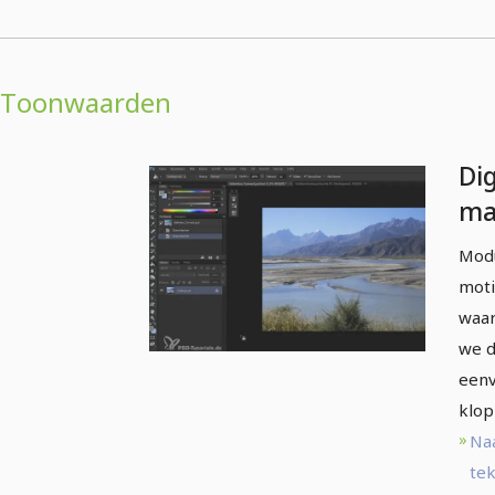
Toonwaarden
Dig
ma
be
Modu
to
moti
waar
we d
eenv
klop
Na
tek