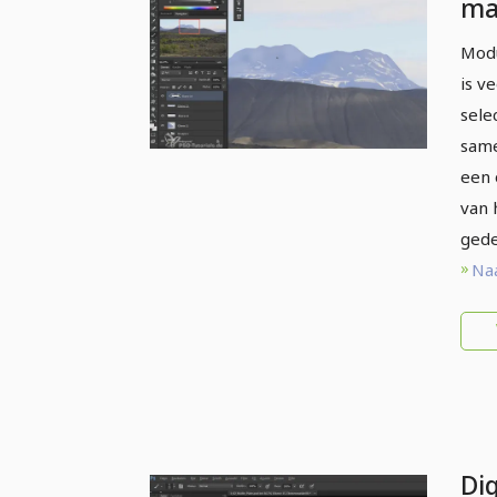
ma
Sa
Modu
ge
is v
sele
same
een 
van 
gede
Naa
Dig