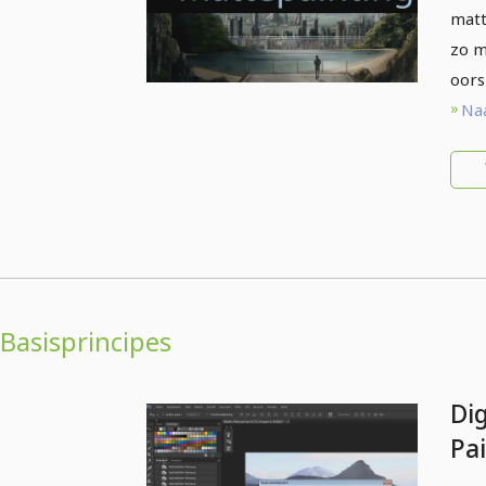
matt
zo m
oors
Naa
Basisprincipes
Di
Pa
op