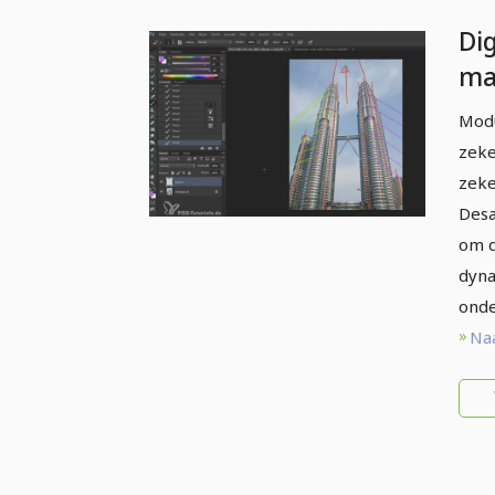
Dig
ma
Dr
Modu
zeke
zeke
Desa
om d
dyna
onde
Naa