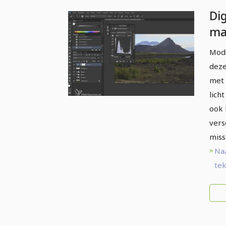
Dig
ma
Li
Modu
be
deze
aa
met 
lich
ook 
vers
miss
Na
tek