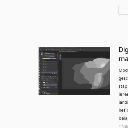
Dig
ma
Ton
Modu
gesc
stap
lere
land
het 
bela
Na