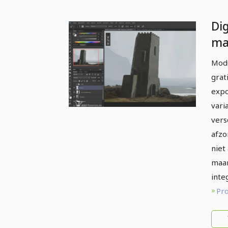
Dig
ma
Sk
Modu
in
grat
expo
vari
vers
afzo
niet
maar
inte
Pr