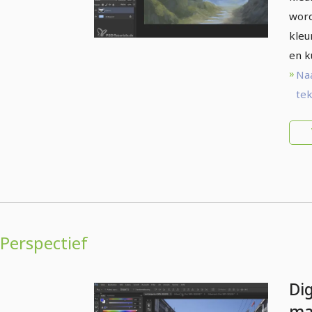
word
kleu
en k
Na
tek
Perspectief
Dig
ma