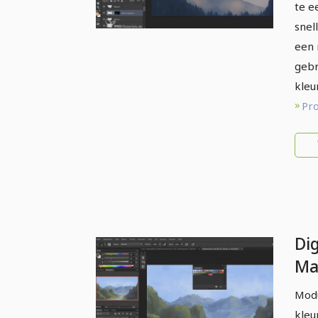
ee
te e
kle
snel
een 
gebr
kleu
Pr
Dig
Mat
Be
Modu
kl
kleu