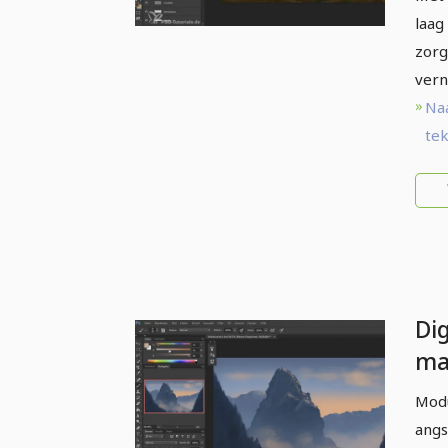
laag
zorg
vern
Na
tek
Dig
ma
Ki
Modu
kl
angs