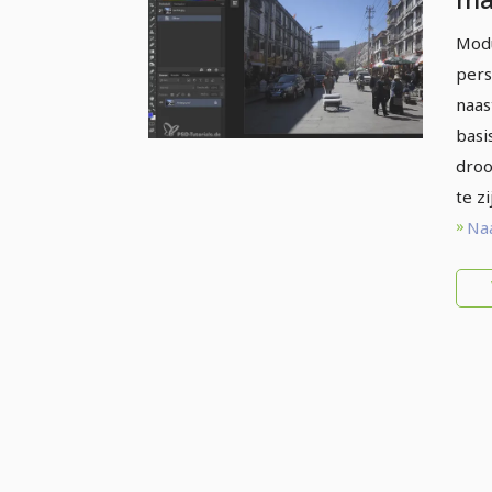
en
Modu
(e
pers
naas
basi
droo
te zi
Naa