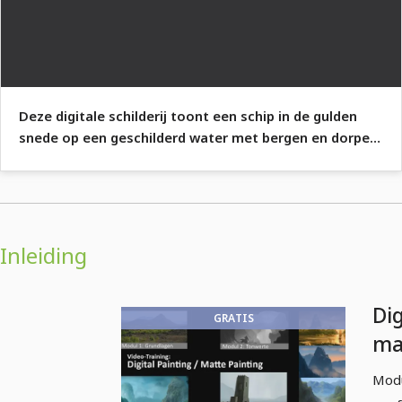
Deze digitale schilderij toont een schip in de gulden
snede op een geschilderd water met bergen en dorpen
op de achtergrond.
Inleiding
Dig
GRATIS
ma
Ov
Modu
tr