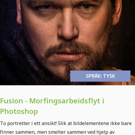
SPRÅK: TYSK
Fusion - Morfingsarbeidsflyt i
Photoshop
To portretter i ett ansikt! Slik at bildelementene ikke bare
finner sammen, men smelter sammen ved hjelp av