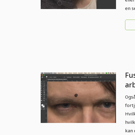
en s
Fu
arb
07
Også
fort
Hvil
hvil
kan 