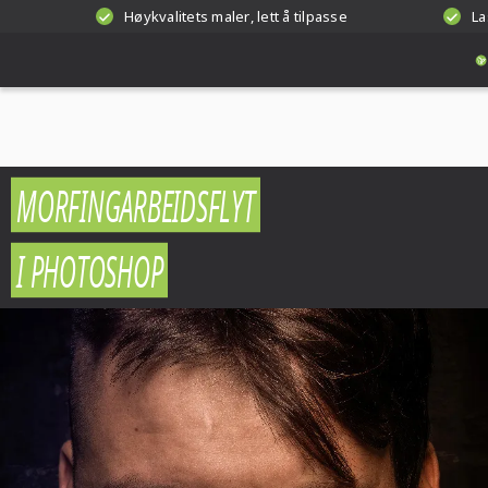
Høykvalitets maler, lett å tilpasse
La
MORFINGARBEIDSFLYT
I PHOTOSHOP