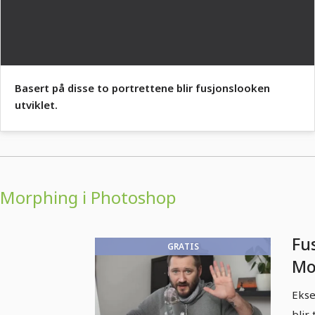
Basert på disse to portrettene blir fusjonslooken
utviklet.
Morphing i Photoshop
Fus
GRATIS
Mo
Ph
Ekse
In
blir