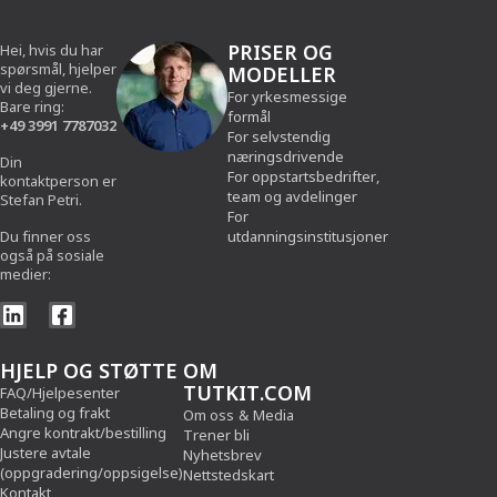
PRISER OG
Hei, hvis du har
spørsmål, hjelper
MODELLER
vi deg gjerne.
For yrkesmessige
Bare ring:
formål
+49 3991 7787032
For selvstendig
næringsdrivende
Din
For oppstartsbedrifter,
kontaktperson er
team og avdelinger
Stefan Petri.
For
Du finner oss
utdanningsinstitusjoner
også på sosiale
medier:
HJELP OG STØTTE
OM
TUTKIT.COM
FAQ/Hjelpesenter
Betaling og frakt
Om oss
&
Media
Angre kontrakt/bestilling
Trener bli
Justere avtale
Nyhetsbrev
(oppgradering/oppsigelse)
Nettstedskart
Kontakt