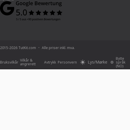
2015-2026 TutKit.com
Alle priser inkl. mva.
Bytte
Vilkår &
Lys/Mørke
Bruksvilkår
Avtrykk
Personvern
språk
angrerett
(NO)