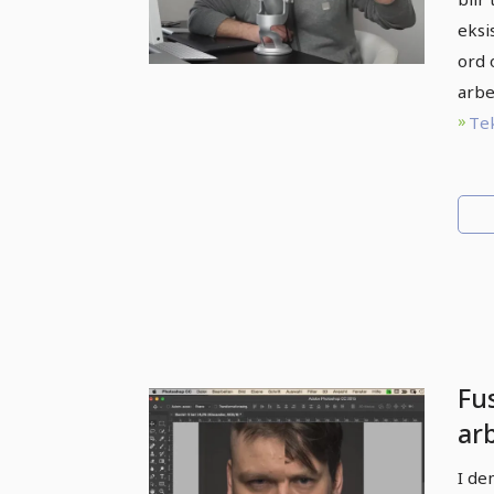
eksi
ord 
arbe
Tek
Fu
arb
Ph
I de