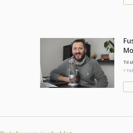
Fu
Mo
Ph
Til 
Tek