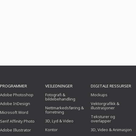
PROGRAMMER
VEILEDNINGER
DIGITALE RESSURSER
Adobe Photoshop
Fotografi &
Mockups
bildebehandling
Adobe InDesign
Vektorgrafikk &
Nettmarkedsføring &
illustrasjoner
forretning
Microsoft Word
Teksturer og
3D, Lyd & Video
overlapper
Serif Affinity Photo
Kontor
3D, Video & Animasjon
Adobe Illustrator