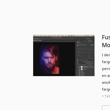
Fus
Mo
Ph
I de
fa
farg
pers
en a
ansi
farg
Tek