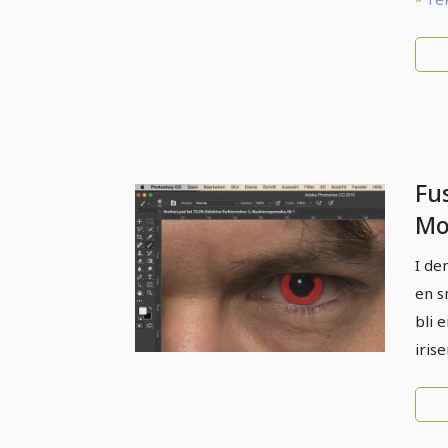
Fu
Mo
Ph
I de
øy
en s
bli 
irise