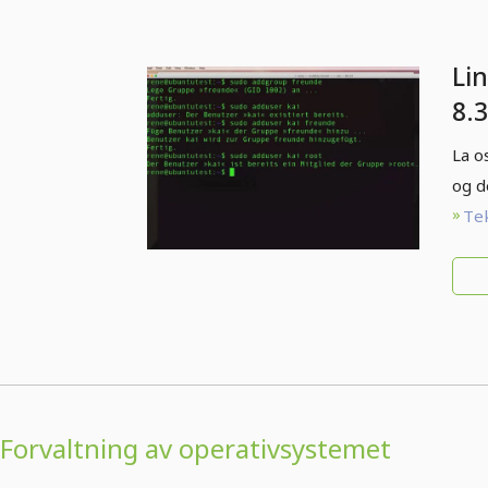
Li
8.3
gr
La o
og d
Tek
Forvaltning av operativsystemet