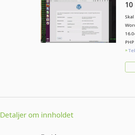
10
we
Skal
Word
16.0
PHP
Tek
Detaljer om innholdet