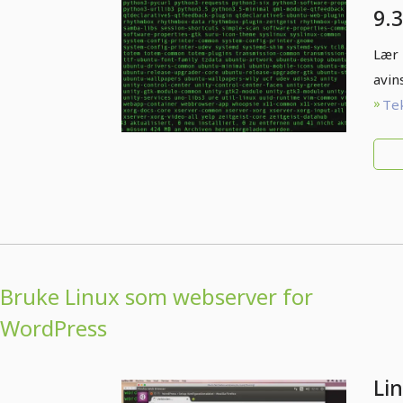
9.3
pr
Lær 
pa
avin
Tek
Bruke Linux som webserver for
WordPress
Li