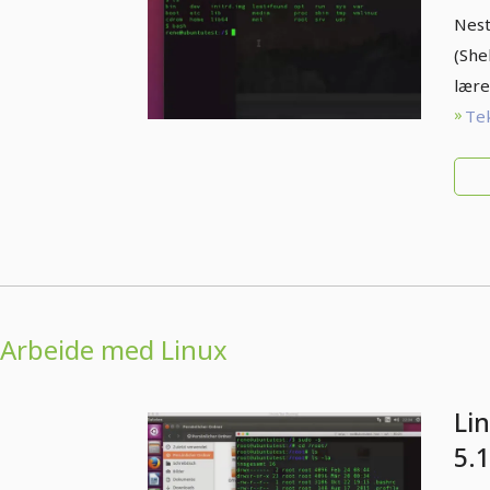
Nest
(She
lære
Tek
Arbeide med Linux
Li
5.