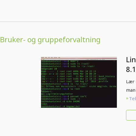
Bruker- og gruppeforvaltning
Li
8.
(A
Lær 
man 
Tek