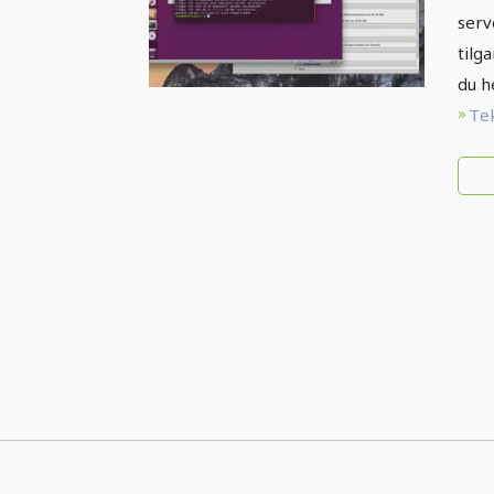
serv
tilg
du h
Tek