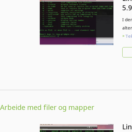
5.9
I de
alte
Tek
Arbeide med filer og mapper
Li