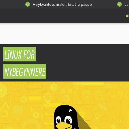
Høykvalitets maler, lett å tilpasse
La
LINUX FOR
NYBEGYNNERE