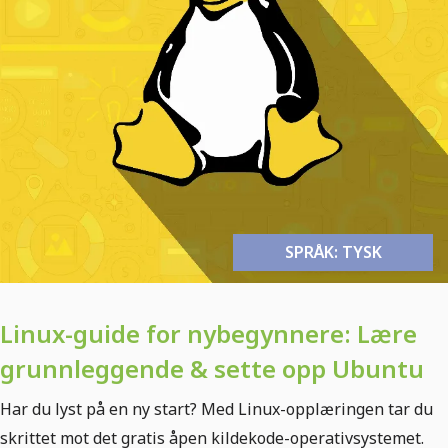
SPRÅK: TYSK
Linux-guide for nybegynnere: Lære
grunnleggende & sette opp Ubuntu
Har du lyst på en ny start? Med Linux-opplæringen tar du
skrittet mot det gratis åpen kildekode-operativsystemet.