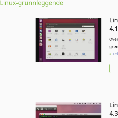
Linux-grunnleggende
Li
4.1
på
Over
gren
Tek
Li
4.3