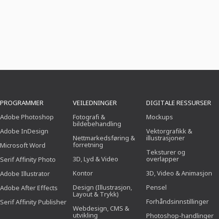
PROGRAMMER
VEILEDNINGER
DIGITALE RESSURSER
Adobe Photoshop
Fotografi &
Mockups
bildebehandling
Adobe InDesign
Vektorgrafikk &
Nettmarkedsføring &
illustrasjoner
forretning
Microsoft Word
Teksturer og
3D, Lyd & Video
overlapper
Serif Affinity Photo
Kontor
3D, Video & Animasjon
Adobe Illustrator
Design (Illustrasjon,
Pensel
Adobe After Effects
Layout & Trykk)
Forhåndsinnstillinger
Serif Affinity Publisher
Webdesign, CMS &
utvikling
Photoshop-handlinger