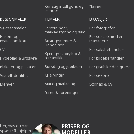
Kunstig intelligens og
Ikoner
trender
DESIGNMALER
TEMAER
BRANSJER
Søknadsmaler
Forretninger,
For fotografer
markedsføring og salg
Hilsen- og
For sosiale medier-
invitasjonskort
Arrangementer &
managere
Hendelser
CV
For saksbehandlere
Kjærlighet, bryllup &
romantikk
Flygeblad & Brosjyre
For bildebehandler
Bursdag og jubileum
Plakater og plakater
For grafiske designere
Jul & vinter
Visuell identitet
For søkere
Mat og matlaging
Menyer
Søknad & CV
Idrett & foreninger
PRISER OG
Hei, hvis du har
spørsmål, hjelper
MODELLER