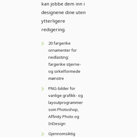
kan jobbe dem inn i
designene dine uten
ytterligere
redigering.
20 fargerike
ornamenter for
nedlasting:
fargerike stjerne-
og sirkelformede
mønstre
PNG-bilder for
vanlige grafikk- og
layoutprogrammer
som Photoshop,
Affinity Photo og
InDesign
Gjennomsiktig