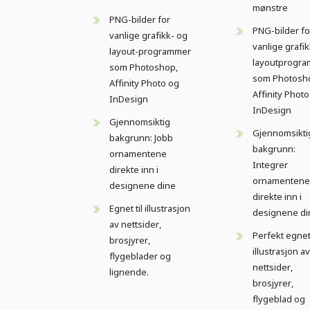
mønstre
PNG-bilder for
PNG-bilder fo
vanlige grafikk- og
vanlige grafi
layout-programmer
layoutprogr
som Photoshop,
som Photosh
Affinity Photo og
Affinity Phot
InDesign
InDesign
Gjennomsiktig
Gjennomsikti
bakgrunn: Jobb
bakgrunn:
ornamentene
Integrer
direkte inn i
ornamentene
designene dine
direkte inn i
Egnet til illustrasjon
designene di
av nettsider,
Perfekt egnet
brosjyrer,
illustrasjon av
flygeblader og
nettsider,
lignende.
brosjyrer,
flygeblad og