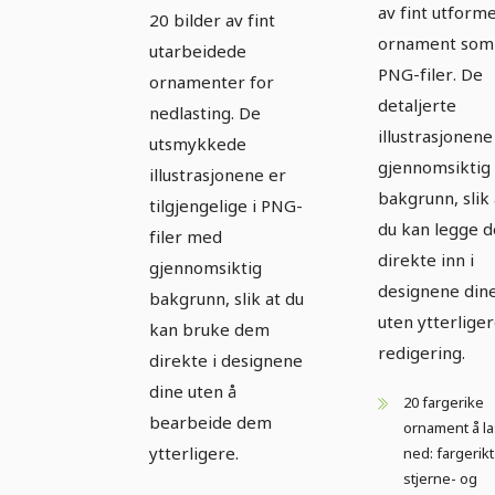
til
nedlasting -
av fint utform
20 bilder av fint
nedlastin
ornament som
1
utarbeidede
2
PNG-filer. De
ornamenter for
detaljerte
nedlasting. De
illustrasjonene
utsmykkede
gjennomsiktig
illustrasjonene er
bakgrunn, slik 
tilgjengelige i PNG-
du kan legge 
filer med
direkte inn i
gjennomsiktig
designene din
bakgrunn, slik at du
uten ytterlige
kan bruke dem
redigering.
direkte i designene
dine uten å
20 fargerike
bearbeide dem
ornament å la
ytterligere.
ned: fargerikt
stjerne- og