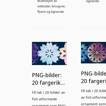
illustrasjon av
lignende
nettsider, brosjyrer,
flyere og lignende.
PNG-bilde
PNG-bilder:
20 farger
20 fargerike
ornamen
ornamenter
Få tak i 20 bil
Få tak i 20 bilder av
til
til nedlasting
av fint utform
fint utformede
nedlastin
ornament som
- 3
ornament som PNG-