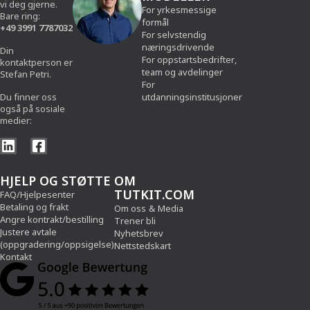
vi deg gjerne.
For yrkesmessige
Bare ring:
formål
+49 3991 7787032
For selvstendig
næringsdrivende
Din
For oppstartsbedrifter,
kontaktperson er
team og avdelinger
Stefan Petri.
For
Du finner oss
utdanningsinstitusjoner
også på sosiale
medier:
HJELP OG STØTTE
OM
TUTKIT.COM
FAQ/Hjelpesenter
Betaling og frakt
Om oss
&
Media
Angre kontrakt/bestilling
Trener bli
Justere avtale
Nyhetsbrev
(oppgradering/oppsigelse)
Nettstedskart
Kontakt