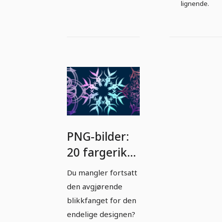
lignende.
PNG-bilder:
20 fargerike
ornamenter
Du mangler fortsatt
til nedlasting
den avgjørende
- 5
blikkfanget for den
endelige designen?