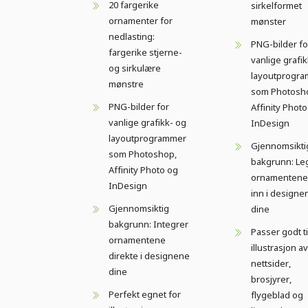
20 fargerike
sirkelformet
ornamenter for
mønster
nedlasting:
PNG-bilder fo
fargerike stjerne-
vanlige grafi
og sirkulære
layoutprogr
mønstre
som Photosh
PNG-bilder for
Affinity Phot
vanlige grafikk- og
InDesign
layoutprogrammer
Gjennomsikti
som Photoshop,
bakgrunn: Le
Affinity Photo og
ornamentene 
InDesign
inn i designe
Gjennomsiktig
dine
bakgrunn: Integrer
Passer godt ti
ornamentene
illustrasjon av
direkte i designene
nettsider,
dine
brosjyrer,
Perfekt egnet for
flygeblad og