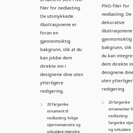
4
PNG-filer for
filer for nedlasting.
nedlasting. De
De utsmykkede
dekorative
illustrasjonene er
illustrasjonene
foran en
gjennomsiktig
gjennomsiktig
bakgrunn, slik 
bakgrunn, slik at du
du kan integre
kan jobbe dem
dem direkte in
direkte inn i
designene din
designene dine uten
uten ytterlige
ytterligere
redigering.
redigering.
20 fargerike
20 fargerike
ornamenter f
ornament til
nedlasting:
nedlasting: livlige
fargerike stj
stjernemønstre og
og sirkulære
sirkulære mønstre