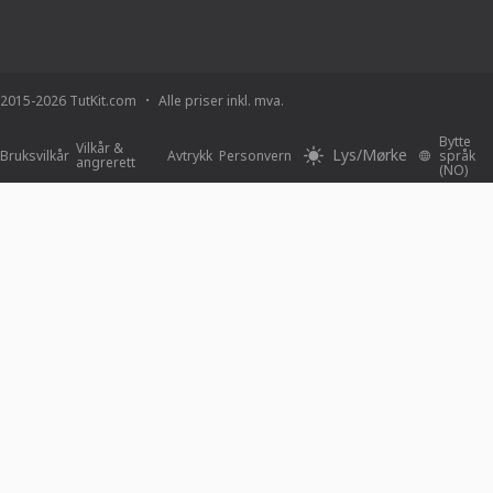
2015-2026 TutKit.com
Alle priser inkl. mva.
Bytte
Vilkår &
Lys/Mørke
Bruksvilkår
Avtrykk
Personvern
språk
angrerett
(NO)