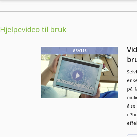
Hjelpevideo til bruk
Vi
GRATIS
br
i b
Selv
enke
på. 
muli
å se
i Ph
effek