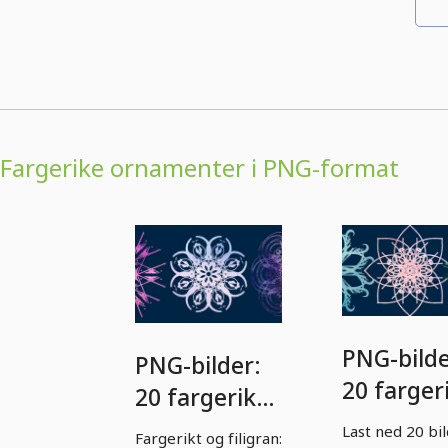
Fargerike ornamenter i PNG-format
PNG-bilde
PNG-bilder:
20 farger
20 fargerike
ornamen
ornament til
Last ned 20 bi
Fargerikt og filigran: