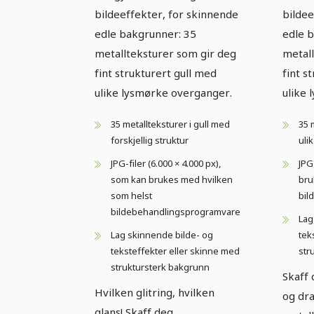
bildeeffekter, for skinnende
bildee
edle bakgrunner: 35
edle 
metallteksturer som gir deg
metall
fint strukturert gull med
fint s
ulike lysmørke overganger.
ulike
35 metallteksturer i gull med
35 
forskjellig struktur
uli
JPG-filer (6.000 × 4.000 px),
JPG
som kan brukes med hvilken
bru
som helst
bil
bildebehandlingsprogramvare
Lag
Lag skinnende bilde- og
tek
teksteffekter eller skinne med
str
struktursterk bakgrunn
Skaff
Hvilken glitring, hvilken
og dr
glans! Skaff deg