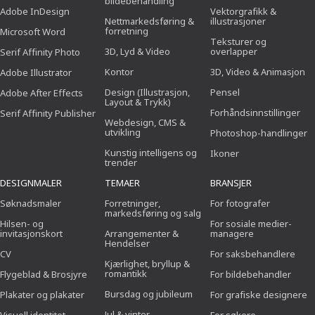
bildebehandling
Adobe InDesign
Vektorgrafikk &
Nettmarkedsføring &
illustrasjoner
forretning
Microsoft Word
Teksturer og
3D, Lyd & Video
overlapper
Serif Affinity Photo
Kontor
3D, Video & Animasjon
Adobe Illustrator
Design (Illustrasjon,
Pensel
Adobe After Effects
Layout & Trykk)
Forhåndsinnstillinger
Serif Affinity Publisher
Webdesign, CMS &
utvikling
Photoshop-handlinger
Kunstig intelligens og
Ikoner
trender
DESIGNMALER
TEMAER
BRANSJER
Søknadsmaler
Forretninger,
For fotografer
markedsføring og salg
Hilsen- og
For sosiale medier-
invitasjonskort
Arrangementer &
managere
Hendelser
CV
For saksbehandlere
Kjærlighet, bryllup &
romantikk
Flygeblad & Brosjyre
For bildebehandler
Bursdag og jubileum
Plakater og plakater
For grafiske designere
Jul & vinter