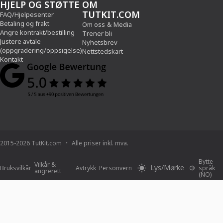
HJELP OG STØTTE
OM
TUTKIT.COM
FAQ/Hjelpesenter
Betaling og frakt
Om oss
&
Media
Angre kontrakt/bestilling
Trener bli
Justere avtale
Nyhetsbrev
(oppgradering/oppsigelse)
Nettstedskart
Kontakt
2015-2026 TutKit.com
Alle priser inkl. mva.
Bytte
Vilkår &
Lys/Mørke
Bruksvilkår
Avtrykk
Personvern
språk
angrerett
(NO)