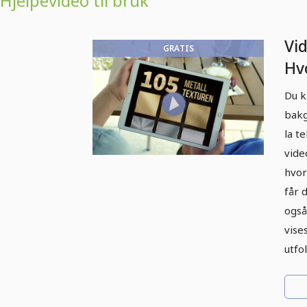
Hjelpevideo til bruk
Vi
GRATIS
Hv
me
Du k
Ph
bakg
la t
vide
hvor
får 
også
vise
utfo