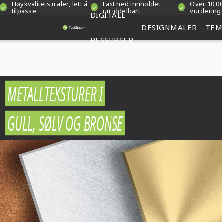
Høykvalitets maler, lett å
Last ned innholdet
Over 10 00
tilpasse
umiddelbart
vurdering
DIGITALE
DESIGNMALER
TEM
RESSURSER
METALLTEKSTURER I
GULL, SØLV OG BRONSE