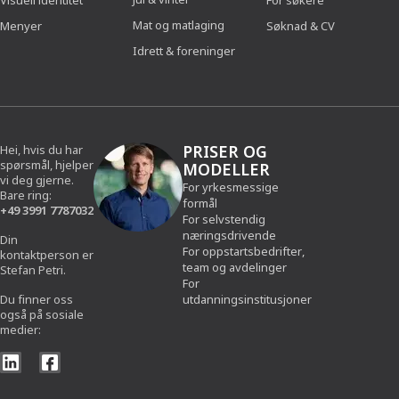
Visuell identitet
For søkere
Mat og matlaging
Menyer
Søknad & CV
Idrett & foreninger
PRISER OG
Hei, hvis du har
spørsmål, hjelper
MODELLER
vi deg gjerne.
For yrkesmessige
Bare ring:
formål
+49 3991 7787032
For selvstendig
næringsdrivende
Din
For oppstartsbedrifter,
kontaktperson er
team og avdelinger
Stefan Petri.
For
Du finner oss
utdanningsinstitusjoner
også på sosiale
medier: