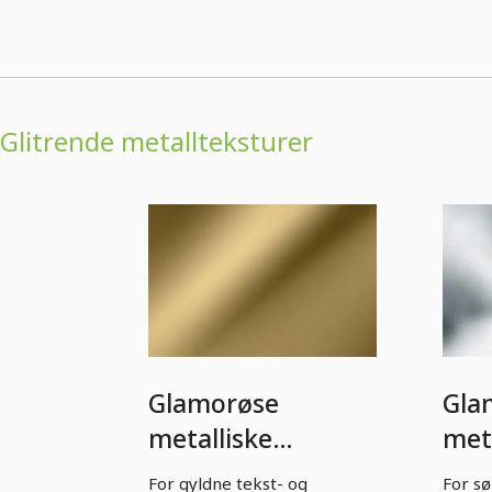
Glitrende metallteksturer
Glamorøse
Gla
metalliske
meta
teksturer i gull.
sølv
For gyldne tekst- og
For sø