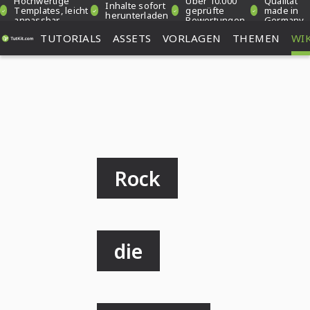
Hochwertige
Über 10.000
Qualität
Inhalte sofort
Templates, leicht
geprüfte
made in
herunterladen
anpassbar
Bewertungen
Germany
TUTORIALS
ASSETS
VORLAGEN
THEMEN
WIK
Rock
die