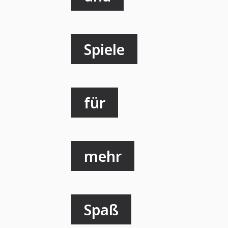
Spiele
für
mehr
Spaß