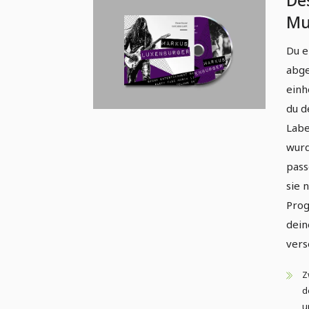
De
Mu
Vol
Du e
La
abge
einh
du d
Labe
wurd
pass
sie 
Prog
dein
vers
Z
d
u