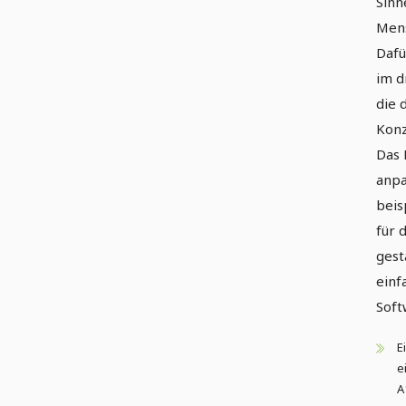
Sinn
Mens
Dafü
im d
die 
Konz
Das 
anpa
beis
für 
gest
einf
Soft
E
e
A