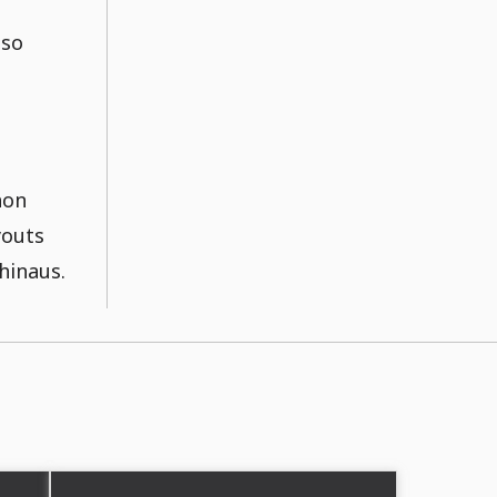
 so
hon
youts
hinaus.