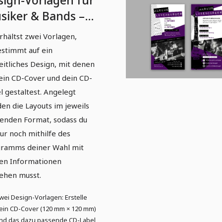
sign-Vorlagen für
siker & Bands –
. 1: CD-Cover, CD-
rhältst zwei Vorlagen,
bel
stimmt auf ein
eitliches Design, mit denen
ein CD-Cover und dein CD-
l gestaltest. Angelegt
en die Layouts im jeweils
enden Format, sodass du
nur noch mithilfe des
ramms deiner Wahl mit
en Informationen
ehen musst.
wei Design-Vorlagen: Erstelle
ein CD-Cover (120 mm × 120 mm)
nd das dazu passende CD-Label