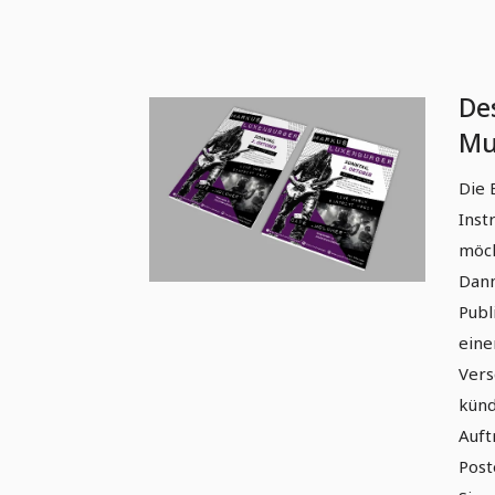
De
Mu
Vol
Die 
Ko
Inst
möch
Dann
Publ
eine
Vers
künd
Auft
Post