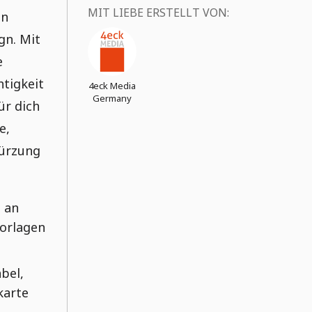
MIT LIEBE ERSTELLT VON:
in
gn. Mit
e
tigkeit
4eck Media
Germany
ür dich
e,
kürzung
i an
Vorlagen
abel,
karte