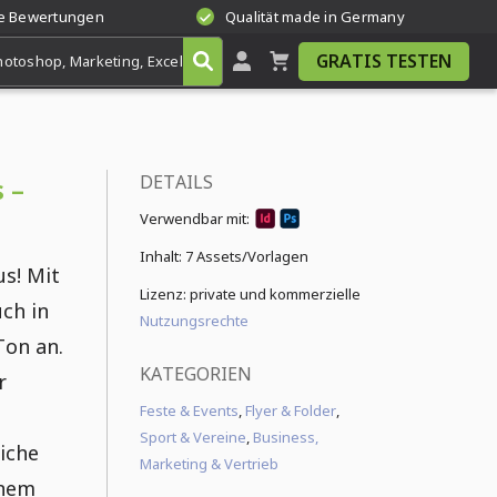
te Bewertungen
Qualität made in Germany
GRATIS TESTEN
DETAILS
 –
Verwendbar mit:
Inhalt:
7 Assets/Vorlagen
us! Mit
Lizenz: private und kommerzielle
ch in
Nutzungsrechte
Ton an.
KATEGORIEN
r
Feste & Events
,
Flyer & Folder
,
Sport & Vereine
,
Business,
iche
Marketing & Vertrieb
inem