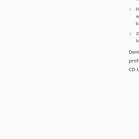
F
a
b
Z
I
Dei
prof
CD-L