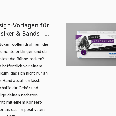
sign-Vorlagen für
siker & Bands –
. 1: Band-Plakat,
Boxen wollen dröhnen, die
nzert-Poster
rumente erklingen und du
test die Bühne rocken? –
 hoffentlich vor einem
ikum, das sich nicht nur an
r Hand abzählen lässt.
chaffe dir Gehör und
ige deinen nächsten
ritt mit einem Konzert-
er an, das im positivsten