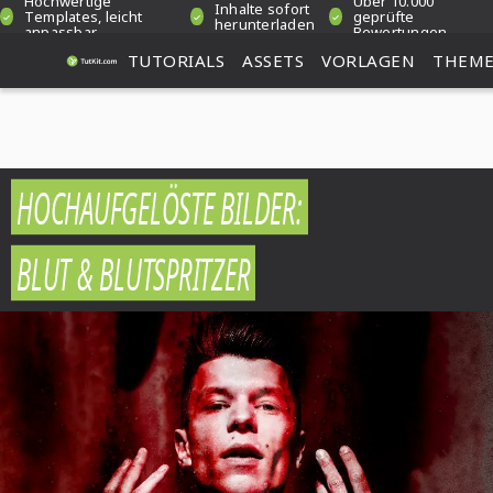
Hochwertige
Über 10.000
Inhalte sofort
Templates, leicht
geprüfte
herunterladen
anpassbar
Bewertungen
TUTORIALS
ASSETS
VORLAGEN
THEM
HOCHAUFGELÖSTE BILDER:
BLUT & BLUTSPRITZER