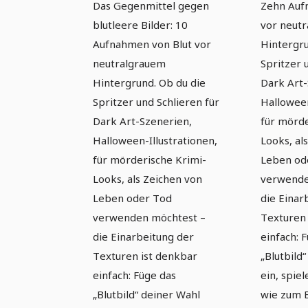
Das Gegenmittel gegen
Zehn Auf
& Blutspritzer 1
& Blut
blutleere Bilder: 10
vor neut
Aufnahmen von Blut vor
Hintergru
neutralgrauem
Spritzer 
Hintergrund. Ob du die
Dark Art-
Spritzer und Schlieren für
Halloween
Dark Art-Szenerien,
für mörde
Halloween-Illustrationen,
Looks, al
für mörderische Krimi-
Leben od
Looks, als Zeichen von
verwende
Leben oder Tod
die Einar
verwenden möchtest –
Texturen 
die Einarbeitung der
einfach: 
Texturen ist denkbar
„Blutbild
einfach: Füge das
ein, spie
„Blutbild“ deiner Wahl
wie zum B