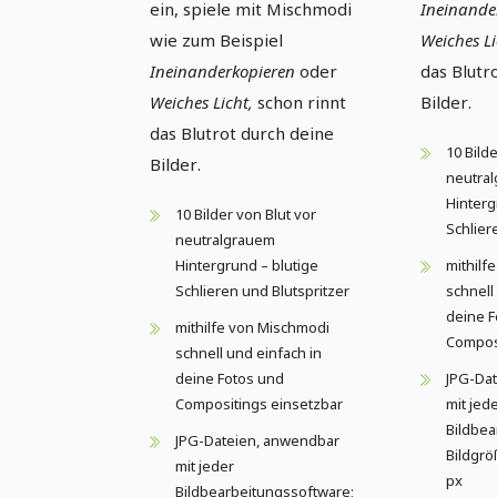
ein, spiele mit Mischmodi
Ineinande
wie zum Beispiel
Weiches Li
Ineinanderkopieren
oder
das Blutr
Weiches Licht,
schon rinnt
Bilder.
das Blutrot durch deine
10 Bild
Bilder.
neutra
Hinterg
10 Bilder von Blut vor
Schlier
neutralgrauem
Hintergrund – blutige
mithilf
Schlieren und Blutspritzer
schnell
deine F
mithilfe von Mischmodi
Composi
schnell und einfach in
deine Fotos und
JPG-Da
Compositings einsetzbar
mit jed
Bildbea
JPG-Dateien, anwendbar
Bildgrö
mit jeder
px
Bildbearbeitungssoftware;