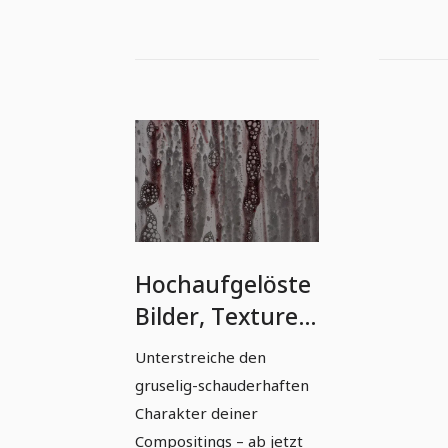
Hochaufgelöste
Bilder, Texturen
& Overlays: Blut
Unterstreiche den
& Blutspritzer 5
gruselig-schauderhaften
Charakter deiner
Compositings – ab jetzt