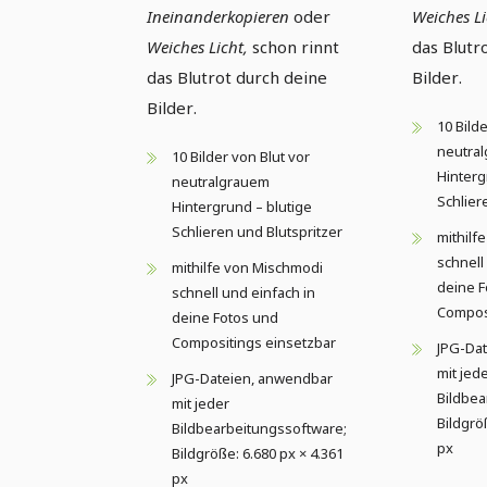
Ineinanderkopieren
oder
Weiches Li
Weiches Licht,
schon rinnt
das Blutr
das Blutrot durch deine
Bilder.
Bilder.
10 Bild
neutra
10 Bilder von Blut vor
Hinterg
neutralgrauem
Schlier
Hintergrund – blutige
Schlieren und Blutspritzer
mithilf
schnell
mithilfe von Mischmodi
deine F
schnell und einfach in
Composi
deine Fotos und
Compositings einsetzbar
JPG-Da
mit jed
JPG-Dateien, anwendbar
Bildbea
mit jeder
Bildgrö
Bildbearbeitungssoftware;
px
Bildgröße: 6.680 px × 4.361
px