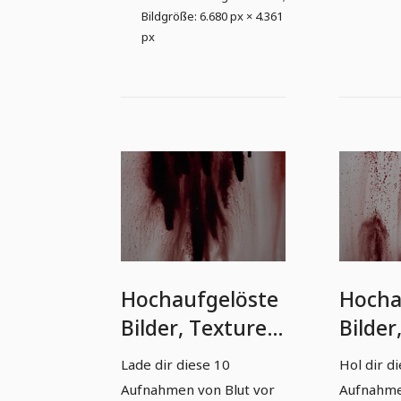
Bildgröße: 6.680 px × 4.361
px
Hochaufgelöste
Hocha
Bilder, Texturen
Bilder
& Overlays: Blut
& Over
Lade dir diese 10
Hol dir d
& Blutspritzer 3
& Blut
Aufnahmen von Blut vor
Aufnahme