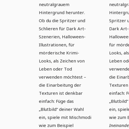
neutralgrauem
neutralg
Hintergrund herunter.
Hintergru
Ob du die Spritzer und
Spritzer 
Schlieren für Dark Art-
Dark Art-
Szenerien, Halloween-
Halloween
Illustrationen, für
für mörde
mörderische Krimi-
Looks, al
Looks, als Zeichen von
Leben od
Leben oder Tod
verwende
verwenden möchtest –
die Einar
die Einarbeitung der
Texturen 
Texturen ist denkbar
einfach: 
einfach: Füge das
„Blutbild
„Blutbild“ deiner Wahl
ein, spie
ein, spiele mit Mischmodi
wie zum B
wie zum Beispiel
Ineinande