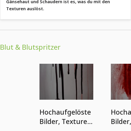
Gänsehaut und Schaudern ist es, was du mit den
Texturen auslöst.
Blut & Blutspritzer
Hochaufgelöste
Hocha
Bilder, Texturen
Bilder
& Overlays: Blut
& Over