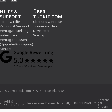
HILFE &
ÜBER
SUPPORT
TUTKIT.COM
Forum & Hilfe
Über uns
&
Presse
Zahlung & Versand
Trainer werden
Vertrag/Bestellung
Newsletter
widerrufen
Sitemap
Vertrag anpassen
(Upgrade/Kündigung)
Kontakt
2015-2026 TutKit.com
Alle Preise inkl. MwSt.
Sprache
AGB &
Hell/Dunkel
en
Impressum
Datenschutz
(DE)
Widerrufsrecht
ändern