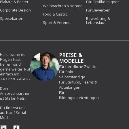
Plakate & Poster
Für Grafikdesigner
Weihnachten & Winter
Corporate Design
Für Bewerber
Food & Gastro
Speisekarten
Bewerbung &
Sport & Vereine
Lebenslauf
PREISE &
Hallo, wenn du
Fragen hast,
MODELLE
helfen wir dir
Für berufliche Zwecke
gerne weiter. Ruf
Für Solo-
einfach an:
Selbstständige
+49 3991 7787032
Für Startups, Teams &
Abteilungen
Dein
Für
Ansprechpartner
Bildungseinrichtungen
ist Stefan Petri.
Du findest uns
auch auf Social
Media: