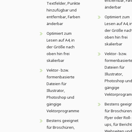
entfernbar, Fa
Textfelder, Punkte
änderbar
hinzufügbar und
entfernbar, Farben
Optimiert zum
änderbar
Lesen auf A4, i
der Größe nac
Optimiert zum
oben hin frei
Lesen auf A4, in
skalierbar
der Größe nach
oben hin frei
Vektor- bzw.
skalierbar
formenbasiert
Dateien für
Vektor- bzw.
Illustrator,
formenbasierte
Photoshop un
Dateien für
gängige
Illustrator,
Vektorprogra
Photoshop und
gängige
Bestens geeig
Vektorprogramme
für Broschüren
Flyer oder Roll-
Bestens geeignet
ups, für Bericht
für Broschüren,
Webseiten und