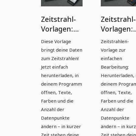
Zeitstrahl-
Zeitstrahl-
Vorlagen:
Vorlagen:
Moderne
Moderne
Diese Vorlage
Zeitstrahlen-
Timelines
Timelines
bringt deine Daten
Vorlage zur
erstellen –
erstellen –
zum Zeitstrahlen!
einfachen
Version 9
Version 10
Jetzt einfach
Bearbeitung:
herunterladen, in
Herunterladen, 
deinem Programm
deinem Progr
öffnen, Texte,
öffnen, Texte,
Farben und die
Farben und die
Anzahl der
Anzahl der
Datenpunkte
Datenpunkte
ändern – in kurzer
ändern – in kur
Zeit stehen deine
Zeit stehen dei