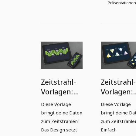
Präsentationen
Zeitstrahl-
Zeitstrahl-
Vorlagen:
Vorlagen:
Moderne
Moderne
Diese Vorlage
Diese Vorlage
Timelines
Timelines
bringt deine Daten
bringt deine Da
erstellen –
erstellen –
zum Zeitstrahlen!
zum Zeitstrahle
Version 5
Version 6
Das Design setzt
Einfach