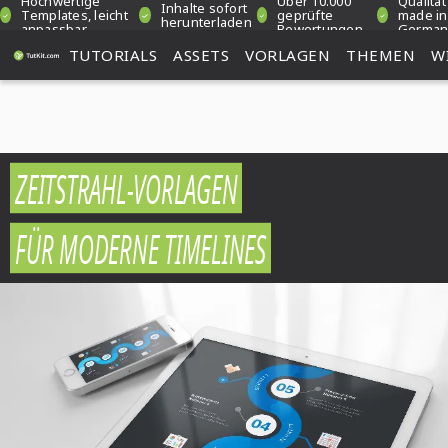
Hochwertige
Über 10.000
Qualität
Inhalte sofort
Templates, leicht
geprüfte
made in
herunterladen
anpassbar
Bewertungen
German
TUTORIALS
ASSETS
VORLAGEN
THEMEN
W
ZEITSTRAHL-VORLAGEN
FÜR MODERNE TIMELINES