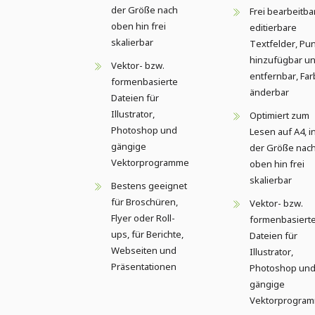
der Größe nach
Frei bearbeitba
oben hin frei
editierbare
skalierbar
Textfelder, Pu
hinzufügbar u
Vektor- bzw.
entfernbar, Fa
formenbasierte
änderbar
Dateien für
Illustrator,
Optimiert zum
Photoshop und
Lesen auf A4, i
gängige
der Größe nac
Vektorprogramme
oben hin frei
skalierbar
Bestens geeignet
für Broschüren,
Vektor- bzw.
Flyer oder Roll-
formenbasiert
ups, für Berichte,
Dateien für
Webseiten und
Illustrator,
Präsentationen
Photoshop un
gängige
Vektorprogra