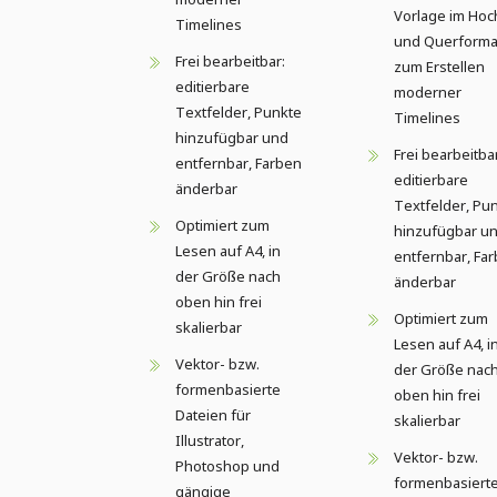
Vorlage im Hoc
Timelines
und Querforma
Frei bearbeitbar:
zum Erstellen
editierbare
moderner
Textfelder, Punkte
Timelines
hinzufügbar und
Frei bearbeitba
entfernbar, Farben
editierbare
änderbar
Textfelder, Pu
Optimiert zum
hinzufügbar u
Lesen auf A4, in
entfernbar, Fa
der Größe nach
änderbar
oben hin frei
Optimiert zum
skalierbar
Lesen auf A4, i
Vektor- bzw.
der Größe nac
formenbasierte
oben hin frei
Dateien für
skalierbar
Illustrator,
Vektor- bzw.
Photoshop und
formenbasiert
gängige