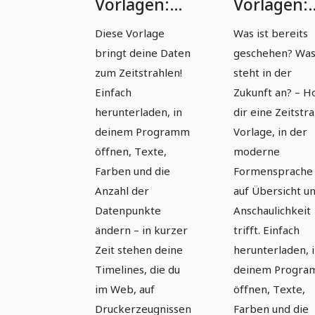
Vorlagen:
Vorlagen:
Moderne
Moderne
Diese Vorlage
Was ist bereits
Timelines
Timelines
bringt deine Daten
geschehen? Wa
erstellen –
erstellen –
zum Zeitstrahlen!
steht in der
Version 1
Version 2
Einfach
Zukunft an? – H
herunterladen, in
dir eine Zeitstra
deinem Programm
Vorlage, in der
öffnen, Texte,
moderne
Farben und die
Formensprache
Anzahl der
auf Übersicht u
Datenpunkte
Anschaulichkeit
ändern – in kurzer
trifft. Einfach
Zeit stehen deine
herunterladen, 
Timelines, die du
deinem Progr
im Web, auf
öffnen, Texte,
Druckerzeugnissen
Farben und die