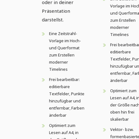
oder in deiner
Vorlage im Hoc
Präsentation
und Querforma
darstellst.
zum Erstellen
moderner
Eine Zeitstrahl-
Timelines
Vorlage im Hoch-
Frei bearbeitba
und Querformat
editierbare
zum Erstellen
Textfelder, Pu
moderner
hinzufügbar u
Timelines
entfernbar, Fa
Frei bearbeitbar:
änderbar
editierbare
Optimiert zum
Textfelder, Punkte
Lesen auf A4, i
hinzufügbar und
der Größe nac
entfernbar, Farben
oben hin frei
änderbar
skalierbar
Optimiert zum
Vektor- bzw.
Lesen auf A4, in
formenbasiert