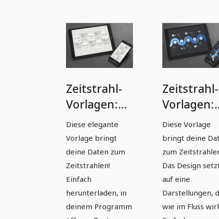
Zeitstrahl-
Zeitstrahl-
Vorlagen:
Vorlagen:
Moderne
Moderne
Diese elegante
Diese Vorlage
Timelines
Timelines
Vorlage bringt
bringt deine Da
erstellen –
erstellen –
deine Daten zum
zum Zeitstrahle
Version 7
Version 8
Zeitstrahlen!
Das Design setz
Einfach
auf eine
herunterladen, in
Darstellungen, d
deinem Programm
wie im Fluss wir