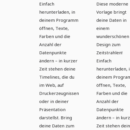
Moderne
Moderne
Einfach
Diese moderne
Timelines
Timelines
herunterladen, in
Vorlage bringt
erstellen –
erstellen –
deinem Programm
deine Daten in
Version 3
Version 4
öffnen, Texte,
einem
Farben und die
wunderschönen
Anzahl der
Design zum
Datenpunkte
Zeitstrahlen!
ändern – in kurzer
Einfach
Zeit stehen deine
herunterladen, 
Timelines, die du
deinem Progr
im Web, auf
öffnen, Texte,
Druckerzeugnissen
Farben und die
oder in deiner
Anzahl der
Präsentation
Datenpunkte
darstellst. Bring
ändern – in kur
deine Daten zum
Zeit stehen dei