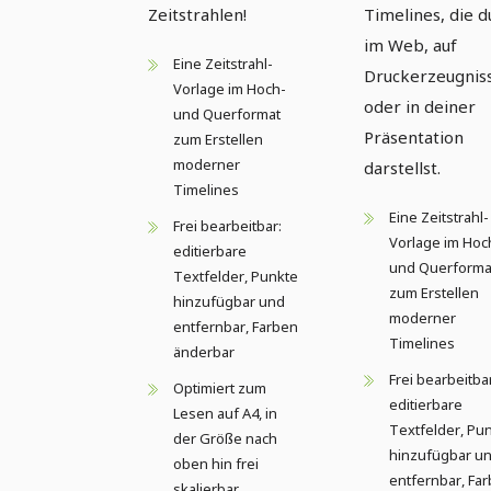
Zeitstrahlen!
Timelines, die d
im Web, auf
Eine Zeitstrahl-
Druckerzeugnis
Vorlage im Hoch-
oder in deiner
und Querformat
Präsentation
zum Erstellen
moderner
darstellst.
Timelines
Eine Zeitstrahl-
Frei bearbeitbar:
Vorlage im Hoc
editierbare
und Querforma
Textfelder, Punkte
zum Erstellen
hinzufügbar und
moderner
entfernbar, Farben
Timelines
änderbar
Frei bearbeitba
Optimiert zum
editierbare
Lesen auf A4, in
Textfelder, Pu
der Größe nach
hinzufügbar u
oben hin frei
entfernbar, Fa
skalierbar