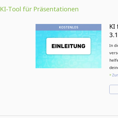
KI-Tool für Präsentationen
KI
KOSTENLOS
3.
In d
vers
helf
dein
Zum