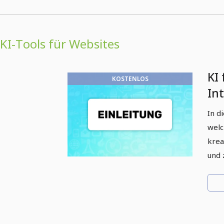
KI-Tools für Websites
KI 
KOSTENLOS
In
In d
welc
krea
und 