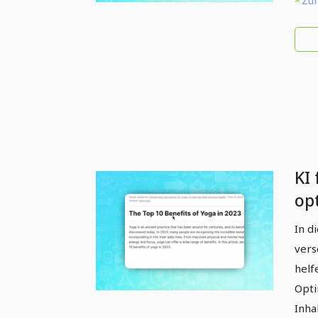
Zum
KI 
opt
Hö
In d
vers
helf
Opti
Inha