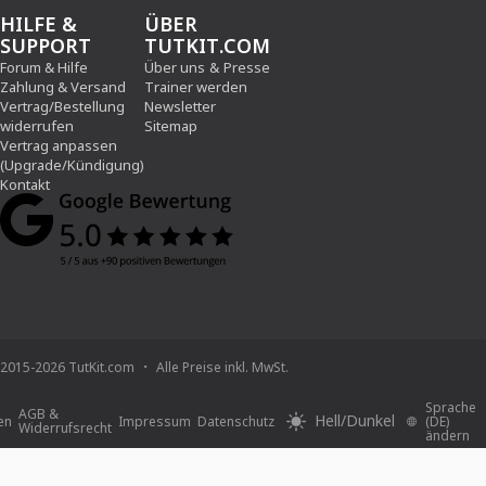
HILFE &
ÜBER
SUPPORT
TUTKIT.COM
Forum & Hilfe
Über uns
&
Presse
Zahlung & Versand
Trainer werden
Vertrag/Bestellung
Newsletter
widerrufen
Sitemap
Vertrag anpassen
(Upgrade/Kündigung)
Kontakt
2015-2026 TutKit.com
Alle Preise inkl. MwSt.
Sprache
AGB &
Hell/Dunkel
en
Impressum
Datenschutz
(DE)
Widerrufsrecht
ändern