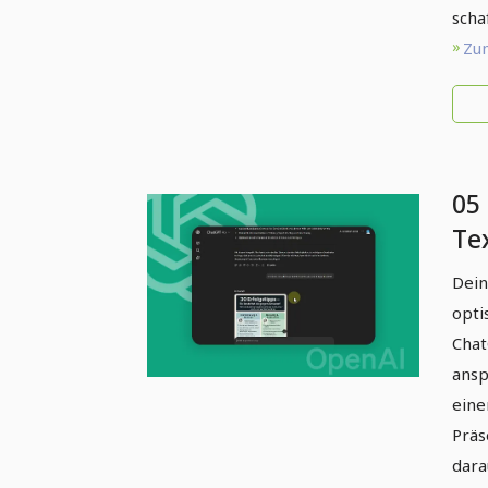
scha
Zum
05 
Te
du
Dein
Ch
opti
Chat
ansp
eine
Präs
dara