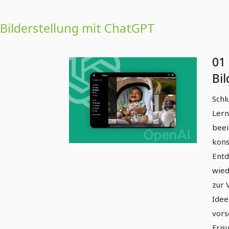
Bilderstellung mit ChatGPT
01 
Bil
Ch
Schl
Lern
beei
kons
Entd
wied
zur 
Idee
vors
Fris