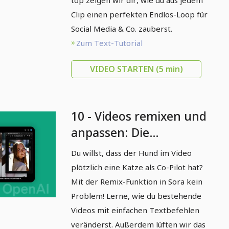
top zeigen wir dir, wie du aus jedem
Clip einen perfekten Endlos-Loop für
Social Media & Co. zauberst.
Zum Text-Tutorial
VIDEO STARTEN
(5 min)
10 - Videos remixen und
anpassen: Die
mächtigsten Funktionen
Du willst, dass der Hund im Video
in Sora
plötzlich eine Katze als Co-Pilot hat?
Mit der Remix-Funktion in Sora kein
Problem! Lerne, wie du bestehende
Videos mit einfachen Textbefehlen
veränderst. Außerdem lüften wir das