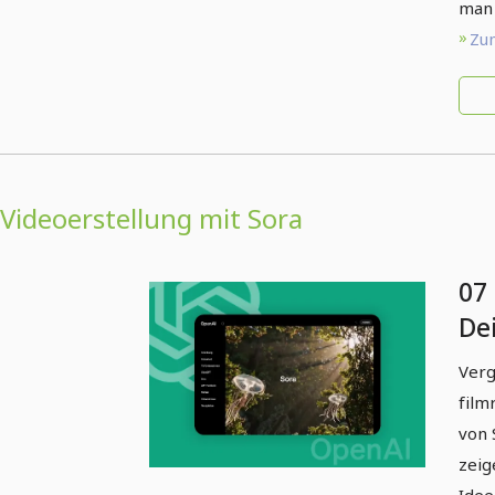
man 
Zum
Videoerstellung mit Sora
07
Dei
mi
Verg
film
von 
zeig