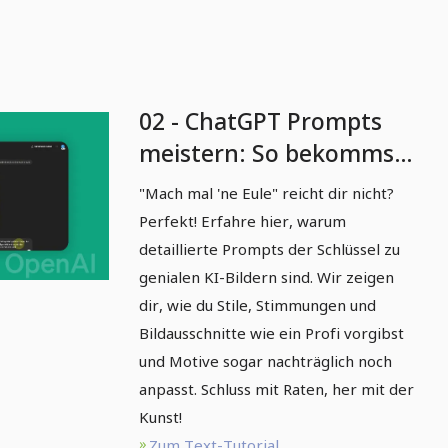
02 - ChatGPT Prompts
meistern: So bekommst
du genau die Bilder, die
"Mach mal 'ne Eule" reicht dir nicht?
du willst
Perfekt! Erfahre hier, warum
detaillierte Prompts der Schlüssel zu
genialen KI-Bildern sind. Wir zeigen
dir, wie du Stile, Stimmungen und
Bildausschnitte wie ein Profi vorgibst
und Motive sogar nachträglich noch
anpasst. Schluss mit Raten, her mit der
Kunst!
Zum Text-Tutorial