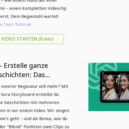
 – wie einem Hund auf einer
te – einen kompletten Videoclip
erst. Dein Regiestuhl wartet!
 Text-Tutorial
VIDEO STARTEN
(8 min)
- Erstelle ganze
schichten: Das
oryboard von OpenAI's
 innerer Regisseur will mehr? Mit
ra
Sora Storyboard erstellst du
e Geschichten mit mehreren
en in nur einem Video. Wir zeigen
 wie's geht – und als Bonus, wie du
der "Blend"-Funktion zwei Clips zu