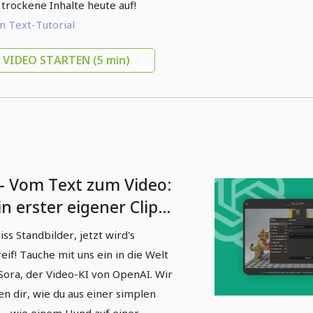
trockene Inhalte heute auf!
 Text-Tutorial
VIDEO STARTEN
(5 min)
 - Vom Text zum Video:
n erster eigener Clip
t OpenAI's Sora
iss Standbilder, jetzt wird's
reif! Tauche mit uns ein in die Welt
Sora, der Video-KI von OpenAI. Wir
en dir, wie du aus einer simplen