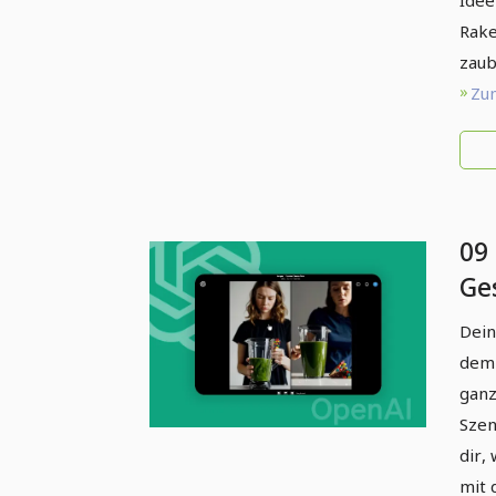
Idee
Rake
zaub
Zum
09 
Ge
St
Dein
So
dem 
ganz
Szen
dir,
mit 