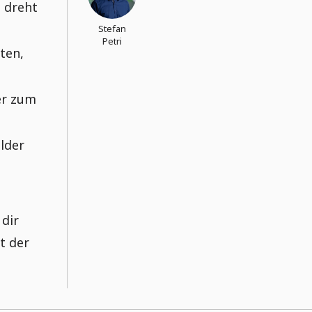
 dreht
Stefan
Petri
ten,
er zum
lder
 dir
t der