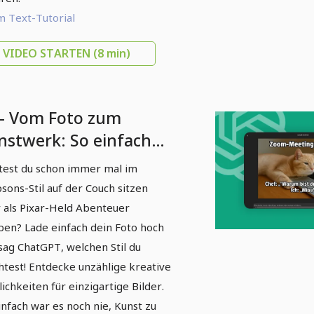
 Text-Tutorial
VIDEO STARTEN
(8 min)
 - Vom Foto zum
nstwerk: So einfach
chselst du den Stil mit
test du schon immer mal im
atGPT
sons-Stil auf der Couch sitzen
 als Pixar-Held Abenteuer
ben? Lade einfach dein Foto hoch
sag ChatGPT, welchen Stil du
test! Entdecke unzählige kreative
ichkeiten für einzigartige Bilder.
infach war es noch nie, Kunst zu