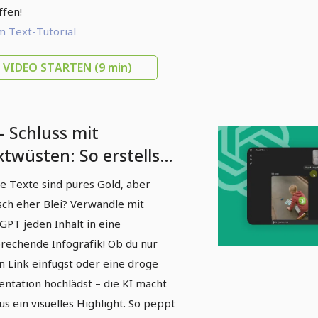
ffen!
 Text-Tutorial
VIDEO STARTEN
(9 min)
- Schluss mit
xtwüsten: So erstellst
 Infografiken mit
e Texte sind pures Gold, aber
atGPT
sch eher Blei? Verwandle mit
GPT jeden Inhalt in eine
rechende Infografik! Ob du nur
n Link einfügst oder eine dröge
entation hochlädst – die KI macht
us ein visuelles Highlight. So peppt