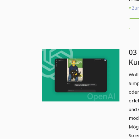
Zum
03
Ku
we
Woll
Ch
Simp
oder
erle
und 
möch
Mögl
So e