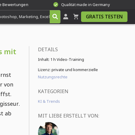
te Bewertungen
Qualität made in Germany
GRATIS TESTEN
DETAILS
s mit
Inhalt:
1 h Video-Training
Lizenz: private und kommerzielle
ernst
Nutzungsrechte
r von
KATEGORIEN
ffst.
KI & Trends
isseur.
st ab
MIT LIEBE ERSTELLT VON: