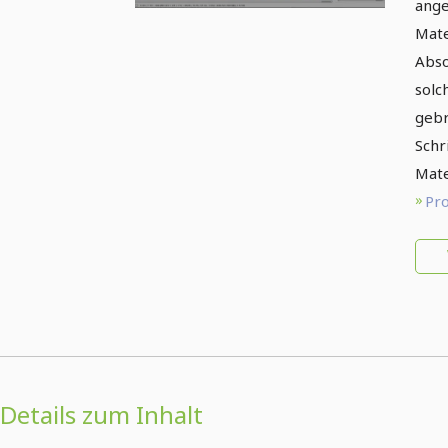
ange
Mate
Abso
solc
gebr
Schr
Mate
Pro
Details zum Inhalt