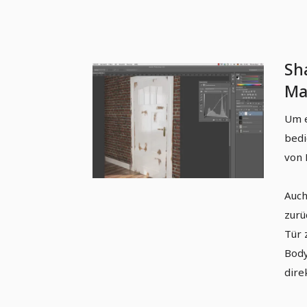
Sh
Ma
CI
Um e
Tür
bedi
von 
Auch
zurü
Tür 
Body
dire