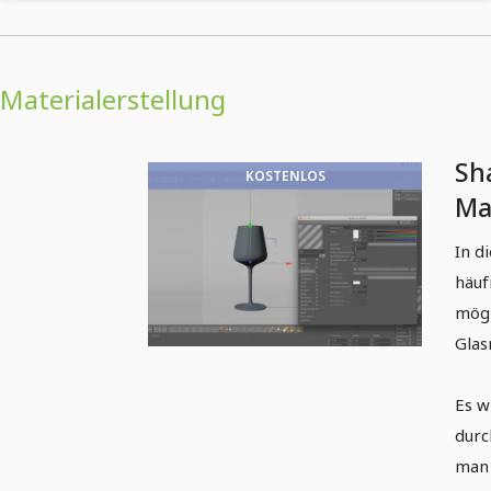
Materialerstellung
Sh
KOSTENLOS
Ma
CI
In d
häuf
mögl
Glas
Es w
durc
man 