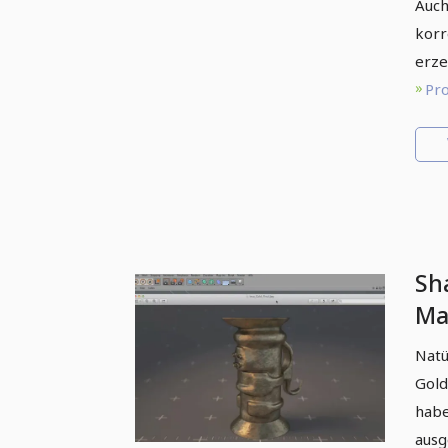
Auch
korr
erze
Pro
Sh
Ma
CI
Natü
Gold
habe
ausg