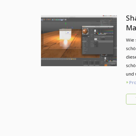
Sh
Ma
CI
Wie 
schö
dies
schö
und 
Pro