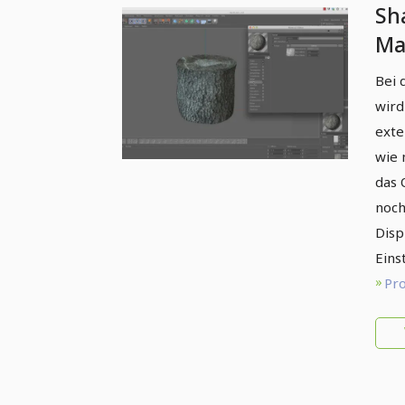
Sh
Ma
CI
Bei 
wird
exte
wie 
das 
noch
Disp
Eins
Pro