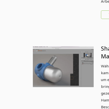
Arbe
Sh
Ma
CI
Währ
Ha
kam 
um e
brin
geze
Hamm
Besc