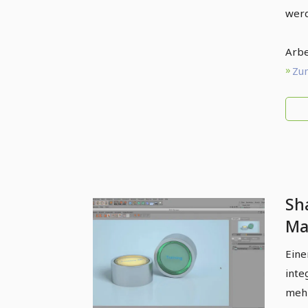
werd
Arbe
Zum
Sh
Ma
CI
Eine
inte
mehr