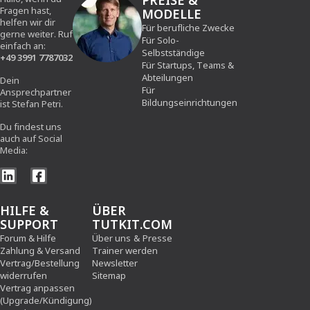
PREISE &
Fragen hast,
MODELLE
helfen wir dir
Für berufliche Zwecke
gerne weiter. Ruf
Für Solo-
einfach an:
Selbstständige
+49 3991 7787032
Für Startups, Teams &
Abteilungen
Dein
Für
Ansprechpartner
Bildungseinrichtungen
ist Stefan Petri.
Du findest uns
auch auf Social
Media:
HILFE &
ÜBER
SUPPORT
TUTKIT.COM
Forum & Hilfe
Über uns
&
Presse
Zahlung & Versand
Trainer werden
Vertrag/Bestellung
Newsletter
widerrufen
Sitemap
Vertrag anpassen
(Upgrade/Kündigung)