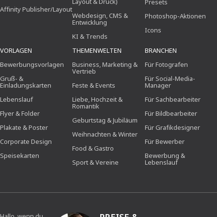
Layout & Druck)
Presets
Affinity Publisher/Layout
Webdesign, CMS &
Photoshop-Aktionen
Entwicklung
Icons
KI & Trends
VORLAGEN
THEMENWELTEN
BRANCHEN
Bewerbungsvorlagen
Business, Marketing &
Für Fotografen
Vertrieb
Gruß- &
Für Social-Media-
Einladungskarten
Feste & Events
Manager
Lebenslauf
Liebe, Hochzeit &
Für Sachbearbeiter
Romantik
Flyer & Folder
Für Bildbearbeiter
Geburtstag & Jubiläum
Plakate & Poster
Für Grafikdesigner
Weihnachten & Winter
Corporate Design
Für Bewerber
Food & Gastro
Speisekarten
Bewerbung &
Sport & Vereine
Lebenslauf
Hallo, wenn du