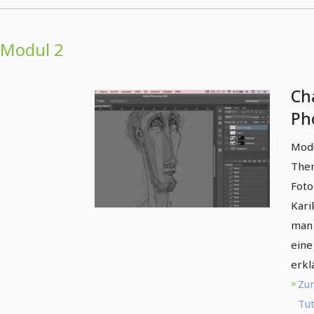
Modul 2
Ch
Ph
Ka
Modu
Them
Foto
Kari
man 
eine
erkl
Zu
Tut