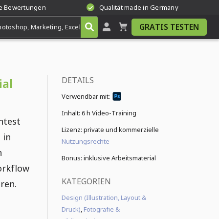
te Bewertungen
Qualität made in Germany
GRATIS TESTEN
DETAILS
ial
Verwendbar mit:
Inhalt:
6 h Video-Training
htest
Lizenz: private und kommerzielle
 in
Nutzungsrechte
n
Bonus: inklusive Arbeitsmaterial
orkflow
KATEGORIEN
ren.
Design (Illustration, Layout &
Druck)
,
Fotografie &