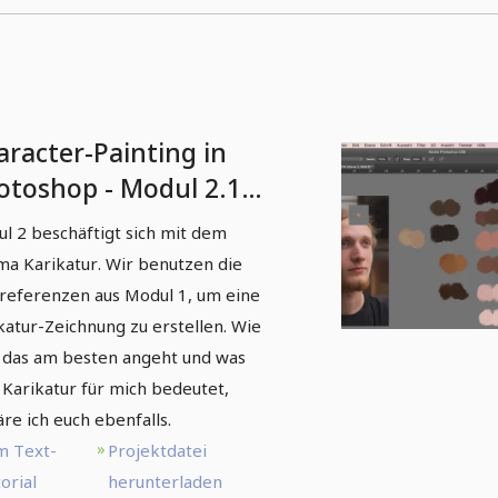
aracter-Painting in
otoshop - Modul 2.1
rikatur-Zeichnung
l 2 beschäftigt sich mit dem
a Karikatur. Wir benutzen die
referenzen aus Modul 1, um eine
katur-Zeichnung zu erstellen. Wie
das am besten angeht und was
 Karikatur für mich bedeutet,
äre ich euch ebenfalls.
m Text-
Projektdatei
orial
herunterladen