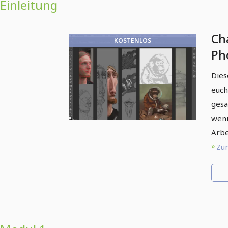
Einleitung
Ch
KOSTENLOS
Ph
Ei
Dies
euch
gesa
weni
Arbe
Zum