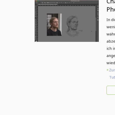
Ch
Ph
Po
In d
weni
währ
abze
ich 
ange
wied
Zu
Tut