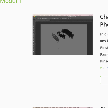
Modul 1
Ch
Ph
Gr
In d
Ei
uns 
Eins
Pain
Pins
Zum