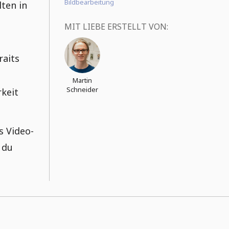
Bildbearbeitung
lten in
MIT LIEBE ERSTELLT VON:
raits
Martin
Schneider
rkeit
s Video-
 du