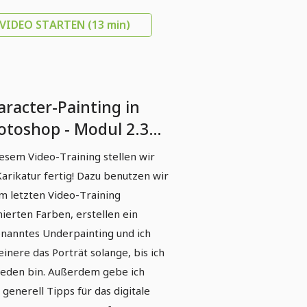
VIDEO STARTEN
(13 min)
aracter-Painting in
otoshop - Modul 2.3
rikatur-Painting
iesem Video-Training stellen wir
Karikatur fertig! Dazu benutzen wir
im letzten Video-Training
nierten Farben, erstellen ein
nanntes Underpainting und ich
einere das Porträt solange, bis ich
ieden bin. Außerdem gebe ich
 generell Tipps für das digitale