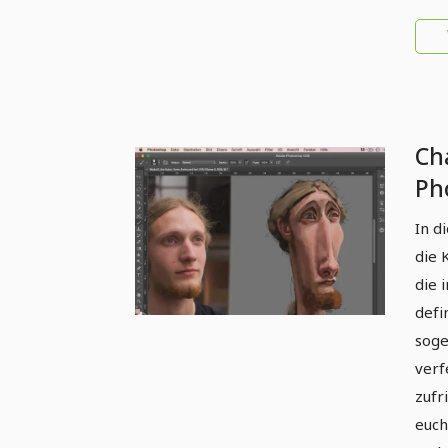
Ch
Ph
Ka
In d
die 
die 
defi
soge
verf
zufr
euch