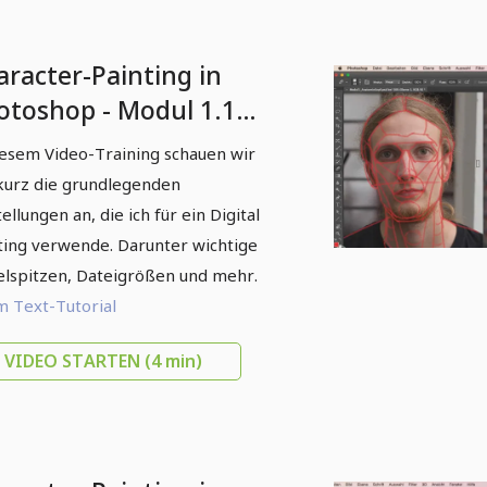
aracter-Painting in
otoshop - Modul 1.1
undlegende
iesem Video-Training schauen wir
nstellungen
kurz die grundlegenden
tellungen an, die ich für ein Digital
ting verwende. Darunter wichtige
elspitzen, Dateigrößen und mehr.
 Text-Tutorial
VIDEO STARTEN
(4 min)