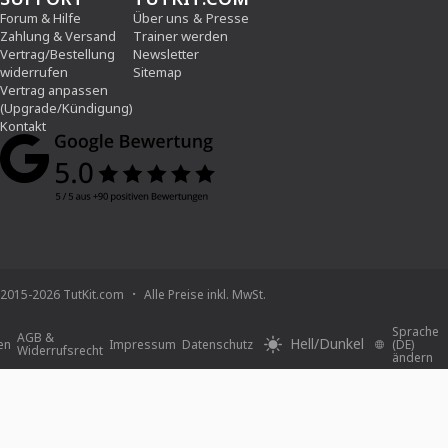
Forum & Hilfe
Über uns
&
Presse
Zahlung & Versand
Trainer werden
Vertrag/Bestellung
Newsletter
widerrufen
Sitemap
Vertrag anpassen
(Upgrade/Kündigung)
Kontakt
2015-2026 TutKit.com
Alle Preise inkl. MwSt.
Sprache
AGB &
Hell/Dunkel
en
Impressum
Datenschutz
(DE)
Widerrufsrecht
ändern