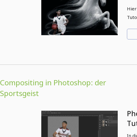
Hier
Tuto
Compositing in Photoshop: der
Sportsgeist
Ph
Tut
– 1
In d