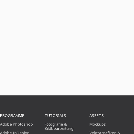
PROGRAMME
TUTORIALS
ASSETS
Adobe Photoshop
Fotografie &
Mockups
Bildbearbeitung
Adobe InDesign
Vektorgrafiken &