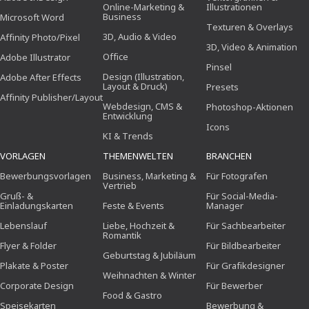
Online-Marketing &
Illustrationen
Business
Microsoft Word
Texturen & Overlays
3D, Audio & Video
Affinity Photo/Pixel
3D, Video & Animation
Office
Adobe Illustrator
Pinsel
Design (Illustration,
Adobe After Effects
Layout & Druck)
Presets
Affinity Publisher/Layout
Webdesign, CMS &
Photoshop-Aktionen
Entwicklung
Icons
KI & Trends
VORLAGEN
THEMENWELTEN
BRANCHEN
Bewerbungsvorlagen
Business, Marketing &
Für Fotografen
Vertrieb
Gruß- &
Für Social-Media-
Einladungskarten
Feste & Events
Manager
Lebenslauf
Liebe, Hochzeit &
Für Sachbearbeiter
Romantik
Flyer & Folder
Für Bildbearbeiter
Geburtstag & Jubiläum
Plakate & Poster
Für Grafikdesigner
Weihnachten & Winter
Corporate Design
Für Bewerber
Food & Gastro
Speisekarten
Bewerbung &