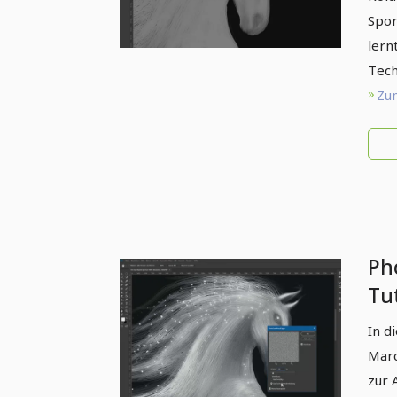
Spor
lern
Tech
Zum
Ph
Tut
– 7
In d
Marc
zur 