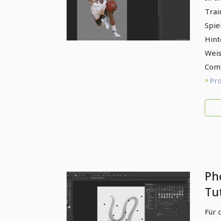
vo
Trai
Spie
Hint
Weis
Comp
Pro
Ph
Tut
– 3
Für 