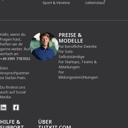
Sport & Vereine
Lebenslauf
PREISE &
Hallo, wenn du
Fragen hast,
MODELLE
helfen wir dir
Für berufliche Zwecke
gerne weiter. Ruf
Für Solo-
einfach an:
Selbstständige
+49 3991 7787032
Für Startups, Teams &
Abteilungen
Dein
Für
Ansprechpartner
Bildungseinrichtungen
ist Stefan Petri.
Du findest uns
auch auf Social
Media:
HILFE &
ÜBER
SUPPORT
TUTKIT.COM