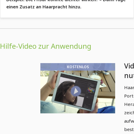
einen Zusatz an Haarpracht hinzu.
Hilfe-Video zur Anwendung
Vi
KOSTENLOS
nu
in
Haar
zu
Port
Hera
zeic
aufw
best