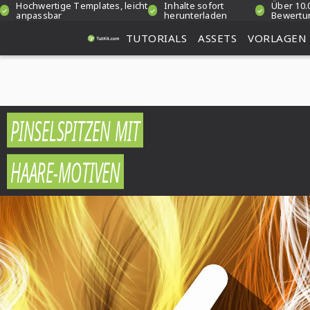
Hochwertige Templates, leicht
Inhalte sofort
Über 10.
anpassbar
herunterladen
Bewertu
TUTORIALS
ASSETS
VORLAGEN
PINSELSPITZEN MIT
HAARE-MOTIVEN