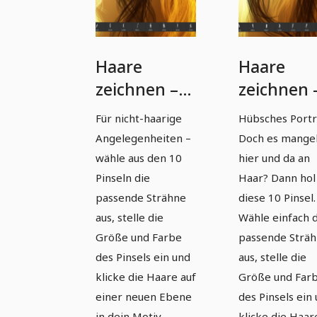
Haare
Haare
zeichnen –
zeichnen 
10 Pinsel mit
10 Pinsel 
Für nicht-haarige
Hübsches Portra
Strähnen
Strähnen
Angelegenheiten –
Doch es mange
für
für
wähle aus den 10
hier und da an
Photoshop
Photosho
Pinseln die
Haar? Dann hol 
passende Strähne
diese 10 Pinsel.
und Co
und Co
aus, stelle die
Wähle einfach 
(Version 09)
(Version 1
Größe und Farbe
passende Strä
des Pinsels ein und
aus, stelle die
klicke die Haare auf
Größe und Far
einer neuen Ebene
des Pinsels ein
in dein Motiv.
klicke die Haar