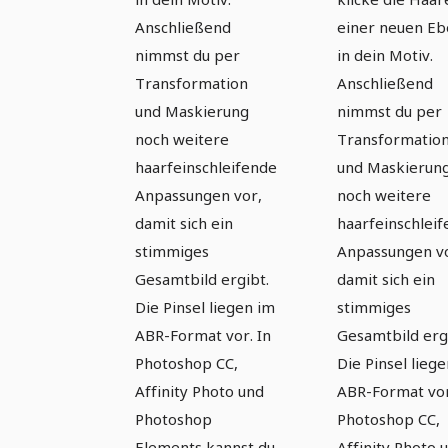
Anschließend
einer neuen E
nimmst du per
in dein Motiv.
Transformation
Anschließend
und Maskierung
nimmst du per
noch weitere
Transformatio
haarfeinschleifende
und Maskierun
Anpassungen vor,
noch weitere
damit sich ein
haarfeinschlei
stimmiges
Anpassungen v
Gesamtbild ergibt.
damit sich ein
Die Pinsel liegen im
stimmiges
ABR-Format vor. In
Gesamtbild erg
Photoshop CC,
Die Pinsel lieg
Affinity Photo und
ABR-Format vor
Photoshop
Photoshop CC,
Elements kannst du
Affinity Photo 