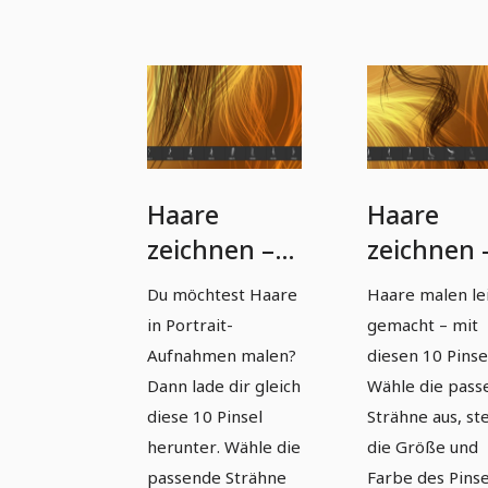
Haare
Haare
zeichnen –
zeichnen 
10 Pinsel mit
10 Pinsel 
Du möchtest Haare
Haare malen le
Strähnen
Strähnen
in Portrait-
gemacht – mit
für
für
Aufnahmen malen?
diesen 10 Pinse
Photoshop
Photosho
Dann lade dir gleich
Wähle die pass
diese 10 Pinsel
Strähne aus, ste
und Co
und Co
herunter. Wähle die
die Größe und
(Version 03)
(Version 0
passende Strähne
Farbe des Pinse