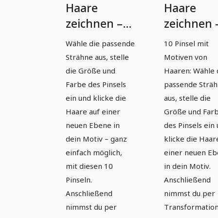
Haare
Haare
zeichnen –
zeichnen 
10 Pinsel mit
10 Pinsel 
Wähle die passende
10 Pinsel mit
Strähnen
Strähnen
Strähne aus, stelle
Motiven von
für
für
die Größe und
Haaren: Wähle 
Photoshop
Photosho
Farbe des Pinsels
passende Strä
ein und klicke die
aus, stelle die
und Co
und Co
Haare auf einer
Größe und Far
(Version 07)
(Version 0
neuen Ebene in
des Pinsels ein
dein Motiv – ganz
klicke die Haar
einfach möglich,
einer neuen E
mit diesen 10
in dein Motiv.
Pinseln.
Anschließend
Anschließend
nimmst du per
nimmst du per
Transformatio