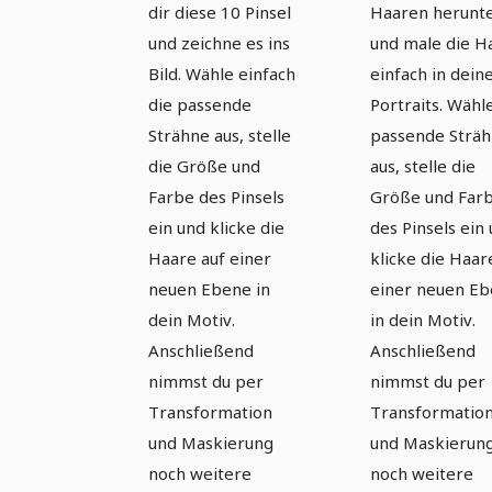
für
für
dir diese 10 Pinsel
Haaren herunt
Photoshop
Photosho
und zeichne es ins
und male die H
Bild. Wähle einfach
einfach in dein
und Co
und Co
die passende
Portraits. Wähl
(Version 05)
(Version 0
Strähne aus, stelle
passende Strä
die Größe und
aus, stelle die
Farbe des Pinsels
Größe und Far
ein und klicke die
des Pinsels ein
Haare auf einer
klicke die Haar
neuen Ebene in
einer neuen E
dein Motiv.
in dein Motiv.
Anschließend
Anschließend
nimmst du per
nimmst du per
Transformation
Transformatio
und Maskierung
und Maskierun
noch weitere
noch weitere