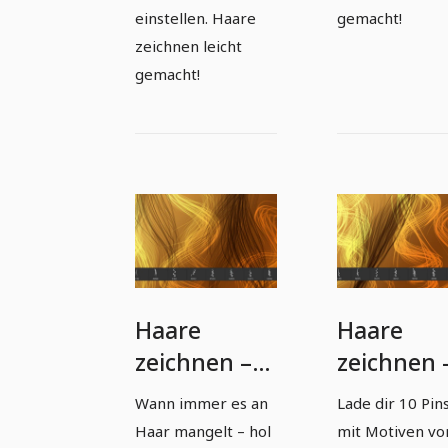
einstellen. Haare
gemacht!
zeichnen leicht
gemacht!
Haare
Haare
zeichnen –
zeichnen 
10 Pinsel mit
10 Pinsel 
Wann immer es an
Lade dir 10 Pin
Strähnen
Strähnen
Haar mangelt – hol
mit Motiven vo