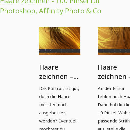
Haare zeichnen - 100 Pinsel für
Photoshop, Affinity Photo & Co
Haare
Haare
zeichnen –
zeichnen 
10 Pinsel mit
10 Pinsel 
Das Portrait ist gut,
An der Frisur
Strähnen
Strähnen
doch die Haare
fehlen noch Ha
für
für
müssten noch
Dann hol dir di
Photoshop
Photosho
ausgebessert
10 Pinsel. Wähl
werden? Eventuell
passende Strä
und Co
und Co
möchtest du
aus, stelle die