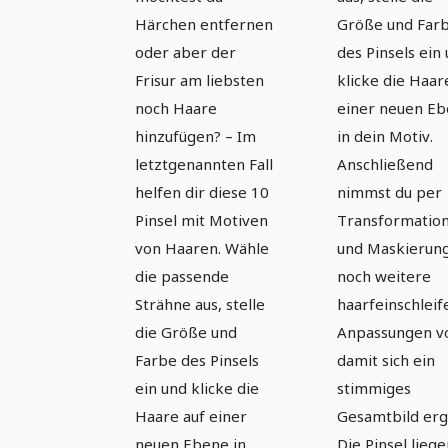
(Version 01)
(Version 0
Härchen entfernen
Größe und Far
oder aber der
des Pinsels ein
Frisur am liebsten
klicke die Haar
noch Haare
einer neuen E
hinzufügen? – Im
in dein Motiv.
letztgenannten Fall
Anschließend
helfen dir diese 10
nimmst du per
Pinsel mit Motiven
Transformatio
von Haaren. Wähle
und Maskierun
die passende
noch weitere
Strähne aus, stelle
haarfeinschlei
die Größe und
Anpassungen v
Farbe des Pinsels
damit sich ein
ein und klicke die
stimmiges
Haare auf einer
Gesamtbild erg
neuen Ebene in
Die Pinsel lieg