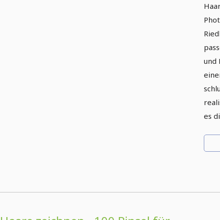
Haar
Phot
Ried
pass
und 
eine
schl
real
es di