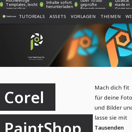
Hochwertige
Über 10.000
Qualität
Inhalte sofort
Templates, leicht
geprüfte
made in
herunterladen
anpassbar
Bewertungen
Germany
TUTORIALS
ASSETS
VORLAGEN
THEMEN
WI
Corel PaintShop Pro
Pinsel für deine Zeichnungen
Mach dich fit
Corel 
für deine Fot
und Bilder un
lasse sie mit
PaintShop 
Tausenden