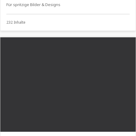
Für spritzige Bilder & Designs
232 Inhalte