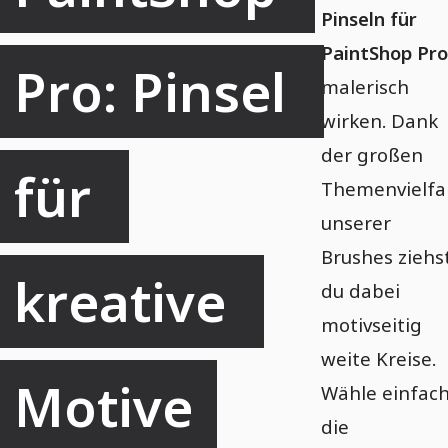
Pinseln für
PaintShop Pro
Pro: Pinsel 
malerisch
wirken. Dank
der großen
für 
Themenvielfa
unserer
Brushes ziehs
kreative 
du dabei
motivseitig
weite Kreise.
Motive
Wähle einfac
die