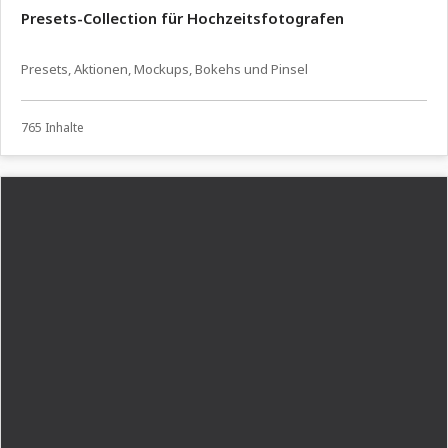
Presets-Collection für Hochzeitsfotografen
Presets, Aktionen, Mockups, Bokehs und Pinsel
765 Inhalte