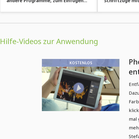
andere Programme, zum Einfügen
Schriftzüge mi
von Feuer und Flammen
anzuheizen.
Hilfe-Videos zur Anwendung
Ph
KOSTENLOS
en
Pi
Entf
Bi
Dazu
Farb
klic
mal 
mehr
Stef