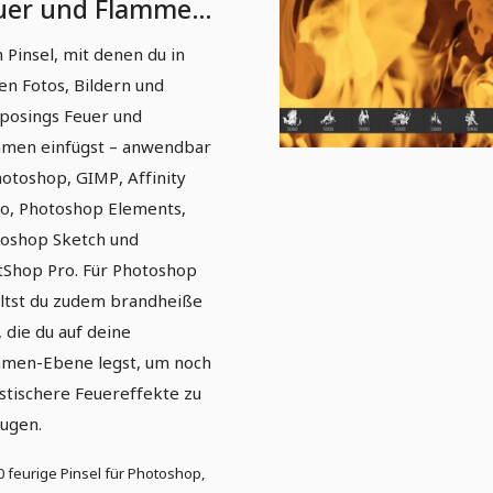
uer und Flammen
rsion 3)
 Pinsel, mit denen du in
en Fotos, Bildern und
osings Feuer und
men einfügst – anwendbar
hotoshop, GIMP, Affinity
o, Photoshop Elements,
oshop Sketch und
tShop Pro. Für Photoshop
ltst du zudem brandheiße
e, die du auf deine
men-Ebene legst, um noch
istischere Feuereffekte zu
eugen.
0 feurige Pinsel für Photoshop,