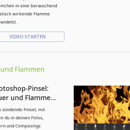
mchen in eine berauschend
istisch wirkende Flamme
andelst.
VIDEO STARTEN
r und Flammen
otoshop-Pinsel:
uer und Flammen
rsion 1)
 zündende Pinsel, mit
n du in deinen Fotos,
ern und Composings