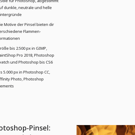
 Stile für Photoshop, abgestimmt
uf dunkle, neutrale und helle
intergründe
ie Motive der Pinsel bieten dir
erschiedene Flammen-
ormationen
röße bis 2.500 px in GIMP,
aintShop Pro 2018, Photoshop
ketch und Photoshop bis CS6
is 5.000 px in Photoshop CC,
ffinity Photo, Photoshop
lements
otoshop-Pinsel: