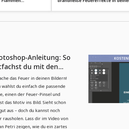
t Flammen
brandheiße Feuereffekte in deine
Fotos.
otoshop-Anleitung: So
KOSTEN
tfachst du mit den
nseln Feuer in deinen
ache das Feuer in deinen Bildern!
ldern
 wählst du einfach die passende
e, einen der Feuer-Pinsel und
kst das Motiv ins Bild. Sieht schon
gut aus – doch du kannst noch
 rausholen. Lass dir im Video von
an Petri zeigen, wie du ein zartes