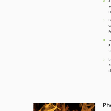
3
a
H
D
v
F
G
P
S
b
A
E
Ph