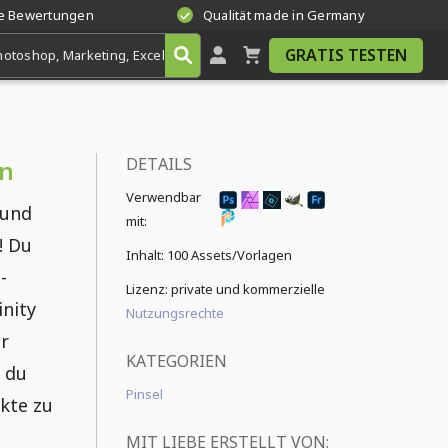
te Bewertungen
Qualität made in Germany
GRATIS TESTEN
DETAILS
en
Verwendbar
 und
mit:
! Du
Inhalt:
100 Assets/Vorlagen
-
Lizenz: private und kommerzielle
nity
Nutzungsrechte
r
KATEGORIEN
e du
Pinsel
ekte zu
MIT LIEBE ERSTELLT VON: