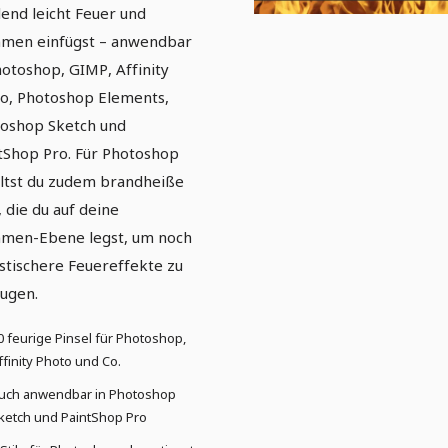
lend leicht Feuer und
men einfügst – anwendbar
hotoshop, GIMP, Affinity
o, Photoshop Elements,
oshop Sketch und
tShop Pro. Für Photoshop
ltst du zudem brandheiße
e, die du auf deine
men-Ebene legst, um noch
istischere Feuereffekte zu
eugen.
0 feurige Pinsel für Photoshop,
ffinity Photo und Co.
uch anwendbar in Photoshop
ketch und PaintShop Pro