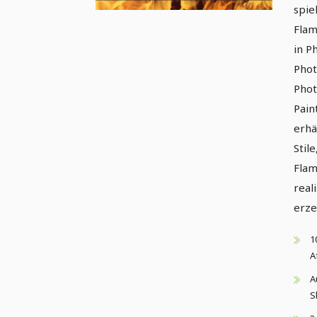
spie
Flam
in P
Phot
Phot
Pain
erhä
Stil
Flam
real
erz
1
A
A
S