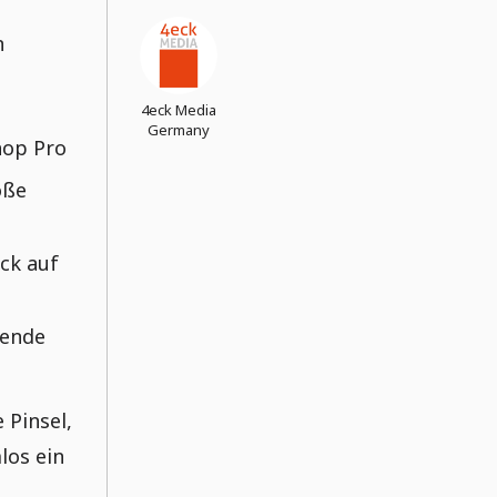
n
4eck Media
,
Germany
hop Pro
öße
ick auf
mende
 Pinsel,
los ein