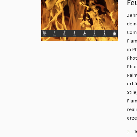
Fe
(Ve
Zehn
dein
Comp
Flam
in P
Phot
Phot
Pain
erhä
Stil
Flam
real
erz
1