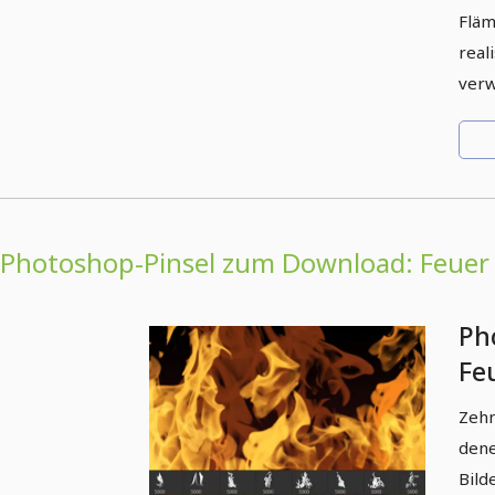
Fläm
real
verw
Photoshop-Pinsel zum Download: Feue
Ph
Fe
(Ve
Zehn
dene
Bild