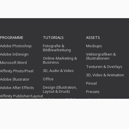
PROGRAMME
TUTORIALS
ASSETS
Adobe Photoshop
Fotografie &
Mockups
Bildbearbeitung
Adobe InDesign
Vektorgrafiken &
Online-Marketing &
Illustrationen
Business
Microsoft Word
Texturen & Overlays
3D, Audio & Video
Affinity Photo/Pixel
3D, Video & Animation
Office
Adobe Illustrator
Pinsel
Design (Illustration,
Adobe After Effects
Layout & Druck)
Presets
Affinity Publisher/Layout
Webdesign, CMS &
Photoshop-Aktionen
Entwicklung
Icons
KI & Trends
VORLAGEN
THEMENWELTEN
BRANCHEN
Bewerbungsvorlagen
Business, Marketing &
Für Fotografen