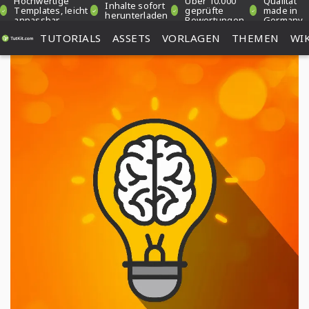
Hochwertige
Über 10.000
Qualität
Inhalte sofort
Templates, leicht
geprüfte
made in
herunterladen
anpassbar
Bewertungen
Germany
TUTORIALS
ASSETS
VORLAGEN
THEMEN
WIK