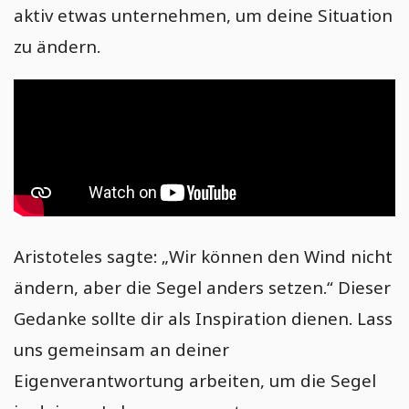
aktiv etwas unternehmen, um deine Situation
Herausforderungen meistern - Wachstumsfördernd lernen
zu ändern.
Stärken und Schwächen identifizieren – so gelingt es dir
Rückschläge sinnvoll nutzen: Lerne effektiv aus deinen
Fehlern
Hinter den Kulissen deines Hero: Erfolgsgeheimnisse
aufdecken
Lasse los: Befreie dich von belastenden Gewohnheiten
Verlasse deine Komfortzone – Schritt für Schritt zur
Selbstentfaltung
Finde deine Influencer: So lernst du von den Besten
Aristoteles sagte: „Wir können den Wind nicht
Bewusste Entscheidungen treffen für dein persönliches
ändern, aber die Segel anders setzen.“ Dieser
Wachstum
Gedanke sollte dir als Inspiration dienen. Lass
Gedanken anderer: Befreie dich von negativen Einflüssen
uns gemeinsam an deiner
Bedürfnisse erkennen und erfüllen für persönliches
Wohlbefinden
Eigenverantwortung arbeiten, um die Segel
Kraftübung für den inneren Willen zum Dranbleiben