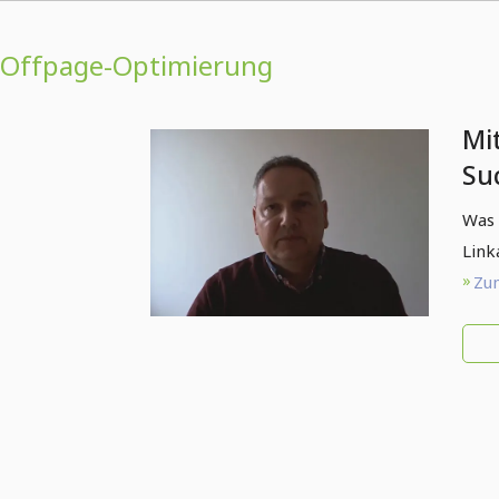
Offpage-Optimierung
Mi
Su
na
Was 
Au
Link
Op
Zum