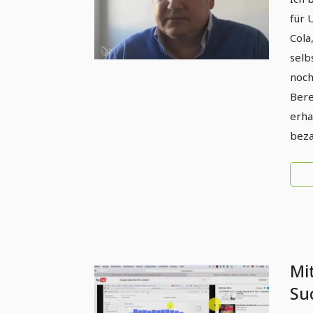
Auf
für 
Me
Cola
selb
noch
Bere
erha
beza
Mi
Su