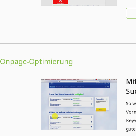
Onpage-Optimierung
Mi
Su
na
So w
Auf
Verm
UR
Keyw
gute