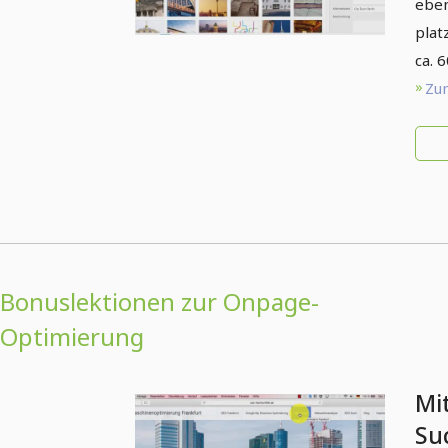
eben
plat
ca. 
Zum
Bonuslektionen zur Onpage-
Optimierung
Mi
Su