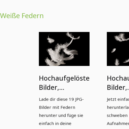
Weiße Federn
Hochaufgelöste
Hochau
Bilder,
Bilder,
Texturen &
Textur
Lade dir diese 19 JPG-
Jetzt einfa
Overlays: weiße
Overla
Bilder mit Federn
herunterl
Federn vor
Federn
herunter und füge sie
schweben l
schwarzem
schwa
einfach in deine
Aufnahmen