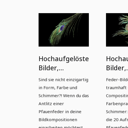
Hochaufgelöste
Hochau
Bilder,
Bilder,
Texturen &
Textur
Sind sie nicht einzigartig
Feder-Bild
Overlays: bunte
Overla
in Form, Farbe und
traumhaft
Federn vor
Federn
Schimmer?! Wenn du das
Compositin
schwarzem
schwa
Antlitz einer
Farbenprac
Pfauenfeder in deine
Schimmer:
Hintergrund 1
Hinter
Bildkompositionen
die 20 Au
einarbeiten möchtest,
Pfauenfede