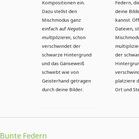
Kompositionen ein.
Federn, die
Hintergrund 1
Hinter
Dazu stellst den
deine Bild
Mischmodus ganz
kannst. Öf
einfach auf
Negativ
Dateien, s
multiplizieren
, schon
Mischmodu
verschwindet der
multiplizi
schwarze Hintergrund
der schwa
und das Gänseweiß
Hintergru
schwebt wie von
verschwind
Geisterhand getragen
platziere 
durch deine Bilder.
Ort und Ste
Bunte Federn