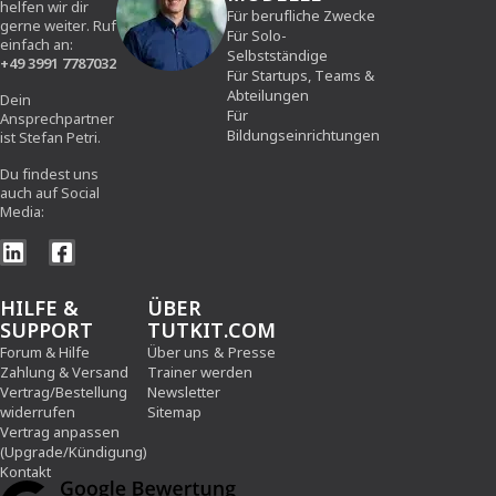
helfen wir dir
Für berufliche Zwecke
gerne weiter. Ruf
Für Solo-
einfach an:
Selbstständige
+49 3991 7787032
Für Startups, Teams &
Abteilungen
Dein
Für
Ansprechpartner
Bildungseinrichtungen
ist Stefan Petri.
Du findest uns
auch auf Social
Media:
HILFE &
ÜBER
SUPPORT
TUTKIT.COM
Forum & Hilfe
Über uns
&
Presse
Zahlung & Versand
Trainer werden
Vertrag/Bestellung
Newsletter
widerrufen
Sitemap
Vertrag anpassen
(Upgrade/Kündigung)
Kontakt