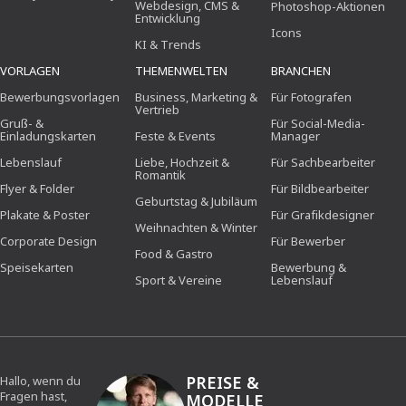
Webdesign, CMS &
Photoshop-Aktionen
Entwicklung
Icons
KI & Trends
VORLAGEN
THEMENWELTEN
BRANCHEN
Bewerbungsvorlagen
Business, Marketing &
Für Fotografen
Vertrieb
Gruß- &
Für Social-Media-
Einladungskarten
Feste & Events
Manager
Lebenslauf
Liebe, Hochzeit &
Für Sachbearbeiter
Romantik
Flyer & Folder
Für Bildbearbeiter
Geburtstag & Jubiläum
Plakate & Poster
Für Grafikdesigner
Weihnachten & Winter
Corporate Design
Für Bewerber
Food & Gastro
Speisekarten
Bewerbung &
Sport & Vereine
Lebenslauf
PREISE &
Hallo, wenn du
Fragen hast,
MODELLE