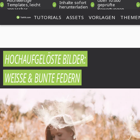
Hochwertige
Über 10.000
Inhalte sofort
Templates, leicht
geprüfte
herunterladen
anpassbar
Bewertungen
TUTORIALS
ASSETS
VORLAGEN
THEME
HOCHAUFGELÖSTE BILDER:
WEISSE & BUNTE FEDERN