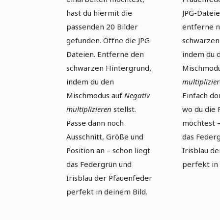
hast du hiermit die
JPG-Datei
passenden 20 Bilder
entferne n
gefunden. Öffne die JPG-
schwarzen
Dateien. Entferne den
indem du 
schwarzen Hintergrund,
Mischmodu
indem du den
multiplizie
Mischmodus auf
Negativ
Einfach do
multiplizieren
stellst.
wo du die
Passe dann noch
möchtest –
Ausschnitt, Größe und
das Feder
Position an – schon liegt
Irisblau d
das Federgrün und
perfekt in
Irisblau der Pfauenfeder
perfekt in deinem Bild.